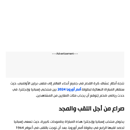
---Advertisement---
تتجه أنظار عشاق كرة القدم في جميع أنحاء العالم إلى ملعب برلين الأولمبي، حيث
ستقام المباراة النهائية لبطولة
أمم أوروبا 2024
بين منتخبي إسبانيا وإنجلترا، في
حدث رياضي ضخم يُتوقع أن يجذب مئات الملايين من المشاهدين.
صراع من أجل اللقب والمجد
يخوض منتخب إسبانيا وإنجلترا هذه المباراة بِطموحات كبيرة، حيث تسعى إسبانيا
لحصد لقبها الرابع في بطولة أمم أوروبا، بعد أن توجت باللقب في أعوام 1964