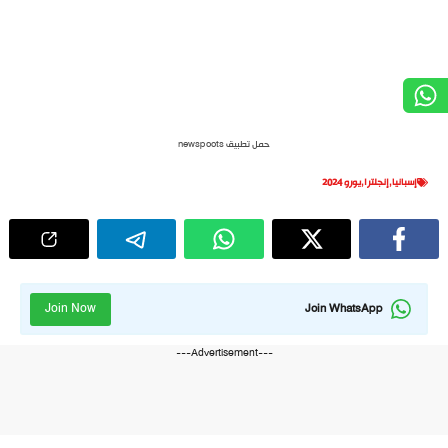
حمل تطبيق newspoots
إسبانيا
,
إنجلترا
,
يورو 2024
Join Now
Join WhatsApp
---Advertisement---