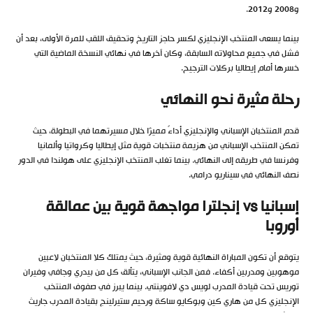
و2008 و2012.
بينما يسعى المنتخب الإنجليزي لكسر حاجز التاريخ وتحقيق اللقب للمرة الأولى، بعد أن
فشل في جميع محاولاته السابقة، وكان آخرها في نهائي النسخة الماضية التي
خسرها أمام إيطاليا بركلات الترجيح.
رحلة مثيرة نحو النهائي
قدم المنتخبان الإسباني والإنجليزي أداءً مميزًا خلال مسيرتهما في البطولة، حيث
تمكن المنتخب الإسباني من هزيمة منتخبات قوية مثل إيطاليا وكرواتيا وألمانيا
وفرنسا في طريقه إلى النهائي. بينما تغلب المنتخب الإنجليزي على هولندا في الدور
نصف النهائي في سيناريو درامي.
إسبانيا vs إنجلترا مواجهة قوية بين عمالقة
أوروبا
يتوقع أن تكون المباراة النهائية قوية ومثيرة، حيث يمتلك كلا المنتخبان لاعبين
موهوبين ومدربين أكفاء. فمن الجانب الإسباني، يتألق كل من بيدري وجافي وفيران
توريس تحت قيادة المدرب لويس دي لافوينتي. بينما يبرز في صفوف المنتخب
الإنجليزي كل من هاري كين وبوكايو ساكة ورحيم ستيرلينج بقيادة المدرب جاريث