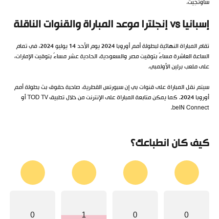
ساوثجيت.
إسبانيا vs إنجلترا موعد المباراة والقنوات الناقلة
تقام المباراة النهائية لبطولة أمم أوروبا 2024 يوم الأحد 14 يوليو 2024، في تمام
الساعة العاشرة مساءً بتوقيت مصر والسعودية، الحادية عشر مساءً بتوقيت الإمارات،
على ملعب برلين الأولمبي.
سيتم نقل المباراة على قنوات بي إن سبورتس القطرية، صاحبة حقوق بث بطولة أمم
أوروبا 2024. كما يمكن متابعة المباراة على الإنترنت من خلال تطبيق TOD TV أو
beIN Connect.
كيف كان انطباعك؟
0
1
0
0