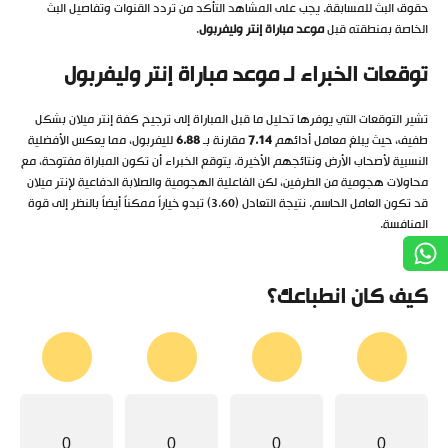
حقوق البث للمسابقة. يجب على المشاهد التأكد من تردد القنوات وتفاصيل البث
الخاصة بمنطقته قبل
موعد مباراة إنتر وليفربول
.
توقعات الخبراء لـ موعد مباراة إنتر وليفربول
تشير التوقعات التي يوفرها تحليل ما قبل المباراة إلى ترجيح كفة إنتر ميلان بشكل
طفيف، حيث يبلغ معامل أدائهم
7.14
مقارنة بـ
6.88
لليفربول، مما يعكس الأفضلية
النسبية لأصحاب الأرض ونتائجهم الأخيرة. يتوقع الخبراء أن تكون المباراة مفتوحة، مع
محاولات هجومية من الطرفين، لكن الفاعلية الهجومية والصلابة الدفاعية لإنتر ميلان
قد تكون العامل الحاسم. نتيجة التعادل (3.60) تبدو خياراً ممكناً أيضاً بالنظر إلى قوة
المنافسة.
كيف كان انطباعك؟
0
0
0
0