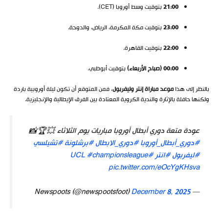
21:00
بتوقيت وسط أوروبا (CET).
23:00
بتوقيت مكة المكرمة، الرياض، والدوحة.
22:00
بتوقيت القاهرة.
00:00 (صباح الأربعاء)
بتوقيت أبوظبي.
بالنظر إلى هذا
موعد مباراة إنتر وليفربول
، فمن المتوقع أن تكون ليلة أوروبية باردة
ولكنها حافلة بالإثارة والندية الكروية المعتادة بين الفرق الإيطالية والإنجليزية.
عودة متعة دوري أبطال أوروبا مباريات يوم الثلاثاء 💥🏆📸
#دوري_أبطال_أوروبا
#دوري_الابطال
#برشلونة
#تشيلسي
#ليفربول
#انتر
#UCL
#championsleague
pic.twitter.com/eOcYgKHsva
December 8, 2025
— Newspoots (@newspootsfoot)