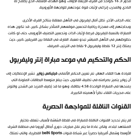
للدور الـ 16 كواحد من الفرق الأربعة الأولى، وهو الهدف الأسمى الذي يطمح له
النادي والمدرب إنزاغي لإثبات قوة عودتهم للواجهة الأوروبية.
على الجانب الآخر، تظل آمال ليفربول في التأهل معلقة بنتائج الفرق الأخرى،
وبحاجتهم إلى معجزة رياضية لتحسين موقعهم المتأخر بشكل كبير. قد تكون هذه
المباراة بالنسبة لليفربول فرصة لإثبات الذات وتحسين التصنيف الأوروبي، حتى لو كانت
حظوظهم في التأهل المباشر تبدو صعبة. الفارق في النقاط بين الفريقين كبير، حيث
يمتلك إنتر 12 نقطة وليفربول 9 نقاط في الترتيب المرفق.
الحكم والتحكيم في موعد مباراة إنتر وليفربول
لقيادة هذا اللقاء الهام، تم تعيين الحكم الألماني
فيليكس زواير
. تشير الإحصائيات إلى
أن زواير يتميز بصرامته في تطبيق القانون، حيث يبلغ متوسط البطاقات الملونة التي
يمنحها في المباراة الواحدة 4.58 بطاقة، وهو ما قد يُضيف المزيد من الشحن والتوتر
على مجريات اللقاء نظراً لأهميته الكبيرة.
القنوات الناقلة للمواجهة الحصرية
لم يتم تحديد القنوات الناقلة للمباراة في لقطة الشاشة لأسباب تتعلق باختيار
المشاهد لبلده، ولكن عادة ما يتم نقل مباريات دوري أبطال أوروبا في منطقة الشرق
الأوسط وشمال أفريقيا حصرياً عبر شبكة قنوات
beIN Sports
القطرية، والتي تمتلك