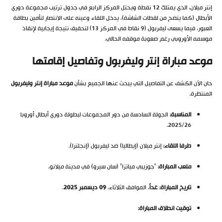
إنتر ميلان، الذي يمتلك 12 نقطة ويحتل المركز الرابع في جدول ترتيب مجموعة دوري
الأبطال (كما يتضح من لقطات الشاشة)، يدخل اللقاء وعينه على الانتصار لتأمين بطاقة
العبور، فيما يسعى ليفربول (9 نقاط في المركز 13) لتحقيق نتيجة إيجابية لإنقاذ
موسمه الأوروبي رغم صعوبة موقفه الحالي.
موعد مباراة إنتر وليفربول وتفاصيل إقامتها
حان الآن الكشف عن التفاصيل التي يبحث عنها الجميع بشأن
موعد مباراة إنتر وليفربول
المنتظرة.
المناسبة:
الجولة السادسة من دور المجموعات لبطولة دوري أبطال أوروبا
2025/26.
طرفا اللقاء:
إنتر ميلان (إيطاليا) ضد ليفربول (إنجلترا).
ملعب المباراة:
“جوزيبي مياتزا” (سان سيرو) في مدينة ميلانو.
تاريخ المباراة:
غداً
، الموافق الثلاثاء،
09 ديسمبر 2025
.
توقيت انطلاق المباراة: