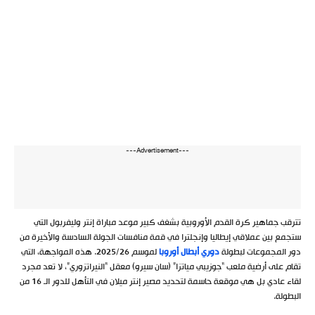
---Advertisement---
تترقب جماهير كرة القدم الأوروبية بشغف كبير موعد مباراة إنتر وليفربول التي
ستجمع بين عملاقي إيطاليا وإنجلترا في قمة منافسات الجولة السادسة والأخيرة من
دور المجموعات لبطولة
دوري أبطال أوروبا
لموسم 2025/26. هذه المواجهة، التي
تقام على أرضية ملعب “جوزيبي مياتزا” (سان سيرو) معقل “النيراتزوري”، لا تعد مجرد
لقاء عادي بل هي موقعة حاسمة لتحديد مصير إنتر ميلان في التأهل للدور الـ 16 من
البطولة.