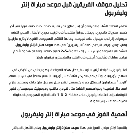
تحليل موقف الفريقين قبل موعد مباراة إنتر
وليفربول
تُظهر لقطات الشاشة المرفقة أن إنتر ميلان يمر بفترة جيدة، حيث حقق فوزاً في آخر
خمس مباريات بالدوري، ويحتل مركزاً متقدماً في ترتيب دوري الأبطال. المدير الفني
سيموني إنزاغي سيُعوّل على نجومه، وخاصة الثنائي الهجومي القوي لاوتارو مارتينيز
وماركوس تورام، لترجيح كفة “النيراتزوري” في هذا
موعد مباراة إنتر وليفربول
.
التشكيلة المتوقعة لإنتر تشير إلى خطة
3-5-2
صلبة دفاعياً وفعالة هجومياً، مع
تواجد هاكان تشالهان أوغلو في القلب والمايسترو نيكولو باريلا.
أما ليفربول، بقيادة آرني سلوت، فيدخل هذه الموقعة وهو يعاني من تذبذب في
النتائج الأوروبية، ويأتي في المركز الثالث عشر أوروبياً (بتسع نقاط) في الترتيب العام.
“الريدز” سيحاولون استغلال خبرة لاعبيهم الكبار مثل فيرجيل فان دايك ومحمد صلاح
(في حال تعافيه) ومواهبهم الشابة مثل كودي جاكبو ودومينيك سوبوسلاي. تشير
التوقعات إلى اعتماد ليفربول على خطة
4-2-3-1
ذات الطابع الهجومي لمحاولة
اختراق دفاعات إنتر القوية.
أهمية الفوز في موعد مباراة إنتر وليفربول
بالنسبة لإنتر ميلان، الفوز في هذا
موعد مباراة إنتر وليفربول
يعني التأهل المباشر