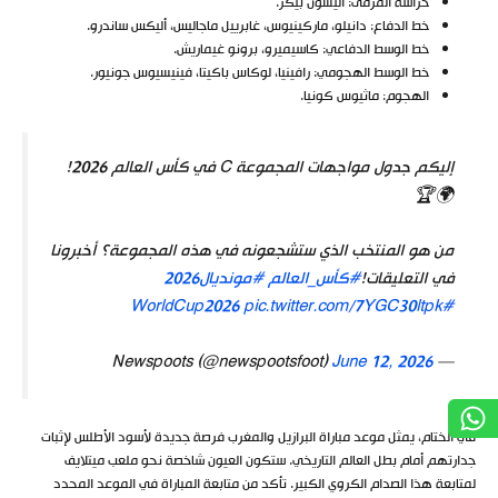
حراسة المرمى: أليسون بيكر.
خط الدفاع: دانيلو، ماركينيوس، غابرييل ماجاليس، أليكس ساندرو.
خط الوسط الدفاعي: كاسيميرو، برونو غيماريش.
خط الوسط الهجومي: رافينيا، لوكاس باكيتا، فينيسيوس جونيور.
الهجوم: ماثيوس كونيا.
إليكم جدول مواجهات المجموعة C في كأس العالم 2026!
🌍🏆
من هو المنتخب الذي ستشجعونه في هذه المجموعة؟ أخبرونا
في التعليقات!
#كأس_العالم
#مونديال2026
pic.twitter.com/7YGC30ltpk
#WorldCup2026
June 12, 2026
— Newspoots (@newspootsfoot)
في الختام، يمثل موعد مباراة البرازيل والمغرب فرصة جديدة لأسود الأطلس لإثبات
جدارتهم أمام بطل العالم التاريخي. ستكون العيون شاخصة نحو ملعب ميتلايف
لمتابعة هذا الصدام الكروي الكبير. تأكد من متابعة المباراة في الموعد المحدد