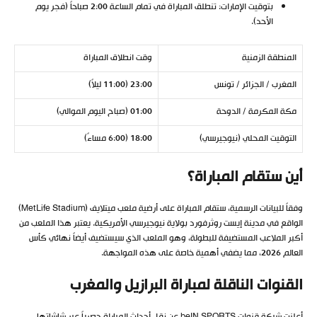
بتوقيت الإمارات: تنطلق المباراة في تمام الساعة 2:00 صباحاً (فجر يوم
الأحد).
المنطقة الزمنية
وقت انطلاق المباراة
المغرب / الجزائر / تونس
23:00 (11:00 ليلاً)
مكة المكرمة / الدوحة
01:00 (صباح اليوم الموالي)
التوقيت المحلي (نيوجيرسي)
18:00 (6:00 مساءً)
أين ستقام المباراة؟
وفقاً للبيانات الرسمية، ستقام المباراة على أرضية ملعب ميتلايف (MetLife Stadium)
الواقع في مدينة إيست روثرفورد بولاية نيوجيرسي الأمريكية. يعتبر هذا الملعب من
أكبر الملاعب المستضيفة للبطولة، وهو الملعب الذي سيستضيف أيضاً نهائي كأس
العالم 2026، مما يضفي أهمية خاصة على هذه المواجهة.
القنوات الناقلة لمباراة البرازيل والمغرب
أعلنت شبكة قنوات beIN SPORTS عن نقل أحداث المباراة حصرياً عبر شاشاتها.