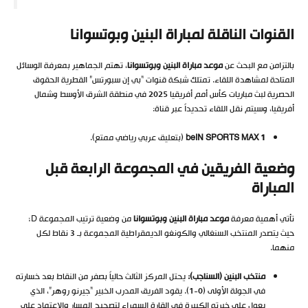
القنوات الناقلة لمباراة البنين وبوتسوانا
بالتزامن مع البحث عن
موعد مباراة البنين وبوتسوانا
، تهتم الجماهير بمعرفة الوسائل
المتاحة لمشاهدة اللقاء. تمتلك شبكة قنوات “بي إن سبورتس” القطرية الحقوق
الحصرية لبث مباريات كأس أمم أفريقيا 2025 في منطقة الشرق الأوسط وشمال
أفريقيا، وسيتم نقل اللقاء تحديداً عبر قناة:
beIN SPORTS MAX 1
(بتعليق عربي رياضي ممتع).
وضعية الفريقين في المجموعة الرابعة قبل
المباراة
تأتي أهمية معرفة
موعد مباراة البنين وبوتسوانا
من وضعية ترتيب المجموعة D؛
حيث يتصدر المنتخب السنغالي والكونغو الديمقراطية المجموعة بـ 3 نقاط لكل
منهما.
منتخب البنين (السناجب
):
يحتل المركز الثالث حالياً بصفر من النقاط بعد خسارته
في الجولة الأولى (0-1). يقود الفريق المدرب الخبير “جيرنو روهر”، الذي
يعول على خبرته الكبيرة في القارة السمراء لتصحيح المسار والاعتماد على