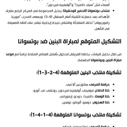
أسماء مثل “سيف دالميدا” و”أوليفييه فيردون”.
منتخب بوتسوانا (الحمير الوحشية
):
يتذيل المجموعة في المركز الرابع بفارق
الأهداف بعد خسارته الثقيلة أمام السنغال (0-3). ويسعى المدرب “مورينا
راموريبولي” لخلق المفاجأة واقتناص نتيجة إيجابية تبقي على آماله الضعيفة
في التأهل.
التشكيل المتوقع لمباراة البنين ضد بوتسوانا
من خلال تحليل البيانات، يخطط الفريقان للدخول بأفضل العناصر المتاحة تزامناً مع
موعد
مباراة البنين وبوتسوانا
الحاسمة:
تشكيلة منتخب البنين المتوقعة (4-2-3-1
):
حراسة المرمى
:
ساتورنين ألاغبي.
خط الدفاع
:
موميني، أوليفييه فيردون، روتشي، تي. أورو.
خط الوسط
:
دالميدا، دودو، إيموراني.
خط الهجوم
:
دوسو، ألوكو، توسين.
تشكيلة منتخب بوتسوانا المتوقعة (4-1-4-1
):