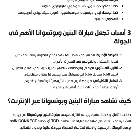
حراسة المرمى
:
غواتسيوني فوكو.
خط الدفاع
:
جونسون، ديتلهوكوي، غاولولوي، فيلابي.
خط الوسط
:
ليدو ديتسيلي، موهوتسيوا، كوبر، سيكانيينج، أوريبوني.
الهجوم
:
كيباثو.
3
أسباب تجعل مباراة البنين وبوتسوانا الأهم في
الجولة
الفرصة الأخيرة
:
الخاسر في هذا اللقاء قد يودع البطولة رسمياً في حال
تعادل السنغال والكونغو في المباراة الأخرى.
تقارب المستوى
:
الأرقام والإحصائيات تظهر تقارباً كبيراً في تقييم اللاعبين
(بنين 6.68 مقابل 6.66 لبوتسوانا)، مما يضمن لنا مباراة متكافئة.
العامل التكتيكي
:
مواجهة بين مدرسة “روهر” الواقعية وطموح
“راموريبولي” في إثبات الذات أمام كبار القارة.
كيف تشاهد مباراة البنين وبوتسوانا عبر الإنترنت؟
بجانب التلفاز، يبحث المشجعون مع اقتراب
موعد مباراة البنين وبوتسوانا
عن روابط
البث الرقمي. يمكنكم متابعة المباراة عبر تطبيق
TOD
أو خدمة
beIN CONNECT
،
وهي الوسائل الرسمية والآمنة لمتابعة البطولة بجودة عالية وبدون انقطاع.