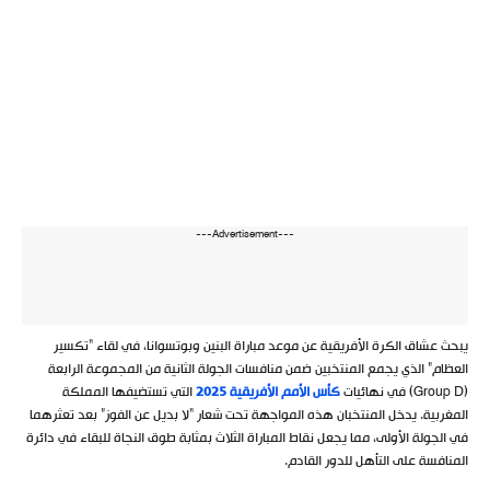
---Advertisement---
يبحث عشاق الكرة الأفريقية عن موعد مباراة البنين وبوتسوانا، في لقاء “تكسير
العظام” الذي يجمع المنتخبين ضمن منافسات الجولة الثانية من المجموعة الرابعة
(Group D) في نهائيات
كأس الأمم الأفريقية 2025
التي تستضيفها المملكة
المغربية. يدخل المنتخبان هذه المواجهة تحت شعار “لا بديل عن الفوز” بعد تعثرهما
في الجولة الأولى، مما يجعل نقاط المباراة الثلاث بمثابة طوق النجاة للبقاء في دائرة
المنافسة على التأهل للدور القادم.