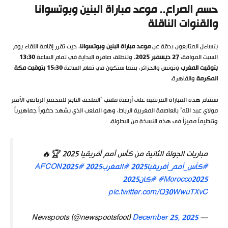
حسم الصراع.. موعد مباراة البنين وبوتسوانا
والقنوات الناقلة
يتساءل المتابعون بدقة عن
موعد مباراة البنين وبوتسوانا
، حيث تقرر إقامة اللقاء يوم
السبت الموافق
27
ديسمبر 2025
. وتنطلق صافرة البداية في تمام الساعة
13:30
بتوقيت المغرب
وتونس والجزائر، بينما ستكون في تمام الساعة
15:30
بتوقيت مكة
المكرمة
والقاهرة.
ستقام هذه المباراة المرتقبة على أرضية ملعب “الملحق التابع للمجمع الرياضي الأمير
مولاي عبد الله” بالعاصمة المغربية الرباط، وهو الملعب الذي يشهد حضوراً جماهيرياً
وتنظيماً مميزاً في هذه النسخة من البطولة.
مباريات الجولة الثانية من كأس أمم أفريقيا 2025 🏆🔥
#كأس_أمم_أفريقيا2025
#المغرب2025
#AFCON2025
#Morocco2025
#كان2025
pic.twitter.com/Q30WwuTXvC
December 25, 2025
— Newspoots (@newspootsfoot)