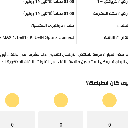
وقيت غرينتش +1
03:00 صباحاً (الاثنين 15 يونيو)
وقيت مكة المكرمة
05:00 صباحاً (الاثنين 15 يونيو)
لملعب
ملعب مونتيري، المكسيك
لقنوات الناقلة
s MAX 1, beIN 4K, beIN Sports Connect
 هذه المباراة فرصة للمنتخب التونسي لتقديم أداء مشرف أمام منتخب أور
البطولة. يمكن للمشجعين متابعة اللقاء عبر القنوات الناقلة المذكورة لضما
ف كان انطباعك؟
0
0
0