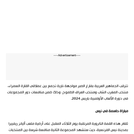
---Advertisement---
تترقب الجماهير العربية بفارغ الصبر مواجهة نارية تجمع بين عملاقي القارة السمراء،
منتخب المغرب الشاب ومنتخب العراق الطموح، وذلك ضمن منافسات دور المجموعات
في دورة الألعاب الأولمبية باريس 2024.
مباراة حاسمة في نيس
تُقام هذه القمة الكروية المرتقبة يوم الثلاثاء المقبل على أرضية ملعب أليانز ريفييرا
بمدينة نيس الفرنسية، حيث ستشهد المجموعة الثانية منافسة شرسة بين المنتخبات