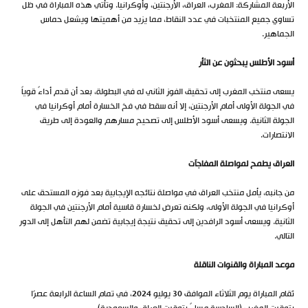
الأربعة المشاركة: المغرب، العراق، الأرجنتين، وأوكرانيا. وتأتي هذه المباراة في ظل
تساوي جميع المنتخبات في عدد النقاط، مما يزيد من أهميتها ويشعل حماس
الجماهير.
أسود الأطلس يبحثون عن الثأر
يسعى منتخب المغرب إلى تحقيق الفوز الثاني له في البطولة، بعد أن قدم أداءً قوياً
في الجولة الأولى أمام الأرجنتين، إلا أنه سقط في فخ الخسارة أمام أوكرانيا في
الجولة الثانية. ويسعى أسود الأطلس إلى تصحيح مسارهم والعودة إلى طريق
الانتصارات.
العراق يطمح لمواصلة المفاجآت
من جانبه، يأمل منتخب العراق في مواصلة نتائجه الإيجابية بعد فوزه المستحق على
أوكرانيا في الجولة الأولى، ولكنه تعرض لخسارة قاسية أمام الأرجنتين في الجولة
الثانية. ويسعى أسود الرافدين إلى تحقيق نتيجة إيجابية تضمن لهم التأهل إلى الدور
التالي.
موعد المباراة والقنوات الناقلة
تُقام المباراة يوم الثلاثاء الموافق 30 يوليو 2024، في تمام الساعة الرابعة عصرًا