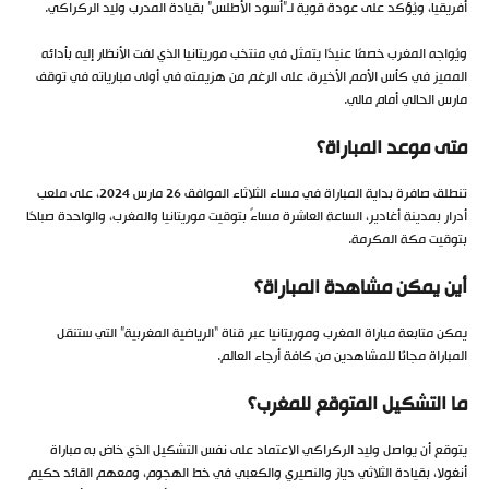
أفريقيا، ويُؤكد على عودة قوية لـ”أسود الأطلس” بقيادة المدرب وليد الركراكي.
ويُواجه المغرب خصمًا عنيدًا يتمثل في منتخب موريتانيا الذي لفت الأنظار إليه بأدائه
المميز في كأس الأمم الأخيرة، على الرغم من هزيمته في أولى مبارياته في توقف
مارس الحالي أمام مالي.
متى موعد المباراة؟
تنطلق صافرة بداية المباراة في مساء الثلاثاء الموافق 26 مارس 2024، على ملعب
أدرار بمدينة أغادير، الساعة العاشرة مساءً بتوقيت موريتانيا والمغرب، والواحدة صباحًا
بتوقيت مكة المكرمة.
أين يمكن مشاهدة المباراة؟
يمكن متابعة مباراة المغرب وموريتانيا عبر قناة “الرياضية المغربية” التي ستنقل
المباراة مجانًا للمشاهدين من كافة أرجاء العالم.
ما التشكيل المتوقع للمغرب؟
يتوقع أن يواصل وليد الركراكي الاعتماد على نفس التشكيل الذي خاض به مباراة
أنغولا، بقيادة الثلاثي دياز والنصيري والكعبي في خط الهجوم، ومعهم القائد حكيم