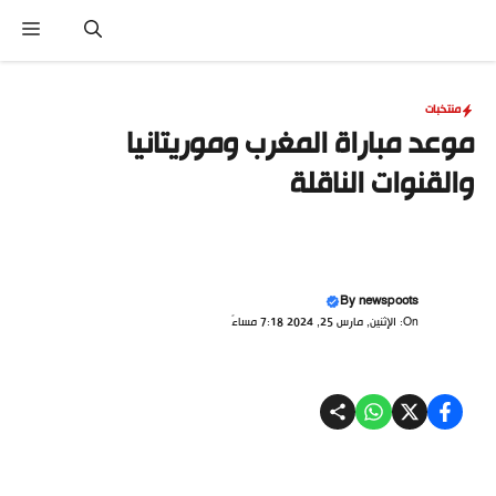
نتقل
القا
لى
لمحتوى
منتخبات
موعد مباراة المغرب وموريتانيا
والقنوات الناقلة
By
newspoots
On: الإثنين, مارس 25, 2024 7:18 مساءً