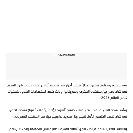
---Advertisement---
في سهرة رمضانية مميزة، يُطلّ ملعب أدرار في مدينة أغادير على عشاق كرة القدم
في لقاء ودي بين منتخبي المغرب وموريتانيا، وذلك ضمن استعدادات البلدين لتصفيات
كأس العالم 2026.
وتأتي هذه المباراة بعد انتصار صعب حققه “أسود الأطلس” على أنغولا بهدف لصفر،
في لقاء شهد الظهور الأول لنجم ريال مدريد براهيم دياز مع المنتخب المغربي.
ويسعى المغرب لتقديم أداء قوي يُنسيه الفترة الصعبة التي واجهها بعد كأس أمم