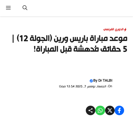
نتقل
القا
لى
لمحتوى
الدوري الفرنسي
موعد مباراة باريس ورين (الجولة 12) |
5 حقائق مُدهشة قبل المباراة!
By
Dr TALBI
On: الجمعة, نوفمبر 7, 2025 12:54 صباحًا