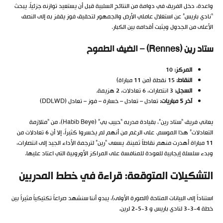
واعدة، دخل الفريق في دوامة من النتائج السلبية قبل أن يستعيد توازنه جزئياً. يبحث
“نادي باريس” عن استغلال عاملي الأرض والجمهور لتحقيق فوز يقفز به إلى النصف
الأعلى من الجدول ويثبت أقدامه بين الكبار.
ستاد رين (Rennes) – الضيف الطموح
المركز:
10
النقاط:
15 نقطة (من 11 مباراة)
السجل:
3 انتصارات، 6 تعادلات، 2 هزيمة.
آخر 5 مباريات:
تعادل – تعادل – خسارة – فوز – تعادل (DDLWD)
يعاني فريق “ستاد رين”، بقيادة مدربه “حبيب بي” (Habib Beye)، من “متلازمة
التعادلات” هذا الموسم. على الرغم من أنهم لم يخسروا كثيراً، إلا أن 6 تعادلات من
11 مباراة أهدرت منهم نقاطاً ثمينة. يسعى “رين” لترجمة الأداء الجيد إلى انتصارات،
وبدء سلسلة إيجابية للعودة للمنافسة على المراكز الأوروبية التي اعتاد عليها.
التشكيلات المتوقعة: قراءة في خطط المدربين
استناداً إلى البيانات المتاحة (الصورة الأولى)، يبدو أننا سنشهد صراعاً تكتيكياً مثيراً بين
خطة 4-3-3 لنادي باريس و 3-5-2 لرين.