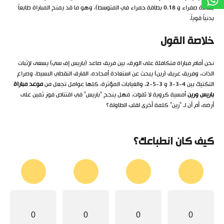
بطاقة صفراء و 0.18 بطاقة حمراء في المتوسط)، وهو ما قد يمنح المباراة طابعاً
بدنياً قوياً.
خلاصة القول
نحن أمام مباراة متكافئة على الورق، بين فريق صاعد (باريس إف سي) يسعى لإثبات
الذات، وفريق عريق (رين) يبحث عن استعادة أمجاده. الفارق النقطي البسيط، وصراع
التكتيك بين 4-3-3 و 3-5-2، والغيابات المؤثرة، كلها عوامل تجعل من
موعد مباراة
باريس ورين
أمسية كروية لا تُفوّت. فهل ينجح “باريس” في اقتناص فوز ثمين على
أرضه، أم أن لـ “رين” كلمة أخرى لقلب الطاولة؟
كيف كان انطباعك؟
0
0
0
0