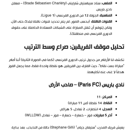
الملعب:
ستاد سيباستيان شارليتي (Stade Sébastien Charléty) – معقل
نادي باريس.
المناسبة:
الجولة 12 من الدوري الفرنسي (Ligue 1).
القنوات الناقلة:
(بحسب الصور، لم يتم تحديد قنوات ناقلة لبلدك حتى الآن،
ولكن يُتوقع أن تُنقل المباراة على الشبكات المعتادة الحاصلة على حقوق
الدوري الفرنسي في منطقتك).
تحليل موقف الفريقين: صراع وسط الترتيب
تكشف لنا الأرقام من جدول ترتيب الدوري الفرنسي (كما في الصورة الثانية) أننا أمام
“مباراة بست نقاط”، حيث الفارق بين الفريقين هو نقطة واحدة فقط، مما يجعل الفوز
هدفاً لا غنى عنه لكليهما.
نادي باريس (Paris FC) – صاحب الأرض
المركز:
11
النقاط:
14 نقطة (من 11 مباراة)
السجل:
4 انتصارات، 2 تعادل، 5 هزائم.
آخر 5 مباريات:
فوز – خسارة – خسارة – فوز – تعادل (WLLDW)
يعيش فريق المدرب “ستيفان جيلي” (Stephane Gilli) حالة من التذبذب. بعد بداية