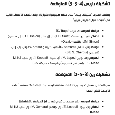
تشكيلة باريس (4-3-3) المتوقعة
يعتمد المدرب “ستيفان جيلي” على خطة هجومية متوازنة، وقد نشهد الأسماء التالية
في “موعد مباراة باريس ورين”:
حراسة المرمى:
ك. تراب (K. Trapp)
الدفاع:
تي. دي. سميت (T.D. Smet)، آر. إل. بيلو (R.L. Bielou)، إم. سيمون
(M. Simon)، أوتافيو (Otavio)
الوسط:
إس. سامارا (S. Samara)، في. كريسو (V. Kreso)، إس. بي. إس.
شيرجوي (S.B.S. Chergui)
الهجوم:
إم. لوبيز (M. Lopez)، آي. كيبال (I. Kebbal)، إم. كايتا (M. K.
Meite –
قد يلعب في الهجوم أو الوسط حسب الخطة
)
تشكيلة رين (3-5-2) المتوقعة
في المقابل، يفضل “حبيب بي” تكثيف منطقة الوسط بخطة 3-5-2، معتمداً على
الأجنحة لفتح اللعب:
حراسة المرمى:
(غير محدد بوضوح في مركز الحراسة بالتشكيلة)
الدفاع:
إي. ليبول (E. Lepaul)، إم. جومارا (M. Gomara)، إم. كايتا (M. K.
Meite)