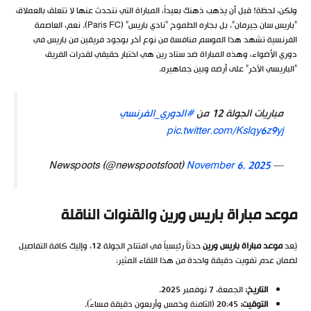
ولكن، لحظة! قبل أن يذهب ذهنك بعيداً، المباراة التي نتحدث عنها لا تتعلق بالعملاق
“باريس سان جيرمان”، بل بجاره الطموح “نادي باريس” (Paris FC). نعم، العاصمة
الفرنسية تشهد هذا الموسم منافسة من نوع آخر بوجود فريقين من باريس في
دوري الأضواء، وهذه المباراة ضد ستاد رين هي اختبار حقيقي لقدرات الفريق
“الباريسي الآخر” على أرضه وبين جماهيره.
مباريات الجولة 12 من
#الدوري_الفرنسي
pic.twitter.com/Kslqy6z9yj
November 6, 2025
— Newspoots (@newspootsfoot)
موعد مباراة باريس ورين والقنوات الناقلة
يُعد
موعد مباراة باريس ورين
حدثاً رئيسياً في افتتاح الجولة 12، وإليك كافة التفاصيل
لضمان عدم تفويت دقيقة واحدة من هذا اللقاء المثير:
التاريخ:
الجمعة، 7 نوفمبر 2025.
التوقيت:
20:45 (الثامنة وخمس وأربعون دقيقة مساءً).