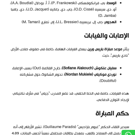
الوسط:
بي. فرانكوفسكي (P. Frankowski)، أ. أ. بودلال (A.A. Boudlal)،
أو. دي. سيسيه (O.D. Cissé)، جي. دي. جاكيه (J.D. Jacquet)، دي. جامبا
(D. Jamba)
الهجوم:
جي. إل. بريسييه (J.L. Bressier)، إم. تماري (M. Tamari)
الإصابات والغيابات
يتأثر
موعد مباراة باريس ورين
ببعض الغيابات الهامة، خاصة في صفوف صاحب الأرض
“نادي باريس”، حيث:
سفيان علكوش (Sofiane Alakouch):
خارج القائمة (Out) بسبب الإصابة.
نوردي موكيلي (Nordan Mukiele):
تحوم الشكوك حول مشاركته
(Doubtful).
هذه الغيابات، خاصة في الخط الخلفي، قد تضع المدرب “جيلي” في مأزق تكتيكي
لإيجاد التوازن الدفاعي.
حكم المباراة
سيدير اللقاء الحكم “غيوم باراديس” (Guillaume Paradis). تشير الأرقام إلى أنه
حكم يميل إلى السماح باللعب، بمعدل بطاقات منخفض نسبياً (حسب البيانات: 4.09