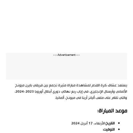
---Advertisement---
يستعد عشاق كرة القدم لمشاهدة مباراة مثيرة تجمع بين فريقي بايرن ميونخ
الألماني وآرسنال الإنجليزي، في إياب ربع نهائي دوري أبطال أوروبا 2023-2024،
والتي تقام على ملعب أليانز أرينا في ميونخ، ألمانيا.
موعد المباراة
:
التاريخ
:
الأربعاء، 17 أبريل 2024
التوقيت
: