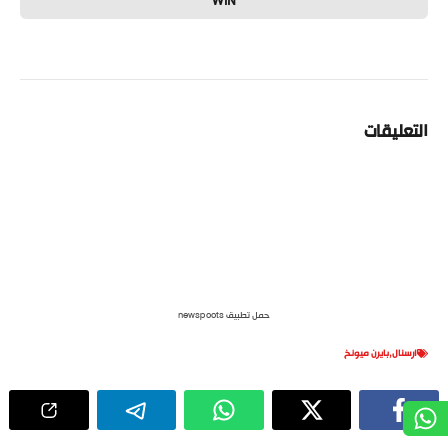
WIN
التعليقات
حمل تطبيق newspoots
ارسنال
,
بايرن ميونخ