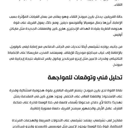
اللقاء.
حالة الفريقين: يدخل بايرن ميونخ اللقاء وهو يعاني من بعض الغيابات المؤثرة بسبب
الإصابة، أبرزها جمال موسيالا وألفونسو ديفيز. ومع ذلك، يعول الفريق على قوة
هجومه الضاربة بقيادة الهداف الإنجليزي هاري كين والصفقات الجديدة مثل مايكل
أوليس.
من جانبه، يواجه تشيلسي أيضًا تحديات في الجانب الدفاعي مع إصابة ليفي كولويل،
بالإضافة إلى غياب ميخايلو مودريك للإيقاف. وسيعتمد المدرب ماريسكا على الانضباط
التكتيكي وقدرات لاعبين مثل إينزو فيرنانديز وكول بالمر لتحقيق نتيجة إيجابية في
ميونخ.
تحليل فني وتوقعات للمواجهة
نقاط القوة لدى بايرن ميونخ: يتمتع الفريق البافاري بقوة هجومية استثنائية وقدرة
على الاستحواذ والضغط العالي على الخصم. وجود هاري كين في المقدمة يمثل
تهديدًا دائمًا لأي دفاع، مدعومًا بأسماء لامعة في خط الوسط قادرة على صناعة
الفارق. عامل الأرض والجمهور سيمنح الفريق دفعة معنوية إضافية.
مفاتيح لعب تشيلسي: يعتمد تشيلسي على التحولات السريعة والهجمات المرتدة
المنظمة. قوة خط الوسط بوجود لاعبين مثل مويسيس كايسيدو وإينزو فيرنانديز