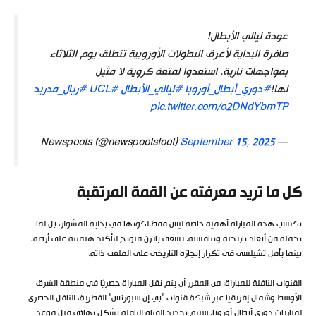
عودة ليالي الأبطال!
صافرة البداية لأعرق البطولات الأوروبية تنطلق يوم الثلاثاء
بمواجهات نارية. استعدوا لمتعة كروية لا مثيل
لها!
#دوري_أبطال_أوروبا
#ليالي_الأبطال
#UCL
#ريال_مدريد
pic.twitter.com/o2DNdYbmTP
September 15, 2025
— Newspoots (@newspootsfoot)
كل ما تريد معرفته عن القمة المرتقبة
تكتسب هذه المباراة أهمية خاصة ليس فقط لكونها في بداية المشوار، بل لما
تحمله من أبعاد تاريخية وتنافسية. يسعى بايرن ميونخ لتأكيد هيمنته على أرضه،
بينما يأمل تشيلسي في تكرار إنجازه التاريخي على الملعب ذاته.
القنوات الناقلة للمباراة: من المقرر أن يتم نقل المباراة حصريًا في منطقة الشرق
الأوسط وشمال إفريقيا عبر شبكة قنوات “بي إن سبورتس” القطرية، الناقل الحصري
لمباريات دوري أبطال أوروبا. سيتم تحديد القناة الناقلة بشكل نهائي قبل موعد