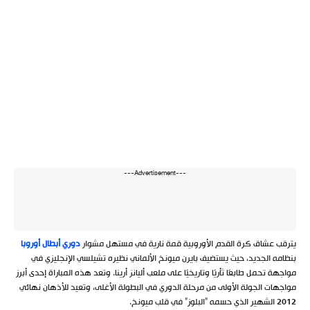
---Advertisement---
يترقب عشاق كرة القدم الأوروبية قمة نارية في مستهل مشوار
دوري أبطال أوروبا
بنظامه الجديد، حيث يستضيف بايرن ميونخ الألماني نظيره تشيلسي الإنجليزي في
مواجهة تحمل طابعًا ثأريًا وتاريخيًا على ملعب أليانز أرينا. وتعد هذه المباراة إحدى أبرز
مواجهات الجولة الأولى من مرحلة الدوري في البطولة الأغلى، وتعيد للأذهان نهائي
2012 الشهير الذي حسمه “البلوز” في قلب ميونخ.