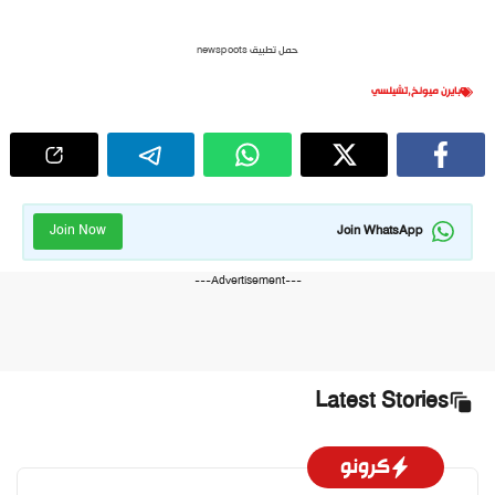
حمل تطبيق newspoots
بايرن ميونخ
,
تشيلسي
Join Now
Join WhatsApp
---Advertisement---
Latest Stories
كرونو