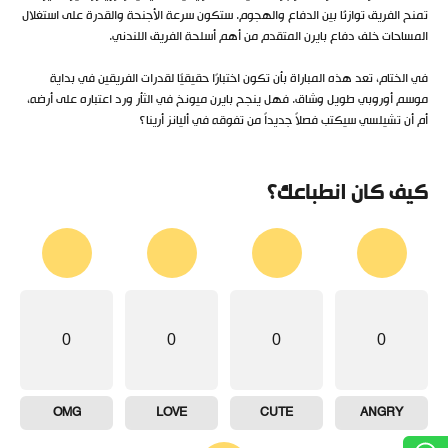
تمنح الفريق توازنًا بين الدفاع والهجوم. ستكون سرعة الأجنحة والقدرة على استغلال
المساحات خلف دفاع بايرن المتقدم من أهم أسلحة الفريق اللندني.
في الختام، تعد هذه المباراة بأن تكون اختبارًا حقيقيًا لقدرات الفريقين في بداية
موسم أوروبي طويل وشاق. فهل ينجح بايرن ميونخ في الثأر ورد اعتباره على أرضه،
أم أن تشيلسي سيكتب فصلاً جديداً من تفوقه في أليانز أرينا؟
كيف كان انطباعك؟
0
0
0
0
OMG
LOVE
CUTE
ANGRY