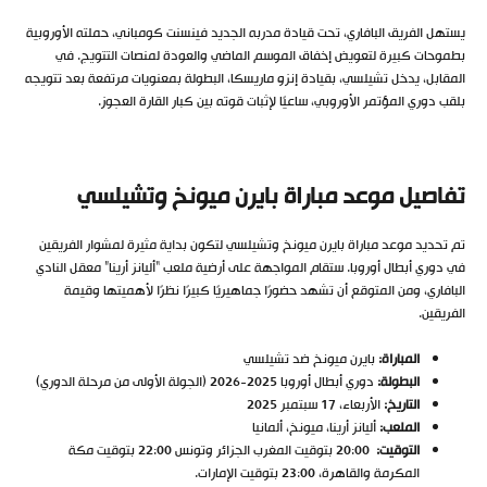
يستهل الفريق البافاري، تحت قيادة مدربه الجديد فينسنت كومباني، حملته الأوروبية
بطموحات كبيرة لتعويض إخفاق الموسم الماضي والعودة لمنصات التتويج. في
المقابل، يدخل تشيلسي، بقيادة إنزو ماريسكا، البطولة بمعنويات مرتفعة بعد تتويجه
بلقب دوري المؤتمر الأوروبي، ساعيًا لإثبات قوته بين كبار القارة العجوز.
تفاصيل موعد مباراة بايرن ميونخ وتشيلسي
تم تحديد موعد مباراة بايرن ميونخ وتشيلسي لتكون بداية مثيرة لمشوار الفريقين
في دوري أبطال أوروبا. ستقام المواجهة على أرضية ملعب “أليانز أرينا” معقل النادي
البافاري، ومن المتوقع أن تشهد حضورًا جماهيريًا كبيرًا نظرًا لأهميتها وقيمة
الفريقين.
المباراة:
بايرن ميونخ ضد تشيلسي
البطولة:
دوري أبطال أوروبا 2025-2026 (الجولة الأولى من مرحلة الدوري)
التاريخ:
الأربعاء، 17 سبتمبر 2025
الملعب:
أليانز أرينا، ميونخ، ألمانيا
التوقيت:
20:00 بتوقيت المغرب الجزائر وتونس 22:00 بتوقيت مكة
المكرمة والقاهرة، 23:00 بتوقيت الإمارات.