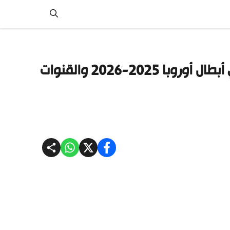
موعد مباراة برشلونة وأولمبياكوس في دوري أبطال أوروبا 2025-2026 والقنوات