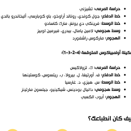
حراسة المرمى:
تشيزني
خط الدفاع:
جول كوندي، رونالد أراوخو، باو كوبارسي، أليخاندرو بالدي
خط الوسط:
فرينكي دي يونغ، مارك كاسادو
وسط هجومي:
لامين يامال، بيدري، فيرمين لوبيز
الهجوم:
ماركوس راشفورد
يلة أولمبياكوس المتوقعة (4-2-3-1):
حراسة المرمى:
ك. تزولاكيس
خط الدفاع:
ف. أورتيغا، ل. بيرولا، ب. ريتسوس، كوستينها
خط الوسط:
س. هيزي، د. غارسيا
وسط هجومي:
دانيال بودينس، شيكينيو، جيلسون مارتينز
الهجوم:
أيوب الكعبي
ف كان انطباعك؟