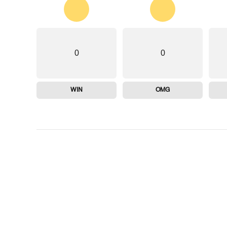
0
0
WIN
OMG