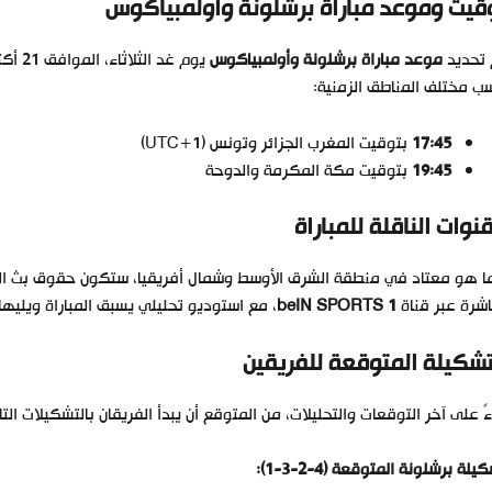
قيت وموعد مباراة برشلونة وأولمبياكوس
 تحديد
موعد مباراة برشلونة وأولمبياكوس
 مختلف المناطق الزمنية:
17:45
بتوقيت المغرب الجزائر وتونس (UTC+1)
19:45
بتوقيت مكة المكرمة والدوحة
قنوات الناقلة للمباراة
 هو معتاد في منطقة الشرق الأوسط وشمال أفريقيا، ستكون حقوق بث المب
شرة عبر قناة
beIN SPORTS 1
، مع استوديو تحليلي يسبق المباراة ويليها 
تشكيلة المتوقعة للفريقين
ءً على آخر التوقعات والتحليلات، من المتوقع أن يبدأ الفريقان بالتشكيلات التال
يلة برشلونة المتوقعة (4-2-3-1):