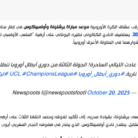
قب عشاق الكرة الأوروبية
موعد مباراة برشلونة وأولمبياكوس
في إطار مناف
20
. يستضيف النادي الكتالوني نظيره اليوناني على أرضية “الملعب الأولمب
ارهما في البطولة الأعرق أوروبياً.
عادت الليالي الساحرة! الجولة الثالثة من دوري أبطال أوروبا تنطل
نارية.
#دوري_أبطال_أوروبا
#UCL
#ChampionsLeague
#ليا
October 20, 2025
— Newspoots (@newspootsfoot)
ى برشلونة، بقيادة مدربه، إلى تأكيد تفوقه وحصد النقاط الثلاث على أر
قابل، يطمح نادي أولمبياكوس، الذي يضم في صفوفه النجم المغربي أيوب الك