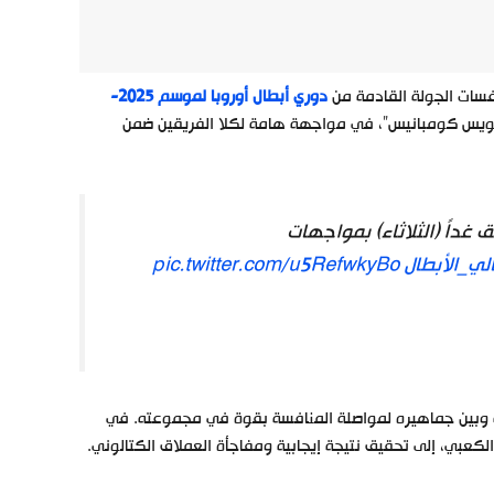
سات الجولة القادمة من
دوري أبطال أوروبا لموسم 2025-
ي لويس كومبانيس”، في مواجهة هامة لكلا الفريقين ضمن
ق غداً (الثلاثاء) بمواجهات
لي_الأبطال
pic.twitter.com/u5RefwkyBo
ضه وبين جماهيره لمواصلة المنافسة بقوة في مجموعته. في
عبي، إلى تحقيق نتيجة إيجابية ومفاجأة العملاق الكتالوني.