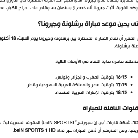
المقابل، يسعى نادي جيرونا، الذي أصبح أحد الفرق المتميزة في الدوري خلا
ضه القوية. أثبت جيرونا أنه خصم لا يستهان به، وقادر على إحراج الكبار، مم
ى يحين موعد مباراة برشلونة وجيرونا؟
المقرر أن تقام المباراة المنتظرة بين برشلونة وجيرونا يوم
السبت، 18 أكتوبر 2025
نة برشلونة.
نطلق صافرة بداية اللقاء في الأوقات التالية:
16:15
بتوقيت المغرب والجزائر وتونس.
17:15
بتوقيت مصر والمملكة العربية السعودية وقطر.
18:15
بتوقيت الإمارات العربية المتحدة.
قنوات الناقلة للمباراة
تمتلك شبكة قنوات “بي إن سبورتس” (S
يقيا. ومن المتوقع أن تُنقل المباراة عبر قناة
beIN SPORTS 1 HD
.