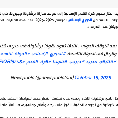
ه أنظار محبي كرة القدم الإسبانية إلى موعد مباراة برشلونة وجيرونا، في
ولة التاسعة من
الدوري الإسباني
لموسم 2025-2026. تعد هذه ا
ريقان هذا الموسم.
بعد التوقف الدولي.. الليغا تعود بقوة! برشلونة في ديربي كتا
والريال في الجولة التاسعة.
#الدوري_الاسباني
#الجولة_التاسع
#اتلتيكو_مدريد
#ديربي_كتالونيا
#كرة_القدم
#LaLiga
YPtQRI5su8
October 15, 2025
— Newspoots (@newspootsfoot)
ل نادي برشلونة اللقاء وعينه على تحقيق انتصار جديد لمواصلة الضغط على 
 كوكبة من نجومه لتحقيق الفوز على أرضه وأمام جماهيره، مستغلاً عاملي