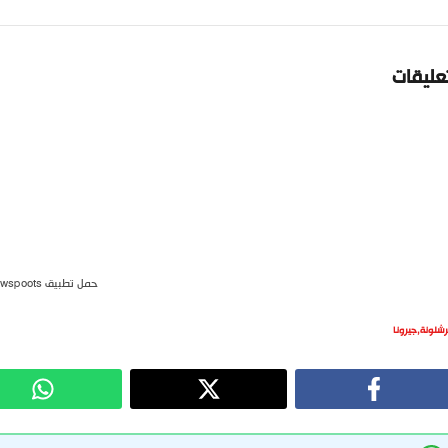
تعليقات
حمل تطبيق newspoots
رشلونة
,
جيرونا