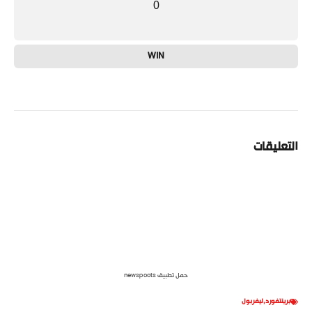
0
WIN
التعليقات
حمل تطبيق newspoots
برينتفورد
,
ليفربول