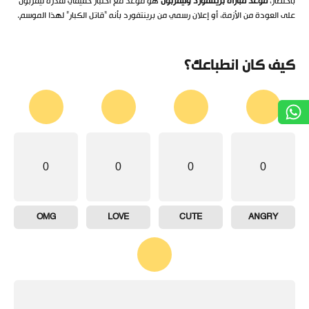
باختصار،
موعد مباراة برينتفورد وليفربول
هو موعد مع اختبار حقيقي لقدرة ليفربول
على العودة من الأزمة، أو إعلان رسمي من برينتفورد بأنه “قاتل الكبار” لهذا الموسم.
كيف كان انطباعك؟
0
0
0
0
OMG
LOVE
CUTE
ANGRY