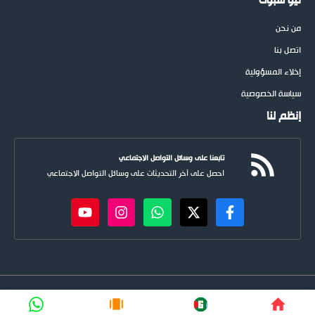
نيو سبوت
من نحن
اتصل بنا
إخلاء المسؤولية
سياسة الخصوصية
إنظم لنا
تابعنا على وسائل التواصل الاجتماعي
احصل على آخر التحديثات على وسائل التواصل الاجتماعي
newspoots.com • جميع الحقوق © محفوظة لموقع
نيوسبوت
FIFA