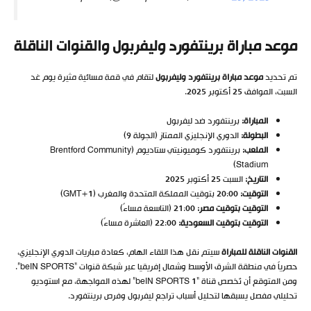
موعد مباراة برينتفورد وليفربول والقنوات الناقلة
تم تحديد
موعد مباراة برينتفورد وليفربول
لتقام في قمة مسائية مثيرة يوم غد
السبت، الموافق 25 أكتوبر 2025.
المباراة:
برينتفورد ضد ليفربول
البطولة:
الدوري الإنجليزي الممتاز (الجولة 9)
الملعب:
برينتفورد كوميونيتي ستاديوم (Brentford Community
Stadium)
التاريخ:
السبت 25 أكتوبر 2025
التوقيت:
20:00 بتوقيت المملكة المتحدة والمغرب (GMT+1)
التوقيت بتوقيت مصر:
21:00 (التاسعة مساءً)
التوقيت بتوقيت السعودية:
22:00 (العاشرة مساءً)
القنوات الناقلة للمباراة
سيتم نقل هذا اللقاء الهام، كعادة مباريات الدوري الإنجليزي،
حصرياً في منطقة الشرق الأوسط وشمال إفريقيا عبر شبكة قنوات “beIN SPORTS”.
ومن المتوقع أن تُخصص قناة “beIN SPORTS 1” لهذه المواجهة، مع استوديو
تحليلي مفصل يسبقها لتحليل أسباب تراجع ليفربول وفرص برينتفورد.