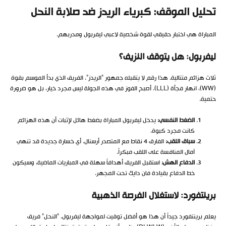
تحليل الموقف: كبرياء الريدز ضد صلابة النحل
المباراة هي اختبار حقيقي لقوة شخصية لاعبي ليفربول ومدربهم.
ليفربول: هل يتوقف النزيف؟
ثلاث هزائم متتالية. هذا رقم لا يتقبله جمهور “الريدز”. الفريق الذي بدأ الموسم بقوة
(WW)، انهار فجأة (LLL). أصبح الفوز في هذه الجولة ليس مجرد خيار، بل هو ضرورة
حتمية.
الضغط النفسي:
يدخل ليفربول المباراة بضغط هائل لإثبات أن هذه الهزائم
كانت مجرد كبوة.
سباق اللقب:
الفارق 4 نقاط مع المتصدر أرسنال. أي خسارة جديدة قد تنهي
آمال المنافسة على اللقب مبكراً.
الدفاع الهش:
استقبل الفريق أهدافاً سهلة في المباريات الماضية، وسيكون
خط الدفاع بقيادة فان دايك تحت المجهر.
برينتفورد: لاستغلال الفرصة الذهبية
يعلم برينتفورد جيداً أن هذا هو أفضل توقيت لمواجهة ليفربول. “النحل” فريق