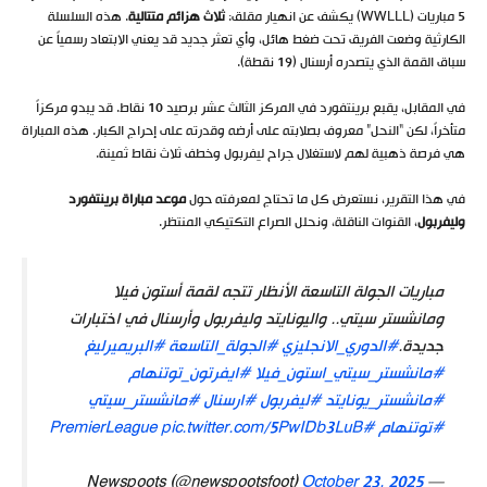
5 مباريات (WWLLL) يكشف عن انهيار مقلق:
ثلاث هزائم متتالية
. هذه السلسلة
الكارثية وضعت الفريق تحت ضغط هائل، وأي تعثر جديد قد يعني الابتعاد رسمياً عن
سباق القمة الذي يتصدره أرسنال (19 نقطة).
في المقابل، يقبع برينتفورد في المركز الثالث عشر برصيد 10 نقاط. قد يبدو مركزاً
متأخراً، لكن “النحل” معروف بصلابته على أرضه وقدرته على إحراج الكبار. هذه المباراة
هي فرصة ذهبية لهم لاستغلال جراح ليفربول وخطف ثلاث نقاط ثمينة.
في هذا التقرير، نستعرض كل ما تحتاج لمعرفته حول
موعد مباراة برينتفورد
وليفربول
، القنوات الناقلة، ونحلل الصراع التكتيكي المنتظر.
مباريات الجولة التاسعة الأنظار تتجه لقمة أستون فيلا
ومانشستر سيتي.. واليونايتد وليفربول وأرسنال في اختبارات
جديدة.
#الدوري_الانجليزي
#الجولة_التاسعة
#البريميرليغ
#مانشستر_سيتي_استون_فيلا
#ايفرتون_توتنهام
#مانشستر_يونايتد
#ليفربول
#ارسنال
#مانشستر_سيتي
#توتنهام
#PremierLeague
pic.twitter.com/5PwIDb3LuB
October 23, 2025
— Newspoots (@newspootsfoot)