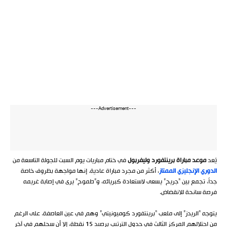
---Advertisement---
يُعد
موعد مباراة برينتفورد وليفربول
في ختام مباريات يوم السبت للجولة التاسعة من
الدوري الإنجليزي الممتاز
، أكثر من مجرد مباراة عادية. إنها مواجهة بظروف خاصة
جداً، تجمع بين “جريح” يسعى لاستعادة كبريائه، و”طموح” يرى في إصابة غريمه
فرصة سانحة للانقضاض.
يتوجه “الريدز” إلى ملعب “برينتفورد كوميونيتي” وهم في عين العاصفة. على الرغم
من احتلالهم المركز الثالث في جدول الترتيب برصيد 15 نقطة، إلا أن سجلهم في آخر