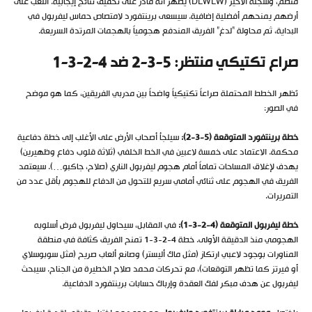
منظم، وسجله الأخير (DLWLW) يظهر أنه قادر على تحقيق نتائج إيجابية. اللعب على
أرضهم يمنحهم أفضلية إضافية. سيسعى برينتفورد لامتصاص حماس ليفربول في
البداية، ثم محاولة “لدغ” الفريق المندفع هجومياً بالهجمات المرتدة السريعة.
صراع تكتيكي منتظر: 5-3-2 ضد 4-2-3-1
تُظهر الخطط المحتملة صراعاً تكتيكياً واضحاً بين مدربي الفريقين، كما هو موضح
في الصور:
خطة برينتفورد المتوقعة (5-3-2):
سيلجأ أصحاب الأرض على الأغلب إلى خطة دفاعية
محكمة. الاعتماد على خمسة لاعبين في الخط الخلفي (ثلاثة قلوب دفاع وظهيرين)
يهدف لإغلاق المساحات تماماً أمام هجوم ليفربول الناري (صلاح، جاكبو…). سيعتمد
الفريق في الهجوم على ثنائي أمامي سريع للتحول من الدفاع للهجوم بأقل عدد من
التمريرات.
خطة ليفربول المتوقعة (4-2-3-1):
في المقابل، سيحاول ليفربول فرض أسلوبه
الهجومي منذ الدقيقة الأولى. خطة 4-2-3-1 تمنح الفريق كثافة في منطقة
المناورات بوجود لاعبي ارتكاز (مثل ماك أليستر) وصانع ألعاب صريح (مثل سوبوسلاي
أو فيرتز كما تظهر التوقعات)، مع تحركات محمد صلاح الخطيرة من الجناح. سيبحث
ليفربول عن هدف مبكر لفك العقدة وإرباك حسابات برينتفورد الدفاعية.