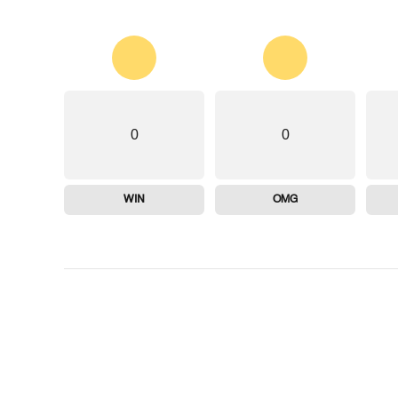
0
0
WIN
OMG