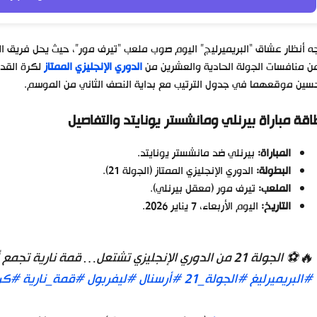
ه أنظار عشاق “البريميرليج” اليوم صوب ملعب “تيرف مور”، حيث يحل فريق ال
 منافسات الجولة الحادية والعشرين من
الدوري الإنجليزي الممتاز
لكرة القدم
سين موقعهما في جدول الترتيب مع بداية النصف الثاني من الموسم.
اقة مباراة بيرنلي ومانشستر يونايتد والتفاصيل
المباراة:
بيرنلي ضد مانشستر يونايتد.
البطولة:
الدوري الإنجليزي الممتاز (الجولة 21).
الملعب:
تيرف مور (معقل بيرنلي).
التاريخ:
اليوم الأربعاء، 7 يناير 2026.
🔥⚽ الجولة 21 من الدوري الإنجليزي تشتعل… قمة نارية تجمع أرسنال وليفربول 🏆
#البريميرليغ
#الجولة_21
#أرسنال
#ليفربول
#قمة_نارية
#كر