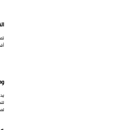
ال
تمت
أفر
وض
يدخ
لما