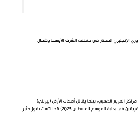
وري الإنجليزي الممتاز في منطقة الشرق الأوسط وشمال
راكز المربع الذهبي، بينما يقاتل أصحاب الأرض (بيرنلي)
للهروب من مناطق الخطر في ذيل الترتيب. وكانت مباراة الذهاب التي جمعت الفريقين في بداية الموسم (أغسطس 2025) قد انتهت بفوز مثير