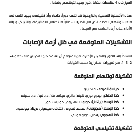
الفوز في 4 مناسبات، مقابل فوز وحيد لتوتنهام وتعادل.
هذه الأفضلية النفسية والتاريخية قد تلعب دوراً، خاصة وأن تشيلسي يجيد اللعب في
ملعب توتنهام الجديد. لكن في الديربيات، غالباً ما تختفي لغة الأرقام والتاريخ، ويبقى
الأداء على أرض الملعب هو الفيصل.
التشكيلات المتوقعة في ظل أزمة الإصابات
استناداً إلى الصور والتقارير الأخيرة، من المتوقع أن يعتمد كلا المدربين على خطة 4-
2-3-1، مع تغييرات اضطرارية بسبب الغيابات.
تشكيلة توتنهام المتوقعة
حراسة المرمى:
فيكاريو
خط الدفاع:
بيدرو بورو، كيفن دانزو، ميكي فان دي فين، دي سبينس
خط الوسط (ارتكاز):
جواو بالينيا، رودريجو بينتانكور
خط الوسط (هجومي):
محمد قدوس، تشافي سيمونز، برينان جونسون
خط الهجوم:
راندال كولو مواني
تشكيلة تشيلسي المتوقعة