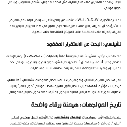
اللاعبين الجدد القادرين على صنع الفارق مثل محمد قدوس، تشافي سيمونز، وراندال
كولو مواني.
الخسارة الأخيرة (W-L-D-D-W) كشفت عن بعض الثغرات، ولكن البقاء في المركز
الثالث يؤكد أن الفريق يسير على الطريق الصحيح. الفوز في هذا الديربي سيعزز ثقة
الفريق بقدرته على المنافسة على المراكز المتقدمة حتى النهاية.
تشيلسي: البحث عن الاستقرار المفقود
على الجانب الآخر، يعيش تشيلسي موسماً مليئاً بالتقلبات (L-W-W-L-L). رغم الإنفاق
الضخم وجلب أسماء رنانة مثل أليخاندرو جارناتشو، جواو بيدرو، وبيدرو نيتو، لم يجد
المدرب إنزو ماريسكا الوصفة السحرية بعد لتحقيق سلسلة انتصارات.
الفريق يحتل المركز التاسع، وهو مركز لا يليق بحجم طموحاته. تشيلسي أيضاً يعاني
من غيابات مؤثرة، أهمها غياب النجم الأول للفريق هذا الموسم “كول بالمر” بسبب
الإصابة. الفوز على توتنهام في ملعبه سيكون بمثابة نقطة تحول حقيقية للموسم.
تاريخ المواجهات: هيمنة زرقاء واضحة
عندما يتعلق الأمر بمواجهات
توتنهام وتشيلسي
، فإن الأرقام تميل بوضوح لصالح
“البلوز”. في آخر 6 مواجهات جمعت الفريقين في مختلف المسابقات، حقق تشيلسي