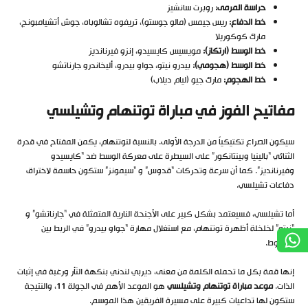
حراسة المرمى:
روبرت سانشيز
خط الدفاع:
ريس جيمس (مالو جوستو)، تريفوه تشالوباه، جوش أتشيامبونج،
مارك كوكوريلا
خط الوسط (ارتكاز):
مويسيس كايسيدو، إنزو فيرنانديز
خط الوسط (هجومي):
بيدرو نيتو، جواو بيدرو، أليخاندرو جارناتشو
خط الهجوم:
مارك جيو (ليام ديلاب)
مفاتيح الفوز في مباراة توتنهام وتشيلسي
سيكون الصراع تكتيكياً من الدرجة الأولى. بالنسبة لتوتنهام، يكمن المفتاح في قدرة
الثنائي “بالينيا وبينتانكور” على السيطرة على معركة الوسط ضد “كايسيدو
وفيرنانديز”. كما أن سرعة وتحركات “قدوس” و “سيمونز” ستكون حاسمة لاختراق
دفاعات تشيلسي.
أما تشيلسي، فسيعتمد بشكل كبير على الأجنحة النارية المتمثلة في “جارناتشو” و
“نيتو” لخلخلة أظهرة توتنهام، مع استغلال مهارة “جواو بيدرو” في الربط بين
الخطوط.
إنها قمة بكل ما تحمله الكلمة من معنى، ديربي لندني بنكهة الثأر ورغبة في إثبات
الذات.
موعد مباراة توتنهام وتشيلسي
هو الموعد الأهم في الجولة 11، والنتيجة
ستكون لها تداعيات كبيرة على مسيرة الفريقين هذا الموسم.