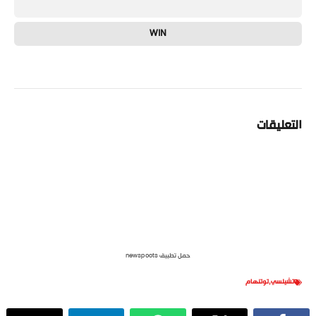
WIN
التعليقات
حمل تطبيق newspoots
تشيلسي
,
توتنهام