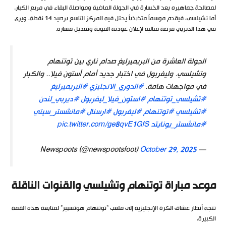
لمصالحة جماهيره بعد الخسارة في الجولة الماضية ومواصلة البقاء في مربع الكبار.
أما تشيلسي، فيقدم موسماً متذبذباً يحتل فيه المركز التاسع برصيد 14 نقطة، ويرى
في هذا الديربي فرصة مثالية لإعلان عودته القوية وتعديل مساره.
الجولة العاشرة من البريميرليغ صدام ناري بين توتنهام
وتشيلسي. وليفربول في اختبار جديد أمام أستون فيلا.. والكبار
في مواجهات هامة.
#الدوري_الانجليزي
#البريميرليغ
#تشيلسي_توتنهام
#استون_فيلا_ليفربول
#ديربي_لندن
#تشيلسي
#توتنهام
#ليفربول
#ارسنال
#مانشستر_سيتي
#مانشستر_يونايتد
pic.twitter.com/ge8qvE1GfS
October 29, 2025
— Newspoots (@newspootsfoot)
موعد مباراة توتنهام وتشيلسي والقنوات الناقلة
تتجه أنظار عشاق الكرة الإنجليزية إلى ملعب “توتنهام هوتسبير” لمتابعة هذه القمة
الكبيرة.