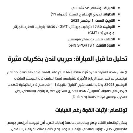
المباراة:
توتنهام ضد تشيلسي
البطولة:
الدوري الإنجليزي الممتاز (الجولة 11)
التاريخ:
السبت، 1 نوفمبر 2025
التوقيت:
17:30 بتوقيت جرينتش (GMT) / 18:30 بتوقيت المغرب الجزائر
وتونس (GMT+1)
الملعب:
ملعب توتنهام هوتسبير
القناة الناقلة:
beIN SPORTS 1
تحليل ما قبل المباراة: ديربي لندن بذكريات مثيرة
لا تعتبر هذه المباراة مجرد ثلاث نقاط؛ إنها صراع على الهيمنة في العاصمة. جماهير
توتنهام لم تنس بعد الزيارة الأخيرة لتشيلسي لهذا الملعب في الموسم الماضي
(نوفمبر 2023)، والتي انتهت بفوز “البلوز” بنتيجة 1-4 في مباراة دراماتيكية شهدت
طردين في صفوف “السبيرز”. هذه الذكرى ستكون حاضرة بقوة، وستعطي رجال
المدرب توماس فرانك دافعاً إضافياً للثأر.
توتنهام: لإثبات القوة رغم الغيابات
يدخل توتنهام اللقاء وهو يعاني من عاصفة إصابات تضرب أبرز نجومه، أبرزهم جيمس
ماديسون، ديان كولوسيفسكي، وإيف بيسوما. ومع ذلك، يمتلك الفريق ترسانة من