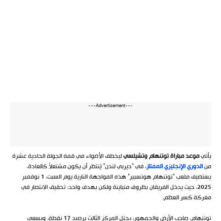
---Advertisement---
يأتي
موعد مباراة توتنهام وتشيلسي
ليخطف الأضواء في قمة الجولة الحادية عشرة
من
الدوري الإنجليزي الممتاز
، في “ديربي لندن” يُنتظر أن يكون مشتعلاً كالعادة.
يستضيف ملعب “توتنهام هوتسبير” هذه المواجهة النارية يوم السبت، 1 نوفمبر
2025، حيث يدخل الفريقان بظروف متباينة ولكن بهدف واحد: تحقيق الانتصار في
معركة كسر العظم.
توتنهام، صاحب الأرض والجمهور، يحتل المركز الثالث برصيد 17 نقطة، ويسعى