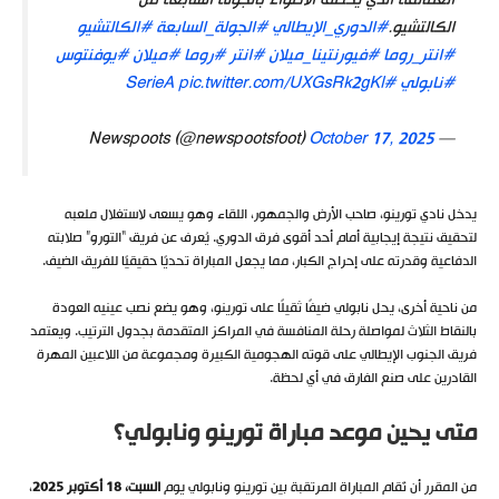
العمالقة الذي يخطف الأضواء بالجولة السابعة من
الكالتشيو.
#الدوري_الإيطالي
#الجولة_السابعة
#الكالتشيو
#انتر_روما
#فيورنتينا_ميلان
#انتر
#روما
#ميلان
#يوفنتوس
#نابولي
#SerieA
pic.twitter.com/UXGsRk2gKl
October 17, 2025
— Newspoots (@newspootsfoot)
يدخل نادي تورينو، صاحب الأرض والجمهور، اللقاء وهو يسعى لاستغلال ملعبه
لتحقيق نتيجة إيجابية أمام أحد أقوى فرق الدوري. يُعرف عن فريق “التورو” صلابته
الدفاعية وقدرته على إحراج الكبار، مما يجعل المباراة تحديًا حقيقيًا للفريق الضيف.
من ناحية أخرى، يحل نابولي ضيفًا ثقيلًا على تورينو، وهو يضع نصب عينيه العودة
بالنقاط الثلاث لمواصلة رحلة المنافسة في المراكز المتقدمة بجدول الترتيب. ويعتمد
فريق الجنوب الإيطالي على قوته الهجومية الكبيرة ومجموعة من اللاعبين المهرة
القادرين على صنع الفارق في أي لحظة.
متى يحين موعد مباراة تورينو ونابولي؟
من المقرر أن تُقام المباراة المرتقبة بين تورينو ونابولي يوم
السبت، 18 أكتوبر 2025
،