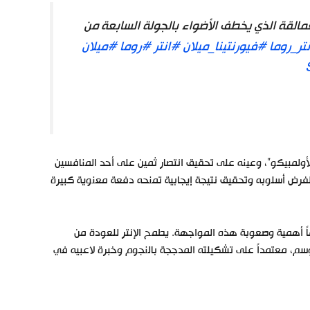
مالقة الذي يخطف الأضواء بالجولة السابعة من
تر_روما
#فيورنتينا_ميلان
#انتر
#روما
#ميلان
أولمبيكو”، وعينه على تحقيق انتصار ثمين على أحد المنافسين
لفرض أسلوبه وتحقيق نتيجة إيجابية تمنحه دفعة معنوية كبيرة
ماماً أهمية وصعوبة هذه المواجهة. يطمح الإنتر للعودة من
موسم، معتمداً على تشكيلته المدججة بالنجوم وخبرة لاعبيه في