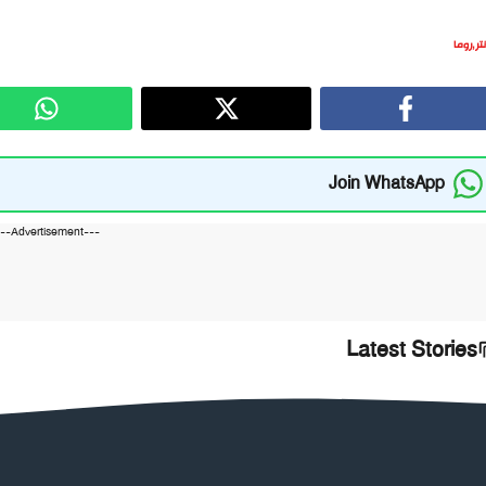
نتر
,
روما
Join WhatsApp
---Advertisement---
Latest Stories