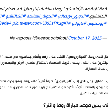
قمة نارية في الأولميكو ! روما يستضيف إنتر ميلان في صدام الع
الكالتشيو.
#الدوري_الإيطالي
#الجولة_السابعة
#الكالتشيو
#ان
#يوفنتوس
#نابولي
#SerieA
pic.twitter.com/UXGsRk2gKl
October 17, 2025
— Newspoots (@newspootsfoot)
ل نادي روما، “الجيالوروسي”، اللقاء على أرضه وأمام جماهيره في ملعب “ال
باشرين على اللقب. يسعى فريق العاصمة لاستغلال عاملي الأرض والجمهور 
سباق الصدارة.
المقابل، يحل نادي إنتر، “النيراتزوري”، ضيفاً ثقيلاً على روما، وهو يدرك ت
ولمبيكو بالنقاط الثلاث لتأكيد قوته كمرشح بارز للفوز بلقب الدوري هذا ال
 المباريات الكبرى.
ى يحين موعد مباراة روما وانتر؟