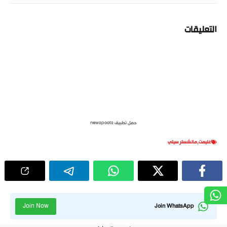
التعليقات
حمل تطبيق newspoots
غليمت
,
مانشستر سيتي
Join Now
Join WhatsApp