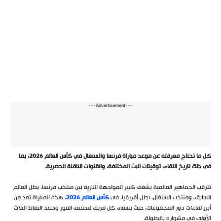
---Advertisement---
كل ما تحتاج معرفته عن موعد مباراة فرنسا والسنغال في كأس العالم 2026، بما
في ذلك تاريخ اللقاء، توقيتات البث المختلفة، والقنوات الناقلة الحصرية.
تترقب الجماهير العالمية بشغف كبير المواجهة النارية بين منتخب فرنسا، بطل العالم
السابق، ومنتخب السنغال، بطل أفريقيا، في
كأس العالم 2026
. هذه المباراة تعد من
أبرز لقاءات دور المجموعات، حيث يسعى كل فريق لتحقيق الفوز وحصد النقاط الثلاث
الأولى في مشواره بالبطولة.