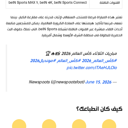
القنوات الناقلة
beIN Sports MAX 1, beIN 4K, beIN Sports Connect
تعتبر هذه المباراة فرصة للمنتخب السنغالي لإثبات قدرته على مقارعة الكبار، بينما
تسعى فرنسا لتأكيد هيمنتها على الساحة الكروية العالمية. يمكن للمشجعين متابعة
أحداث اللقاء مباشرة عبر القنوات الناقلة لشبكة beIN Sports، التي تملك حقوق البث
الحصرية للبطولة في منطقة الشرق الأوسط وشمال أفريقيا.
مباريات الثلاثاء كأس العالم 2026 📸🔥🏆
#كأس_العالم_2026
#كأس_العالم
#مونديال2026
pic.twitter.com/iTAeHJLOio
June 15, 2026
— Newspoots (@newspootsfoot)
كيف كان انطباعك؟