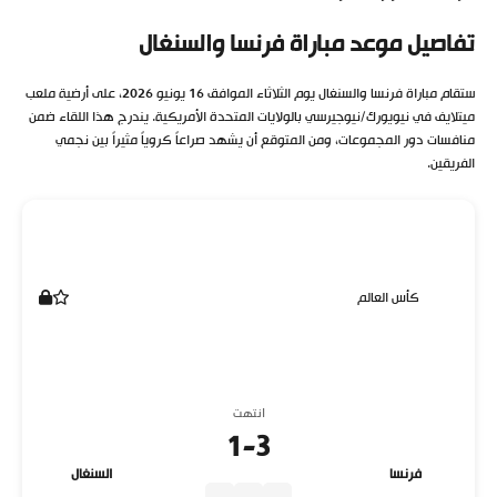
تفاصيل موعد مباراة فرنسا والسنغال
ستقام مباراة فرنسا والسنغال يوم الثلاثاء الموافق 16 يونيو 2026، على أرضية ملعب
ميتلايف في نيويورك/نيوجيرسي بالولايات المتحدة الأمريكية. يندرج هذا اللقاء ضمن
منافسات دور المجموعات، ومن المتوقع أن يشهد صراعاً كروياً مثيراً بين نجمي
الفريقين.
كأس العالم
انتهت
1
-
3
فرنسا
السنغال