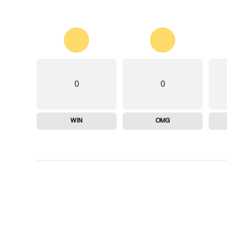
0
0
WIN
OMG