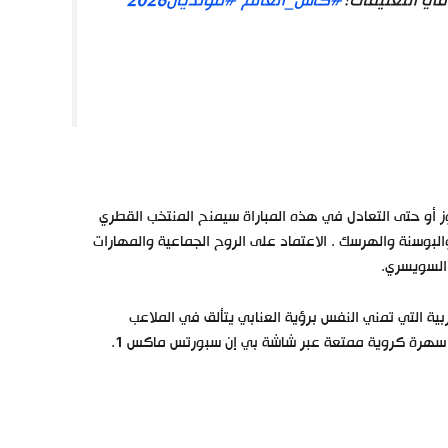
ي التعليقات!
#كأس_العالم
#مونديال2026
باراة قطر وسويسرا بداية الرحلة للعنابي في مونديال 2026. الفوز أو حتى التعادل في هذه المباراة سيمنح المنتخب القطري
لبوسنة والهرسك . الاعتماد على الروح الجماعية والمهارات
 السويسري.
ة التي تمني النفس برؤية العنابي يتألق في الملاعب
ة سهرة كروية ممتعة عبر شاشة بي إن سبورتس ماكس 1.