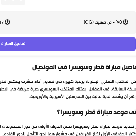
-
-
-
90' - م. مهيم (OG)
17' - ب. إمبولو (P)
تفاصيل المباراة
اصيل مباراة قطر وسويسرا في المونديال
ل المنتخب القطري البطولة برغبة كبيرة في تقديم أداء مشرف يعكس تطور 
سخة السابقة. في المقابل، يمتلك المنتخب السويسري خبرة عريضة في البطول
قع أن يشهد ندية عالية بين المدرستين الآسيوية والأوروبية.
ى موعد مباراة قطر وسويسرا؟
ختبار الحقيقي الأول لكلا الفريقين في مشوارهما نحو التأهل للدور القادم.