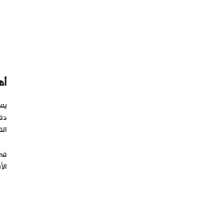
أه
دفع
الف
في 
الأ