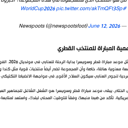
من هو المنتخب الذي ستشجعونه في هذه المجموعة؟ أخبرونا ف
pic.twitter.com/akTmQFt3Sp
#WorldCup2026
June 12, 2026
— Newspoots (@newspootsfoot)
مية المباراة للمنتخب القطري
يمثل موعد م
ة معنوية هائلة، خاصة وأن المجموعة تضم أيضاً منتخبات قوية مثل كندا وا
ردية لنجوم العنابي سيكون السلاح الأقوى في مواجهة الانضباط التكتيكي
الختام، يبقى موعد مباراة قطر وسويسرا هو الشغل الشاغل للجماهير العربي
مريكية. تأكد من ضبط منبهك وفقاً للتوقيت المحلي لبلدك، واستعد لمتابع