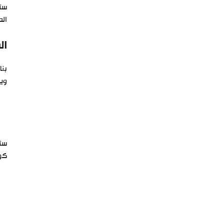
الم
ال
بنا
ويم
ستو
كوا