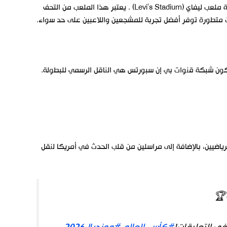
ستحتضن مدينة سان فرانسيسكو الأمريكية هذه المواجهة، وتحديداً على أرضية ملعب ليفاي (Levi’s Stadium) . يعتبر هذا الملعب من التحف
يات متطورة توفر أفضل تجربة للمشجعين واللاعبين على حد سواء.
تكون شبكة قنوات بي إن سبورتس هي الناقل الرسمي للبطولة.
رياضيين، بالإضافة إلى مراسلين من قلب الحدث في أمريكا لنقل