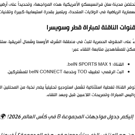
عمارية الرياضية في الولايات المتحدة، ويتميز بقدرة استيعابية كبيرة وتقن
قنوات الناقلة لمباراة قطر وسويسرا
ءً على الحقوق الحصرية للبث في منطقة الشرق الأوسط وشمال أفريقيا، س
كن للمشاهدين متابعة اللقاء عبر:
القناة: beIN SPORTS MAX 1.
البث الرقمي: تطبيق TOD وخدمة beIN CONNECT للمشتركين.
فر القناة تغطية استثنائية تشمل استوديو تحليلياً يضم نخبة من المحللين ال
ليس المباراة وتصريحات اللاعبين قبل وبعد اللقاء.
إليكم جدول مواجهات المجموعة B في كأس العالم 2026! 🌍🏆