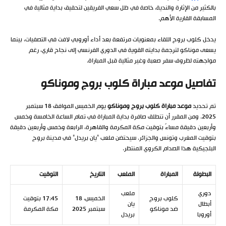
بالكثير من الإثارة والندية، خاصة في ظل سعي الفريقين لتحقيق بداية مثالية في
المسابقة القارية الأهم.
يدخل كلوب بروج اللقاء بمعنويات مرتفعة بعد أداء أوروبي لافت في التصفيات، بينما
يسعى موناكو لترجمة بدايته القوية في الدوري الفرنسي إلى نجاح قاري، رغم
مواجهته لظروف سفر صعبة وغير مثالية قبل المباراة.
تفاصيل موعد مباراة كلوب بروج وموناكو
تم تحديد
موعد مباراة كلوب بروج وموناكو
يوم الخميس الموافق 18 سبتمبر
2025. ومن المقرر أن تنطلق صافرة بداية المباراة في تمام الساعة الخامسة وخمس
وأربعين دقيقة مساءً بتوقيت مكة المكرمة والقاهرة، الرابعة وخمس وأربعين دقيقة
بتوقيت المغرب وتونس والجزائر. سيحتضن ملعب “يان بريدل” في مدينة بروج
البلجيكية هذا الصدام الكروي المنتظر.
البطولة
المباراة
الملعب
التاريخ
التوقيت
دوري
ملعب
كلوب بروج
الخميس، 18
17:45 بتوقيت
أبطال
يان
ضد موناكو
سبتمبر 2025
مكة المكرمة
أوروبا
بريدل