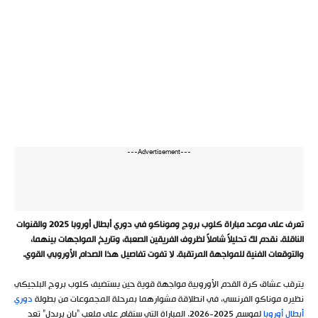
---Advertisement---
تعرف على موعد مباراة كلوب بروج وموناكو في دوري أبطال أوروبا 2025 والقنوات
الناقلة. نقدم لك تحليلاً شاملاً لظروف الفريقين الصعبة، وتاريخ المواجهات بينهما،
والتوقعات الفنية للمواجهة المرتقبة. لا تفوت تفاصيل هذا الصدام الأوروبي القوي.
يترقب عشاق كرة القدم الأوروبية مواجهة قوية حين يستضيف كلوب بروج البلجيكي
نظيره موناكو الفرنسي، في انطلاقة مشوارهما بمرحلة المجموعات من بطولة
دوري
أبطال أوروبا
لموسم 2025-2026. المباراة التي ستقام على ملعب “يان بريدل” تعد