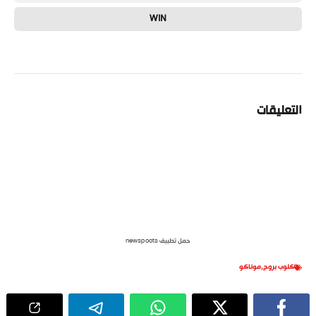
WIN
التعليقات
حمل تطبيق newspoots
كلوب بروج
,
موناكو