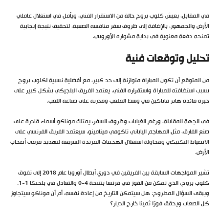
في المقابل، يعيش كلوب بروج حالة من الاستقرار الفني، ويأمل في استغلال عاملي
الأرض والجمهور، بالإضافة إلى ظروف سفر منافسه الصعبة، لتحقيق نتيجة إيجابية
تمنحه دفعة معنوية في بداية مشواره الأوروبي.
تحليل وتوقعات فنية
من المتوقع أن تكون المباراة متوازنة إلى حد كبير، مع أفضلية نسبية لكلوب بروج
بسبب استضافته للمباراة واستقراره الفني. يعتمد الفريق البلجيكي بشكل كبير على
خبرة قائده هانز فاناكين في وسط الملعب وقدرته على صناعة اللعب.
في الجهة المقابلة، ورغم الغيابات وظروف السفر، يمتلك موناكو أسماء قادرة على
صنع الفارق، مثل المهاجم الياباني تاكومي مينامينو. سيعتمد الفريق الفرنسي على
الانضباط التكتيكي ومحاولة استغلال الهجمات المرتدة السريعة لتهديد مرمى أصحاب
الأرض.
تشير المواجهات السابقة بين الفريقين في دوري أبطال أوروبا عام 2018 إلى تفوق
كلوب بروج، الذي تمكن من الفوز في فرنسا بنتيجة 4-0 والتعادل في بلجيكا 1-1.
ويبقى السؤال المطروح: هل سيتمكن التاريخ من إعادة نفسه، أم أن موناكو سيتجاوز
كل الصعاب ويحقق فوزًا ثمينًا خارج الديار؟