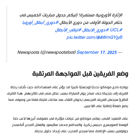
الإثارة الأوروبية مستمرة! إليكم جدول مباريات الخميس في
ختام الجولة الأولى من دوري الأبطال.
#دوري_أبطال_أوروبا
#UCL
#دوري_الابطال
#ليالي_الأبطال
pic.twitter.com/i84WmGYjyB
September 17, 2025
— Newspoots (@newspootsfoot)
وضع الفريقين قبل المواجهة المرتقبة
يواجه نادي موناكو تحديًا لوجستيًا كبيرًا قد يؤثر على استعداداته، حيث تأجلت رحلة
الفريق إلى بلجيكا حتى صباح يوم المباراة بسبب عطل فني في طائرتهم. هذا الظرف
الطارئ سيجعل الفريق الفرنسي يخوض اللقاء بعد ساعات قليلة فقط من وصوله، مما
يضع ضغطًا إضافيًا على اللاعبين.
على الصعيد الفني، يعاني موناكو من غيابات مؤثرة في صفوفه، أبرزها لاعب خط
الوسط السويسري دينيس زكريا، والمدافع محمد ساليسو، والعقل المدبر ألكسندر
جولوفين بسبب الإصابة، مما سيجبر المدرب على إيجاد حلول بديلة.