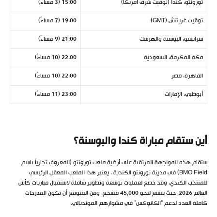
تورونتو، كندا (توقيت شرق أمريكا)
15:00 (3 مساءً)
توقيت غرينتش (GMT)
19:00 (7 مساءً)
سراييفو، البوسنة والهرسك
21:00 (9 مساءً)
مكة المكرمة، السعودية
22:00 (10 مساءً)
القاهرة، مصر
22:00 (10 مساءً)
أبوظبي، الإمارات
23:00 (11 مساءً)
أين ستقام مباراة كندا والبوسنة؟
ستقام هذه المواجهة المرتقبة على أرضية ملعب تورونتو (المعروف تجارياً باسم
BMO Field) في مدينة تورونتو الكندية . يعتبر هذا الملعب المعقل الرئيسي
للمنتخب الكندي، وقد خضع لعمليات توسعة وتطوير شاملة لاستقبال مباريات كأس
العالم 2026، حيث يتسع لنحو 45,000 مشجع، ومن المتوقع أن تكون المدرجات
كاملة العدد لدعم “الكانوكس” في مشوارهم المونديالي.