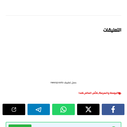
التعليقات
حمل تطبيق newspoots
البوسنة والهرسك
,
كأس العالم
,
كندا