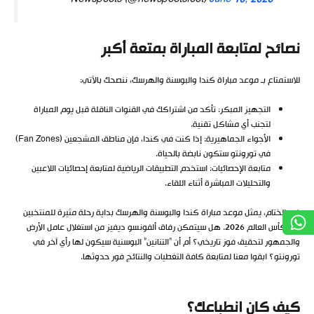
نصائح لمتابعة المباراة بمتعة أكبر
للاستمتاع بـ موعد مباراة كندا والبوسنة والهرسك، ننصحك بالآتي:
التجهيز المبكر: تأكد من اشتراكك في القنوات الناقلة قبل يوم المباراة
لتجنب أي مشاكل تقنية.
الأجواء الجماهيرية: إذا كنت في كندا، فإن مناطق المشجعين (Fan Zones)
في تورونتو ستكون نابضة بالحياة.
متابعة الإحصائيات: استخدم التطبيقات الرياضية لمتابعة إحصائيات اللاعبين
والتحليلات المباشرة أثناء اللقاء.
في الختام، يمثل موعد مباراة كندا والبوسنة والهرسك بداية رحلة مثيرة للمنتخبين
في كأس العالم 2026. هل سيتمكن رفاق ألفونسو ديفيز من استغلال عامل الأرض
والجمهور لتحقيق فوز تاريخي؟ أم أن “التنانين” البوسنية سيكون لها رأي آخر في
تورونتو؟ ابقوا معنا لمتابعة كافة التغطيات والنتائج فور حدوثها.
كيف كان انطباعك؟