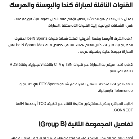
القنوات الناقلة لمباراة كندا والبوسنة والهرسك
بما أن كأس العالم هو الحدث الرياضي الأهم عالمياً، فإن حقوق البث موزعة على
كبرى الشبكات الرياضية. إليك القنوات التي ستنقل المباراة:
1.في الشرق الأوسط وشمال أفريقيا: تمتلك شبكة قنوات beIN Sports الحقوق
الحصرية لبث مباريات كأس العالم 2026. سيتم تخصيص قناة beIN Sports Max لنقل
المباراة بجودة عالية وبتعليق عربي .
2.في كندا: سيتم بث المباراة عبر قنوات TSN و CTV باللغة الإنجليزية، وقناة RDS
باللغة الفرنسية.
3.في الولايات المتحدة: ستنقل المباراة عبر شبكة FOX Sports بالإنجليزية و
Telemundo بالإسبانية.
4.البث المباشر: يمكن للمشتركين متابعة اللقاء عبر تطبيق TOD أو خدمة beIN
CONNECT.
تفاصيل المجموعة الثانية (Group B)
أوقعت القرعة المنتخب الكندي في مجموعة متوازنة تتيح له فرصة المنافسة على