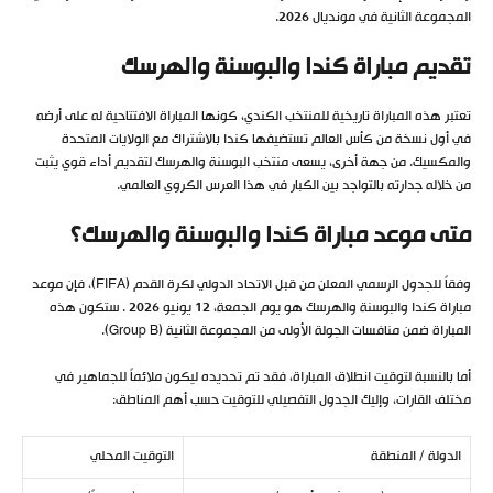
المجموعة الثانية في مونديال 2026.
تقديم مباراة كندا والبوسنة والهرسك
تعتبر هذه المباراة تاريخية للمنتخب الكندي، كونها المباراة الافتتاحية له على أرضه
في أول نسخة من كأس العالم تستضيفها كندا بالاشتراك مع الولايات المتحدة
والمكسيك. من جهة أخرى، يسعى منتخب البوسنة والهرسك لتقديم أداء قوي يثبت
من خلاله جدارته بالتواجد بين الكبار في هذا العرس الكروي العالمي.
متى موعد مباراة كندا والبوسنة والهرسك؟
وفقاً للجدول الرسمي المعلن من قبل الاتحاد الدولي لكرة القدم (FIFA)، فإن موعد
مباراة كندا والبوسنة والهرسك هو يوم الجمعة، 12 يونيو 2026 . ستكون هذه
المباراة ضمن منافسات الجولة الأولى من المجموعة الثانية (Group B).
أما بالنسبة لتوقيت انطلاق المباراة، فقد تم تحديده ليكون ملائماً للجماهير في
مختلف القارات، وإليك الجدول التفصيلي للتوقيت حسب أهم المناطق:
الدولة / المنطقة
التوقيت المحلي