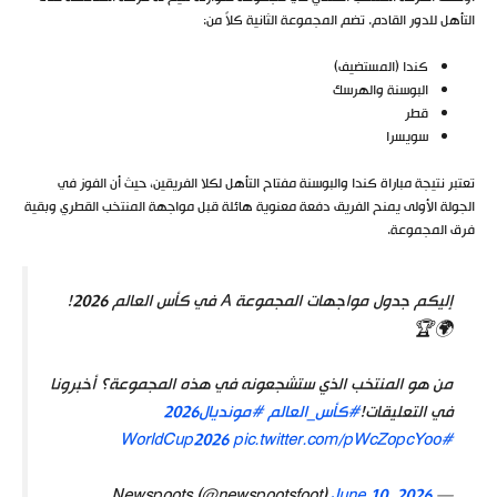
التأهل للدور القادم. تضم المجموعة الثانية كلاً من:
كندا (المستضيف)
البوسنة والهرسك
قطر
سويسرا
تعتبر نتيجة مباراة كندا والبوسنة مفتاح التأهل لكلا الفريقين، حيث أن الفوز في
الجولة الأولى يمنح الفريق دفعة معنوية هائلة قبل مواجهة المنتخب القطري وبقية
فرق المجموعة.
إليكم جدول مواجهات المجموعة A في كأس العالم 2026!
🌍🏆
من هو المنتخب الذي ستشجعونه في هذه المجموعة؟ أخبرونا
في التعليقات!
#كأس_العالم
#مونديال2026
pic.twitter.com/pWcZopcYoo
#WorldCup2026
June 10, 2026
— Newspoots (@newspootsfoot)