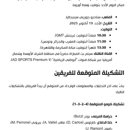
مبكر اليوم الأحد بتوقيت وسط أوروبا.
الملعب:
ستاديو جوزيبي سينيجاليا.
التاريخ:
الأحد، 19 أكتوبر 2025.
التوقيت:
10:30
صباحاً (بتوقيت غرينتش GMT).
11:30
صباحاً (بتوقيت المغرب والجزائر وتونس).
13:30
ظهراً (بتوقيت مكة المكرمة والقاهرة).
القناة الناقلة:
سيتم بث المباراة حصرياً في منطقة الشرق الأوسط وشمال
أفريقيا عبر شبكة قنوات “أبوظبي الرياضية” (AD SPORTS Premium 1).
التشكيلة المتوقعة للفريقين
بناءً على آخر التحليلات والمعلومات الواردة، من المتوقع أن يبدأ الفريقان بالتشكيلات
التالية:
تشكيلة كومو المتوقعة (4-2-3-1):
حراسة المرمى:
بوتز (Butz)
خط الدفاع:
كارلوس (D. Carlos)، فالي (A. Valle)، بيروني (M. Perrone)،
رامون (J. Ramón)