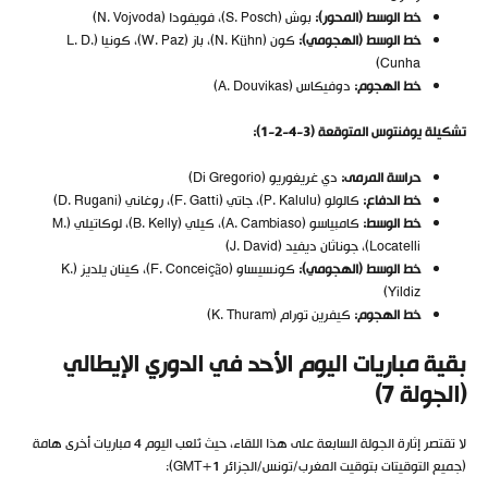
خط الوسط (المحور):
بوش (S. Posch)، فويفودا (N. Vojvoda)
خط الوسط (الهجومي):
كون (N. Kühn)، باز (W. Paz)، كونيا (L. D.
Cunha)
خط الهجوم:
دوفيكاس (A. Douvikas)
تشكيلة يوفنتوس المتوقعة (3-4-2-1):
حراسة المرمى:
دي غريغوريو (Di Gregorio)
خط الدفاع:
كالولو (P. Kalulu)، جاتي (F. Gatti)، روغاني (D. Rugani)
خط الوسط:
كامبياسو (A. Cambiaso)، كيلي (B. Kelly)، لوكاتيلي (M.
Locatelli)، جوناثان ديفيد (J. David)
خط الوسط (الهجومي):
كونسيساو (F. Conceição)، كينان يلديز (K.
Yildiz)
خط الهجوم:
كيفرين تورام (K. Thuram)
بقية مباريات اليوم الأحد في الدوري الإيطالي
(الجولة 7)
لا تقتصر إثارة الجولة السابعة على هذا اللقاء، حيث تُلعب اليوم 4 مباريات أخرى هامة
(جميع التوقيتات بتوقيت المغرب/تونس/الجزائر GMT+1):