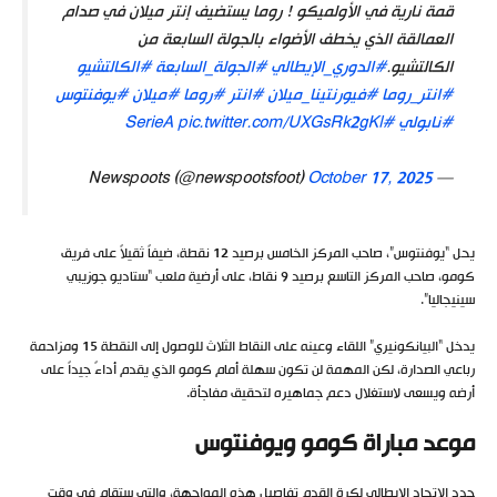
قمة نارية في الأولميكو ! روما يستضيف إنتر ميلان في صدام
العمالقة الذي يخطف الأضواء بالجولة السابعة من
الكالتشيو.
#الدوري_الإيطالي
#الجولة_السابعة
#الكالتشيو
#انتر_روما
#فيورنتينا_ميلان
#انتر
#روما
#ميلان
#يوفنتوس
#نابولي
#SerieA
pic.twitter.com/UXGsRk2gKl
October 17, 2025
— Newspoots (@newspootsfoot)
يحل “يوفنتوس”، صاحب المركز الخامس برصيد 12 نقطة، ضيفاً ثقيلاً على فريق
كومو، صاحب المركز التاسع برصيد 9 نقاط، على أرضية ملعب “ستاديو جوزيبي
سينيجاليا”.
يدخل “البيانكونيري” اللقاء وعينه على النقاط الثلاث للوصول إلى النقطة 15 ومزاحمة
رباعي الصدارة، لكن المهمة لن تكون سهلة أمام كومو الذي يقدم أداءً جيداً على
أرضه ويسعى لاستغلال دعم جماهيره لتحقيق مفاجأة.
موعد مباراة كومو ويوفنتوس
حدد الاتحاد الإيطالي لكرة القدم تفاصيل هذه المواجهة، والتي ستقام في وقت