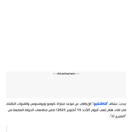
---Advertisement---
يبحث عشاق “
الكالتشيو
” الإيطالي عن موعد مباراة كومو ويوفنتوس والقنوات الناقلة،
في لقاء هام يُلعب اليوم (الأحد 19 أكتوبر 2025) ضمن منافسات الجولة السابعة من
“السيري آه”.