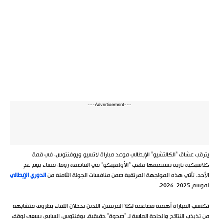
---Advertisement---
يترقب عشاق “الكالتشيو” الإيطالي موعد مباراة لاتسيو ويوفنتوس، في قمة
كلاسيكية نارية يستضيفها ملعب “الأولمبيكو” في العاصمة روما، مساء يوم غدٍ
الأحد. تأتي هذه المواجهة المرتقبة ضمن منافسات الجولة الثامنة من
الدوري الإيطالي
لموسم 2025-2026.
تكتسب المباراة أهمية مضاعفة لكلا الفريقين، اللذين يدخلان اللقاء بظروف متشابهة
من تذبذب النتائج والحاجة الماسة لـ “صحوة” حقيقية. يوفنتوس، السابع، يسعى لوقف