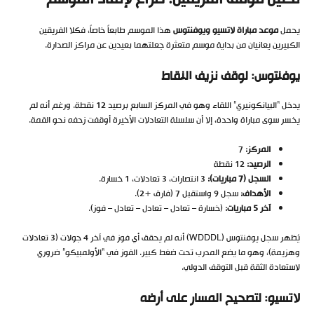
تحليل موقف الفريقين: صراع لإنقاذ الموسم
يحمل
موعد مباراة لاتسيو ويوفنتوس
هذا الموسم طابعاً خاصاً، فكلا الفريقين
الكبيرين يعانيان من بداية موسم متعثرة جعلتهما بعيدين عن مراكز الصدارة.
يوفنتوس: لوقف نزيف النقاط
يدخل “البيانكونيري” اللقاء وهو في المركز السابع برصيد 12 نقطة. ورغم أنه لم
يخسر سوى مباراة واحدة، إلا أن سلسلة التعادلات الأخيرة أوقفت زحفه نحو القمة.
المركز:
7
الرصيد:
12 نقطة
السجل (7 مباريات):
3 انتصارات، 3 تعادلات، 1 خسارة.
الأهداف:
سجل 9 واستقبل 7 (فارق +2).
آخر 5 مباريات:
(خسارة – تعادل – تعادل – تعادل – فوز).
يُظهر سجل يوفنتوس (WDDDL) أنه لم يحقق أي فوز في آخر 4 جولات (3 تعادلات
وهزيمة)، وهو ما يضع المدرب تحت ضغط كبير. الفوز في “الأولمبيكو” ضروري
لاستعادة الثقة قبل التوقف الدولي.
لاتسيو: لتصحيح المسار على أرضه