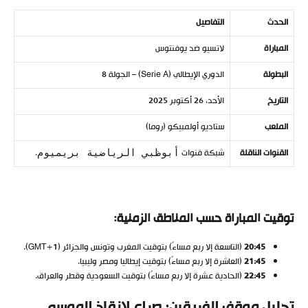
الحدث
التفاصيل
المباراة
لاتسيو ضد يوفنتوس
البطولة
الدوري الإيطالي (Serie A) – الجولة 8
التاريخ
الأحد، 26 أكتوبر 2025
الملعب
ستاديو أولمبيكو (روما)
القنوات الناقلة
شبكة قنوات
.
أبوظبي الرياضية بريميوم
توقيت المباراة حسب المناطق الزمنية:
20:45
(التاسعة إلا ربع مساءً) بتوقيت المغرب وتونس والجزائر (GMT+1).
21:45
(العاشرة إلا ربع مساءً) بتوقيت إيطاليا ومصر وليبيا.
22:45
(الحادية عشرة إلا ربع مساءً) بتوقيت السعودية وقطر والعراق.