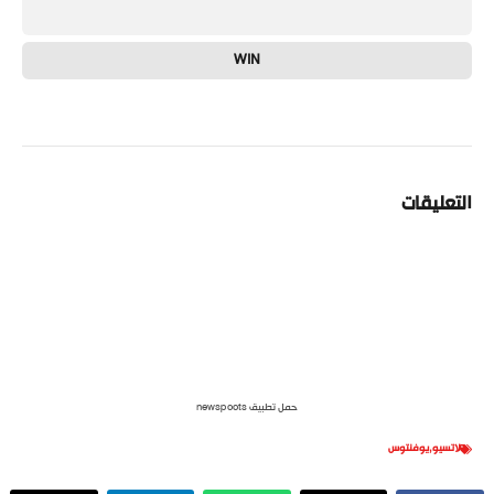
WIN
التعليقات
حمل تطبيق newspoots
لاتسيو
,
يوفنتوس