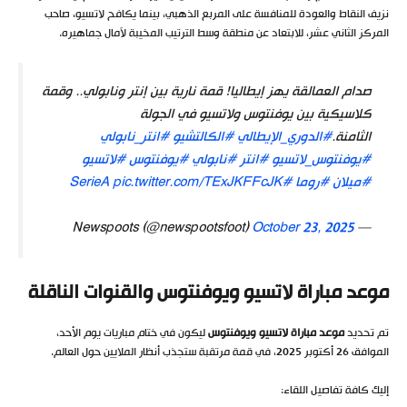
نزيف النقاط والعودة للمنافسة على المربع الذهبي، بينما يكافح لاتسيو، صاحب
المركز الثاني عشر، للابتعاد عن منطقة وسط الترتيب المخيبة لآمال جماهيره.
صدام العمالقة يهز إيطاليا! قمة نارية بين إنتر ونابولي.. وقمة
كلاسيكية بين يوفنتوس ولاتسيو في الجولة
الثامنة.
#الدوري_الإيطالي
#الكالتشيو
#انتر_نابولي
#يوفنتوس_لاتسيو
#انتر
#نابولي
#يوفنتوس
#لاتسيو
#ميلان
#روما
#SerieA
pic.twitter.com/TExJKFFcJK
October 23, 2025
— Newspoots (@newspootsfoot)
موعد مباراة لاتسيو ويوفنتوس والقنوات الناقلة
تم تحديد
موعد مباراة لاتسيو ويوفنتوس
ليكون في ختام مباريات يوم الأحد،
الموافق 26 أكتوبر 2025، في قمة مرتقبة ستجذب أنظار الملايين حول العالم.
إليك كافة تفاصيل اللقاء: