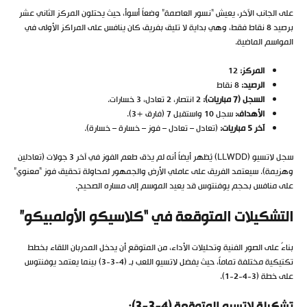
على الجانب الآخر، يعيش “نسور العاصمة” وضعاً أسوأ، حيث يحتلون المركز الثاني عشر
برصيد 8 نقاط فقط، وهي بداية لا تليق بفريق كان ينافس على المراكز الأولى في
المواسم الماضية.
المركز:
12
الرصيد:
8 نقاط
السجل (7 مباريات):
2 انتصار، 2 تعادل، 3 خسارات.
الأهداف:
سجل 10 واستقبل 7 (فارق +3).
آخر 5 مباريات:
(تعادل – تعادل – فوز – خسارة – خسارة).
سجل لاتسيو (LLWDD) يُظهر أيضاً أنه لم يذق طعم الفوز في آخر 3 جولات (تعادلين
وهزيمة). سيعتمد الفريق على عاملي الأرض والجمهور لمحاولة تحقيق فوز “معنوي”
على منافس بحجم يوفنتوس قد يعيد الموسم إلى مساره الصحيح.
التشكيلات المتوقعة في “كلاسيكو الأولمبيكو”
بناءً على الصور الفنية وتحليلات الأداء، من المتوقع أن يدخل المدربان اللقاء بخطط
تكتيكية مختلفة تماماً، حيث يفضل لاتسيو اللعب بـ (4-3-3) بينما يعتمد يوفنتوس
على خطة (3-4-2-1).