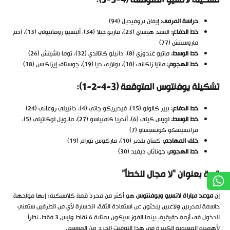
تشكيلة لاتسيو المتوقعة (4-3-3):
حراسة المرمى:
إيفان بروفيديل (94)
خط الدفاع:
السيد هيساي (23)، ماريو جيلا (34)، أليسيو رومانيولي (13)، آدم
ماروسيتش (77)
خط الوسط:
ماتيو غندوزي (8)، دانيلو كاتالدي (32)، توما باشيتش (26)
خط الهجوم:
ماتيا زاكاني (10)، بولايي ديا (19)، جوستاف إيزاكسن (18)
تشكيلة يوفنتوس المتوقعة (3-4-2-1):
خط الدفاع:
بيير كالولو (15)، فيديريكو جاتي (4)، دانييلي روغاني (24)
خط الوسط:
لويس كيلي (6)، أندريا كامبياسو (27)، مانويل لوكاتيلي (5)،
فرانسيسكو كونسيساو (7)
خلف المهاجم:
كينان يلديز (10)، ماركوس تورام (19)
خط الهجوم:
جوناثان ديفيد (30)
قمة بعنوان “لا مجال للخطأ”
إن
موعد مباراة لاتسيو ويوفنتوس
هو أكثر من مجرد قمة كلاسيكية؛ إنها مواجهة
حاسمة لمدربين ولاعبين يبحثون عن استعادة الثقة. الخسارة لأي من الطرفين ستعني
الدخول في أزمة حقيقية، بينما الفوز سيكون بمثابة 6 نقاط وليس 3 فقط، نظراً
لأهميته المعنوية الكبيرة في هذا التوقيت الحرج من الموسم.