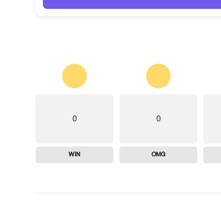
0
0
WIN
OMG