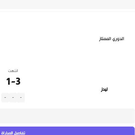
الدوري الممتاز
انتهت
1
-
3
ليدز
-
-
-
تفاصيل المباراة