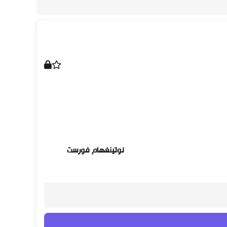
نوتينغهام فورست