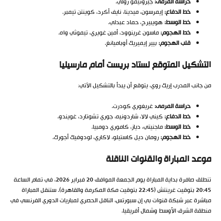
حراسة المرمى:
جيرونيمو رولي.
خط الدفاع:
إيمرسون، ميدينا، نايف أكرد، كوينتن تيمبر.
خط الوسط:
هويبيرج، حماد عبدلي.
خط الهجوم:
ماسون غرينوود، أمين غويري، تيموثي واه.
قلب الهجوم:
بيير إيميريك أوباميانغ.
التشكيل المتوقع لستاد بريست أمام مارسيليا
من جانب المدرب إريك روي، يتوقع أن يبدأ بالتشكيل الآتي:
حراسة المرمى:
غريغوري كودرت.
خط الدفاع:
كيني لالا، شاردونيه، جوري تشوتارد، غويندو.
خط الوسط:
ماجنيتي، دياز، كاموري دومبيا.
خط الهجوم:
رومان ديل كاستيلو، لاكاري، لودوفيك أجورك.
موعد المباراة والقنوات الناقلة
تنطلق صافرة بداية المباراة يوم الجمعة الموافق 20 فبراير 2026، في تمام الساعة
20:45 بتوقيت غرينتش (22:45 بتوقيت مكة المكرمة والقاهرة). ستنقل المباراة
مباشرة عبر شبكة قنوات بي إن سبورتس، الناقل الحصري لمباريات الدوري الفرنسي في
منطقة الشرق الأوسط وشمال أفريقيا.