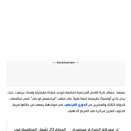
---Advertisement---
يستعد عشاق كرة القدم الفرنسية لمتابعة موعد مباراة مارسيليا وستاد بريست، حيث
يحل نادي أولمبيك مارسيليا ضيفاً ثقيلاً على ملعب “فرانسيس لو بلي” ضمن منافسات
الجولة الثالثة والعشرين من
الدوري الفرنسي
، في مواجهة يسعى من خلالها فريق
الجنوب لتعزيز مركزه في المربع الذهبي.
⚔️ معركة الصدارة مستمرة … الجولة 23 تشعل المنافسة في