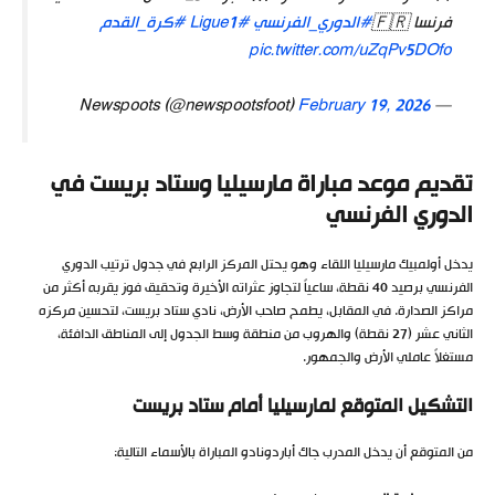
فرنسا 🇫🇷
#الدوري_الفرنسي
#Ligue1
#كرة_القدم
pic.twitter.com/uZqPv5DOfo
February 19, 2026
— Newspoots (@newspootsfoot)
تقديم موعد مباراة مارسيليا وستاد بريست في
الدوري الفرنسي
يدخل أولمبيك مارسيليا اللقاء وهو يحتل المركز الرابع في جدول ترتيب الدوري
الفرنسي برصيد 40 نقطة، ساعياً لتجاوز عثراته الأخيرة وتحقيق فوز يقربه أكثر من
مراكز الصدارة. في المقابل، يطمح صاحب الأرض، نادي ستاد بريست، لتحسين مركزه
الثاني عشر (27 نقطة) والهروب من منطقة وسط الجدول إلى المناطق الدافئة،
مستغلاً عاملي الأرض والجمهور.
التشكيل المتوقع لمارسيليا أمام ستاد بريست
من المتوقع أن يدخل المدرب جاك أباردونادو المباراة بالأسماء التالية: