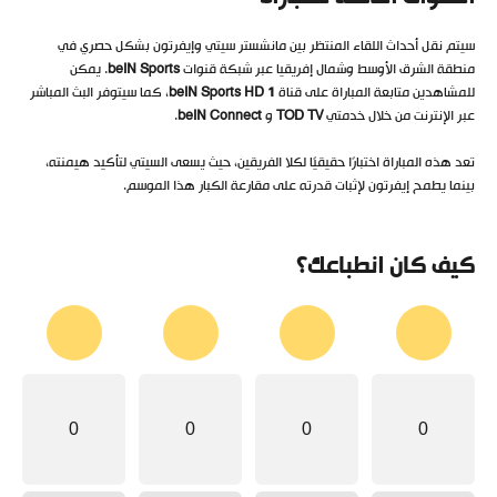
سيتم نقل أحداث اللقاء المنتظر بين مانشستر سيتي وإيفرتون بشكل حصري في
منطقة الشرق الأوسط وشمال إفريقيا عبر شبكة قنوات
beIN Sports
. يمكن
للمشاهدين متابعة المباراة على قناة
beIN Sports HD 1
، كما سيتوفر البث المباشر
عبر الإنترنت من خلال خدمتي
TOD TV
و
beIN Connect
.
تعد هذه المباراة اختبارًا حقيقيًا لكلا الفريقين، حيث يسعى السيتي لتأكيد هيمنته،
بينما يطمح إيفرتون لإثبات قدرته على مقارعة الكبار هذا الموسم.
كيف كان انطباعك؟
0
0
0
0