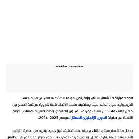
---Advertisement---
موعد مباراة مانشستر سيتي وإيفرتون
هو ما يبحث عنه الملايين من متابعي
البريميرليج حول العالم، حيث يستضيف ملعب الاتحاد قمة كروية مرتقبة تجمع بين
حامل اللقب مانشستر سيتي وفريق إيفرتون الطموح، وذلك ضمن منافسات الجولة
الثامنة من بطولة
الدوري الإنجليزي الممتاز
لموسم 2025-2026.
يدخل مانشستر سيتي اللقاء وعينه على تحقيق فوز جديد يقربه من صدارة الترتيب
التي يبتعد عنها بفارق ضئيل. ويحتل فريق المدرب بيب جوارديولا حاليًا المركز الخامس