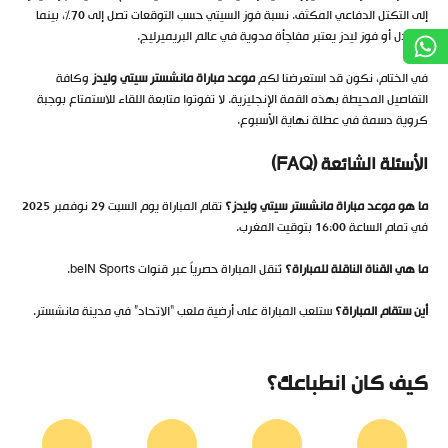
إلى التكتل الدفاعي المكثف. نسبة فوز السيتي حسب التوقعات تصل إلى 70%، بينما
التعادل أو فوز ليدز يعتبر مفاجأة مدوية في عالم البريميرليج.
في الختام، نكون قد استعرضنا لكم
موعد مباراة مانشستر سيتي وليدز
وكافة
التفاصيل المحيطة بهذه القمة الإنجليزية. لا تفوتوا متابعة اللقاء للاستمتاع بوجبة
كروية دسمة في عطلة نهاية الأسبوع.
الأسئلة الشائعة (FAQ)
ما هو موعد مباراة مانشستر سيتي وليدز؟
تقام المباراة يوم السبت 29 نوفمبر 2025
في تمام الساعة 16:00 بتوقيت المغرب.
ما هي القناة الناقلة للمباراة؟
تُنقل المباراة حصرياً عبر قنوات beIN Sports.
أين ستقام المباراة؟
ستلعب المباراة على أرضية ملعب “الاتحاد” في مدينة مانشستر.
كيف كان انطباعك؟