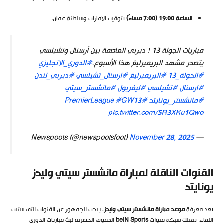
الساعة 19:00 (7:00 مساءً)
بتوقيت الإمارات وسلطنة عمان.
مباريات الجولة 13 ! ديربي العاصمة بين أرسنال وتشيلسي
يتصدر مشهد البريميرليغ هذا الأسبوع.
#الدوري_الانجليزي
#الجولة_13
#البريميرليغ
#ارسنال_تشيلسي
#ديربي_لندن
#ارسنال
#تشيلسي
#ليفربول
#مانشستر_سيتي
#مانشستر_يونايتد
#PremierLeague
#GW13
pic.twitter.com/5R3XKu1Qwo
November 28, 2025
— Newspoots (@newspootsfoot)
القنوات الناقلة لمباراة مانشستر سيتي وليدز
يونايتد
بعد معرفة
موعد مباراة مانشستر سيتي وليدز
، يبحث الجمهور عن القنوات التي ستبث
اللقاء. تمتلك شبكة قنوات
beIN Sports
الحقوق الحصرية لبث مباريات الدوري