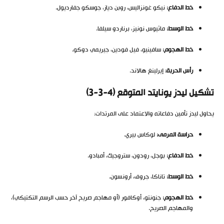
خط الدفاع:
نيكو غونزاليس، روبن دياز، جوسكو جفارديول.
خط الوسط:
ماثيوس نونيز، برناردو سيلفا.
خط الهجوم:
سافينيو، فيل فودين، جيريمي دوكو.
رأس الحربة:
إيرلينغ هالاند.
تشكيل ليدز يونايتد المتوقع (4-3-3)
يحاول ليدز تأمين دفاعاته والاعتماد على المرتدات:
حراسة المرمى:
لوكاس بيري.
خط الدفاع:
بوجل، رودون، ستروجيك، أمبادو.
خط الوسط:
تاناكا، جروف، أرونسون.
خط الهجوم:
جنونتو، أوكافور (أو مهاجم صريح آخر حسب الرسم التكتيكي)،
والمهاجم الصريح.