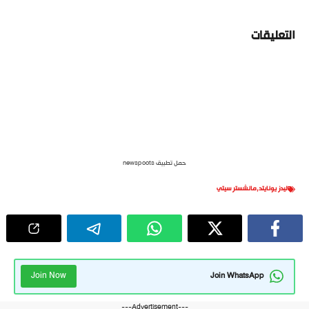
التعليقات
حمل تطبيق newspoots
ليدز يونايتد
,
مانشستر سيتي
Join Now
Join WhatsApp
---Advertisement---