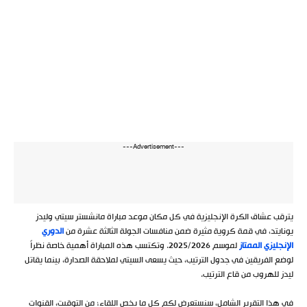
---Advertisement---
يترقب عشاق الكرة الإنجليزية في كل مكان موعد مباراة مانشستر سيتي وليدز
يونايتد، في قمة كروية مثيرة ضمن منافسات الجولة الثالثة عشرة من
الدوري
الإنجليزي الممتاز
لموسم 2025/2026. وتكتسب هذه المباراة أهمية خاصة نظراً
لوضع الفريقين في جدول الترتيب، حيث يسعى السيتي لملاحقة الصدارة، بينما يقاتل
ليدز للهروب من قاع الترتيب.
في هذا التقرير الشامل، سنستعرض لكم كل ما يخص اللقاء؛ من التوقيت، القنوات