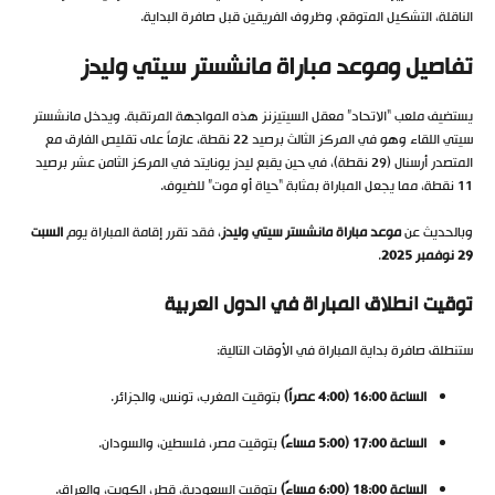
الناقلة، التشكيل المتوقع، وظروف الفريقين قبل صافرة البداية.
تفاصيل وموعد مباراة مانشستر سيتي وليدز
يستضيف ملعب “الاتحاد” معقل السيتيزنز هذه المواجهة المرتقبة. ويدخل مانشستر
سيتي اللقاء وهو في المركز الثالث برصيد 22 نقطة، عازماً على تقليص الفارق مع
المتصدر أرسنال (29 نقطة)، في حين يقبع ليدز يونايتد في المركز الثامن عشر برصيد
11 نقطة، مما يجعل المباراة بمثابة “حياة أو موت” للضيوف.
وبالحديث عن
موعد مباراة مانشستر سيتي وليدز
، فقد تقرر إقامة المباراة يوم
السبت
29 نوفمبر 2025
.
توقيت انطلاق المباراة في الدول العربية
ستنطلق صافرة بداية المباراة في الأوقات التالية:
الساعة 16:00 (4:00 عصراً)
بتوقيت المغرب، تونس، والجزائر.
الساعة 17:00 (5:00 مساءً)
بتوقيت مصر، فلسطين، والسودان.
الساعة 18:00 (6:00 مساءً)
بتوقيت السعودية، قطر، الكويت، والعراق.