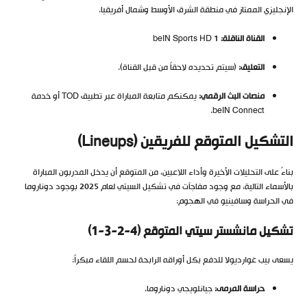
الإنجليزي الممتاز في منطقة الشرق الأوسط وشمال أفريقيا.
القناة الناقلة:
beIN Sports HD 1
التعليق:
(سيتم تحديده لاحقاً من قبل القناة).
منصات البث الرقمي:
يمكنكم متابعة المباراة عبر تطبيق TOD أو خدمة
beIN Connect.
التشكيل المتوقع للفريقين (Lineups)
بناءً على التحليلات الأخيرة وأداء اللاعبين، من المتوقع أن يدخل المدربون المباراة
بالأسماء التالية، مع وجود مفاجآت في تشكيل السيتي لعام 2025 بوجود دوناروما
في الحراسة وسافينيو في الهجوم:
تشكيل مانشستر سيتي المتوقع (4-2-3-1)
يسعى بيب غوارديولا للدفع بكل أوراقه الرابحة لحسم اللقاء مبكراً:
حراسة المرمى:
جيانلويجي دوناروما.