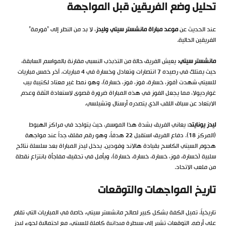
تحليل وضع الفريقين قبل المواجهة
عند الحديث عن
موعد مباراة مانشستر سيتي وليدز
، لا بد من النظر إلى “فورمة”
الفريقين الحالية.
مانشستر سيتي:
يعيش الفريق حالة من التذبذب النسبي مقارنة بالمواسم السابقة،
حيث يمتلك في رصيده 7 انتصارات وتعادل وخسارة في 4 مباريات. آخر خمس مباريات
للسيتي شهدت (فوز، خسارة، فوز، فوز، خسارة)، وهو نمط غير معتاد لكتيبة بيب
غوارديولا، مما يجعل الفوز في هذه المباراة ضرورة قصوى لاستعادة الثقة وعدم
الابتعاد عن سباق اللقب الذي يتصدره أرسنال وتشيلسي.
ليدز يونايتد:
يعاني الفريق بشدة هذا الموسم، حيث يتواجد في مراكز الهبوط
(المركز 18). دفاع الفريق استقبل 22 هدفاً، وهو رقم مقلق جداً عند مواجهة
هجوم السيتي الكاسح بقيادة هالاند وفودين. يدخل ليدز المباراة بعد سلسلة نتائج
سلبية (خسارة، فوز، خسارة، خسارة، خسارة)، ويأمل في تحقيق مفاجأة بانتزاع نقطة
من ملعب الاتحاد.
تاريخ المواجهات والتوقعات
تاريخياً، تميل الكفة بشكل كبير لصالح مانشستر سيتي، خاصة في المباريات التي تقام
على أرضه. التوقعات تشير إلى سيطرة ميدانية كاملة للسيتي، مع احتمالية لجوء ليدز