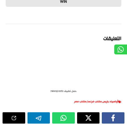
WIN
التعليقات
حمل تطبيق newspoots
أولمبياد باريس
,
منتخب فرنسا
,
منتخب مصر