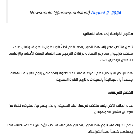
August 2, 2024
— Newspoots (@newspootsfoot)
مشوار الفراعنة إلى نصف النهائي
:
تأهل منتخب مصر إلى هذا الدور بعدما قدم أداءً قوياً طوال البطولة، وتغلب على
منتخب باراجواي في ربع النهائي بركلات الترجيح بعد انتهاء الوقت الأصلي والإضافي
بالتعادل الإيجابي 1-1.
هذا الإنجاز التاريخي يضع الفراعنة على بعد خطوة واحدة من بلوغ المباراة النهائية
وحصد أول ميدالية أولمبية في تاريخ الكرة المصرية.
الخصم الفرنسي
:
على الجانب الآخر، يقف منتخب فرنسا، البلد المضيف، والذي يضم بين صفوفه نخبة من
اللاعبين الشبان الموهوبين.
نجح الديوك في بلوغ هذا الدور بعد فوزهم على منتخب الأرجنتين بهدف نظيف، مما
يجعلهم خصماً صعباً للفراعنة.