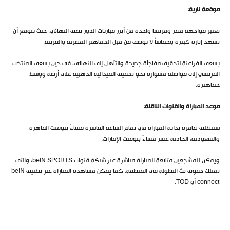
موقعة نارية
:
تعتبر مواجهة مصر وفرنسا واحدة من أبرز مباريات الدور نصف النهائي، حيث يتوقع أن
تشهد إثارة كبيرة وحماساً لا يوصف من قبل الجماهير المصرية والعربية.
يسعى الفراعنة لتحقيق مفاجأة جديدة والتأهل إلى النهائي، في حين يسعى المنتخب
الفرنسي إلى مواصلة مشواره نحو تحقيق الميدالية الذهبية على أرضه ووسط
جماهيره.
موعد المباراة والقنوات الناقلة
:
ستنطلق صافرة بداية المباراة في تمام الساعة العاشرة مساءً بتوقيت القاهرة
والسعودية، الحادية عشر مساءً بتوقيت الإمارات.
ويمكن للمشجعين متابعة المباراة مباشرة عبر شبكة قنوات beIN SPORTS، والتي
تمتلك حقوق بث البطولة في المنطقة. كما يمكن مشاهدة المباراة عبر تطبيق beIN
connect أو TOD.