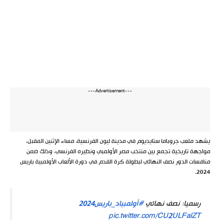
---Advertisement---
يشهد ملعب جروباما ستايديوم في مدينة ليون الفرنسية، مساء الإثنين المقبل،
مواجهة تاريخية تجمع بين منتخب مصر الأولمبي ونظيره الفرنسي، وذلك ضمن
منافسات الدور نصف النهائي لبطولة كرة القدم في دورة الألعاب الأولمبية باريس
2024.
رسميا: نصف نهائي
#أولمبياد_باريس2024
pic.twitter.com/CU2ULFalZT