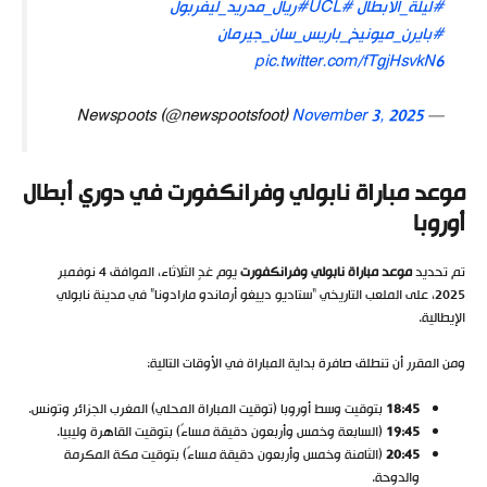
#ليلة_الأبطال
#UCL
#ريال_مدريد_ليفربول
#بايرن_ميونيخ_باريس_سان_جيرمان
pic.twitter.com/fTgjHsvkN6
November 3, 2025
— Newspoots (@newspootsfoot)
موعد مباراة نابولي وفرانكفورت في دوري أبطال
أوروبا
تم تحديد
موعد مباراة نابولي وفرانكفورت
يوم غدٍ الثلاثاء، الموافق 4 نوفمبر
2025، على الملعب التاريخي “ستاديو دييغو أرماندو مارادونا” في مدينة نابولي
الإيطالية.
ومن المقرر أن تنطلق صافرة بداية المباراة في الأوقات التالية:
18:45
بتوقيت وسط أوروبا (توقيت المباراة المحلي) المغرب الجزائر وتونس.
19:45
(السابعة وخمس وأربعون دقيقة مساءً) بتوقيت القاهرة وليبيا.
20:45
(الثامنة وخمس وأربعون دقيقة مساءً) بتوقيت مكة المكرمة
والدوحة.