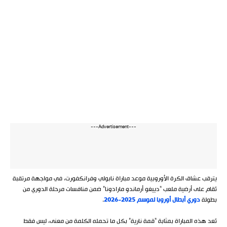
---Advertisement---
يترقب عشاق الكرة الأوروبية موعد مباراة نابولي وفرانكفورت، في مواجهة مرتقبة
تُقام على أرضية ملعب “دييغو أرماندو مارادونا” ضمن منافسات مرحلة الدوري من
بطولة
دوري أبطال أوروبا لموسم 2025-2026
.
تُعد هذه المباراة بمثابة “قمة نارية” بكل ما تحمله الكلمة من معنى، ليس فقط