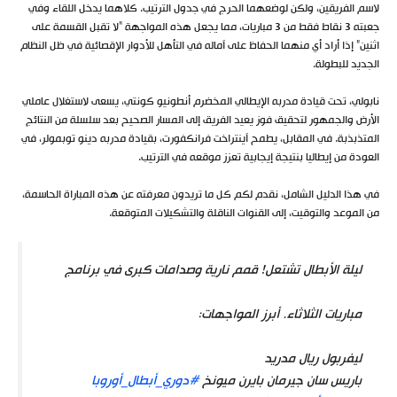
لاسم الفريقين، ولكن لوضعهما الحرج في جدول الترتيب. كلاهما يدخل اللقاء وفي
جعبته 3 نقاط فقط من 3 مباريات، مما يجعل هذه المواجهة “لا تقبل القسمة على
اثنين” إذا أراد أي منهما الحفاظ على آماله في التأهل للأدوار الإقصائية في ظل النظام
الجديد للبطولة.
نابولي، تحت قيادة مدربه الإيطالي المخضرم أنطونيو كونتي، يسعى لاستغلال عاملي
الأرض والجمهور لتحقيق فوز يعيد الفريق إلى المسار الصحيح بعد سلسلة من النتائج
المتذبذبة. في المقابل، يطمح آينتراخت فرانكفورت، بقيادة مدربه دينو توبمولر، في
العودة من إيطاليا بنتيجة إيجابية تعزز موقعه في الترتيب.
في هذا الدليل الشامل، نقدم لكم كل ما تريدون معرفته عن هذه المباراة الحاسمة،
من الموعد والتوقيت، إلى القنوات الناقلة والتشكيلات المتوقعة.
ليلة الأبطال تشتعل! قمم نارية وصدامات كبرى في برنامج
مباريات الثلاثاء. أبرز المواجهات:
ليفربول ريال مدريد
باريس سان جيرمان بايرن ميونخ
#دوري_أبطال_أوروبا