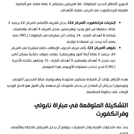
الدوري (النظام الجديد للبطولة). كلا الفريقين يمتلكان 3 نقاط فقط، مع أفضلية
طفيفة لفرانكفورت في الترتيب بفارق الأهداف.
آينتراخت فرانكفورت (المركز 22):
يحتل الفريق الألماني المركز 22 برصيد 3
نقاط، جمعها من فوز وحيد وهزيمتين. سجل الفريق 4 أهداف واستقبلت
شباكه 8 أهداف (فارق -4). وكانت آخر مبارياته في البطولة (WLL)، مما
يعني أنه يبحث عن استعادة توازنه.
نابولي (المركز 23):
يأتي فريق الجنوب الإيطالي خلفه مباشرة في المركز
23، برصيد 3 نقاط أيضاً (فوز وهزيمتان). يعاني نابولي دفاعياً بشكل أكبر،
حيث سجل 4 أهداف واستقبل 9 أهداف (فارق -5). وتظهر نتائجه الأخيرة
(LWL) مدى تذبذب مستواه الأوروبي هذا الموسم.
هذه الأرقام تؤكد أن المباراة ستكون مفتوحة وهجومية، فكلا المدربين (كونتي
وتوبمولر) يدركان أن التعادل لن يخدم طموحات أي منهما، وأن الفوز هو الخيار الوحيد
للإبقاء على حظوظ المنافسة.
التشكيلة المتوقعة في مباراة نابولي
وفرانكفورت
بناءً على التحليلات الفنية وآخر المباريات، يتوقع أن يدخل الفريقان بالخطط والأسماء
التالية: