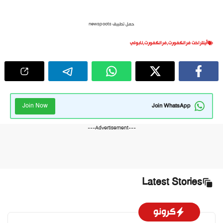
حمل تطبيق newspoots
أينتراخت فرانكفورت
,
فرانكفورت
,
نابولي
Join Now
Join WhatsApp
---Advertisement---
Latest Stories
كرونو