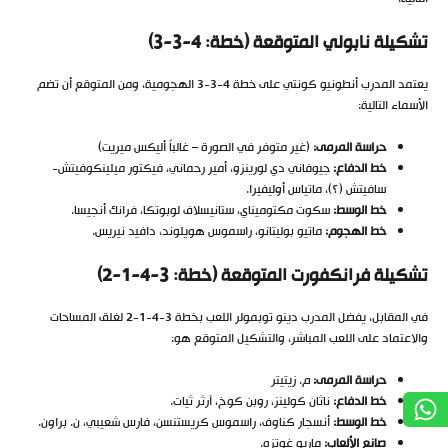
تشكيلة نابولي المتوقعة (خطة: 4-3-3)
يعتمد المدرب أنطونيو كونتي على خطة 4-3-3 الهجومية، ومن المتوقع أن تضم
الأسماء التالية:
حراسة المرمى:
(غير متوفر في الصورة – غالباً أليكس ميريت)
خط الدفاع:
جيوفاني دي لورينزو، أمير رحماني، فيكتور ميلينكوفيتش-
سافيتش (؟)، ماتياس أوليفيرا.
خط الوسط:
سكوت مكتوميناي، ستانيسلاف لوبوتكا، فرانك أنجيسا.
خط الهجوم:
ماتيو بوليتانو، راسموس هويلوند، دافيد نيريس.
تشكيلة فرانكفورت المتوقعة (خطة: 3-4-1-2)
في المقابل، يفضل المدرب دينو توبمولر اللعب بخطة 3-4-1-2 لغلق المساحات
والاعتماد على اللعب المباشر، والتشكيل المتوقع هو:
حراسة المرمى:
م. زيتيتر
خط الدفاع:
ناثان كولينز، روبن كوخ، آرثر ثيات.
خط الوسط:
أنسجار كناوف، راسموس كريستنسن، فارس شعيبي، ن. براون.
صانع الألعاب:
ماريو غوتزه.