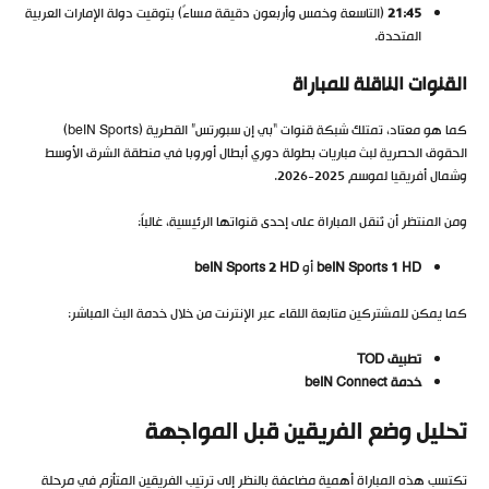
21:45
(التاسعة وخمس وأربعون دقيقة مساءً) بتوقيت دولة الإمارات العربية
المتحدة.
القنوات الناقلة للمباراة
كما هو معتاد، تمتلك شبكة قنوات “بي إن سبورتس” القطرية (beIN Sports)
الحقوق الحصرية لبث مباريات بطولة دوري أبطال أوروبا في منطقة الشرق الأوسط
وشمال أفريقيا لموسم 2025-2026.
ومن المنتظر أن تُنقل المباراة على إحدى قنواتها الرئيسية، غالباً:
beIN Sports 1 HD
أو
beIN Sports 2 HD
كما يمكن للمشتركين متابعة اللقاء عبر الإنترنت من خلال خدمة البث المباشر:
تطبيق TOD
خدمة beIN Connect
تحليل وضع الفريقين قبل المواجهة
تكتسب هذه المباراة أهمية مضاعفة بالنظر إلى ترتيب الفريقين المتأزم في مرحلة