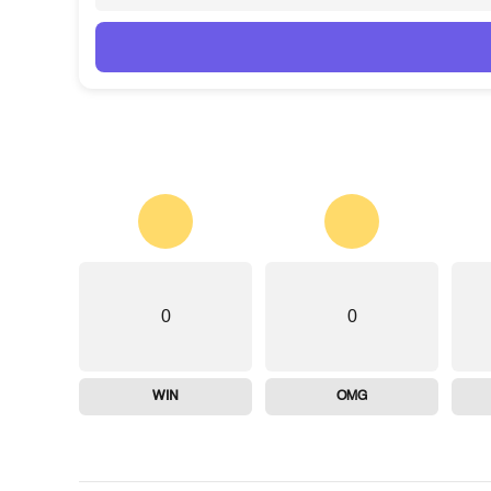
0
0
WIN
OMG