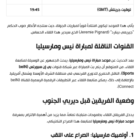
توقيت جرينتش (GMT)
19:45
يأتي هذا الموعد ليكون افتتاحاً قوياً لمباريات الجولة، حيث ستتجه الأنظار صوب الحكم
“جيريمي بينارد” (Jeremie Pignard) الذي سيدير هذا اللقاء الحساس.
القنوات الناقلة لمباراة نيس ومارسيليا
بعد الحديث عن
موعد مباراة نيس ومارسيليا
، يبحث الجمهور عن الوسيلة لمتابعة
اللقاء. من المتوقع أن يتم بث المباراة عبر شبكة قنوات
بي إن سبورتس (beIN
Sports)
، الناقل الحصري للدوري الفرنسي في منطقة الشرق الأوسط وشمال أفريقيا.
بالإضافة إلى ذلك، يمكن متابعة اللقاء عبر التطبيقات الرقمية الرسمية للقناة (beIN
Connect).
وضعية الفريقين قبل ديربي الجنوب
يدخل الفريقان اللقاء بطموحات متباينة تماماً، مما يزيد من أهمية الالتزام بمعرفة
موعد مباراة نيس ومارسيليا
لمتابعة هذا الصراع التكتيكي.
1. أولمبيك مارسيليا: الصراع على اللقب