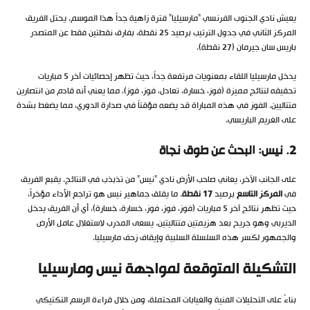
يعيش نادي الجنوب الفرنسي “مارسيليا” فترة زاهية جداً هذا الموسم. يحتل الفريق
المركز الثاني في جدول الترتيب برصيد 25 نقطة، بفارق نقطتين فقط عن المتصدر
باريس سان جيرمان (27 نقطة).
يدخل مارسيليا اللقاء بمعنويات مرتفعة جداً، حيث تظهر إحصائيات آخر 5 مباريات
تحقيقه لنتائج مميزة (فوز، خسارة، تعادل، فوز، فوز)، مما يعني أنه قادم من انتصارين
متتاليين. الفوز في هذه المباراة قد يضعه مؤقتاً في صدارة الدوري، مما يضغط بشدة
على الغريم الباريسي.
2. نيس: البحث عن طوق نجاة
على الجانب الآخر، يعاني صاحب الأرض نادي “نيس” من تذبذب في النتائج. يقبع الفريق
في
المركز التاسع
برصيد
17 نقطة
. ما يقلق جماهير نيس هو تراجع الأداء مؤخراً،
حيث تظهر نتائج آخر 5 مباريات (فوز، فوز، فوز، خسارة، خسارة)، أي أن الفريق يدخل
الديربي وهو جريح بعد هزيمتين متتاليتين. يسعى المدرب لاستغلال عامل الأرض
والجمهور لكسر هذه السلسلة السلبية وإيقاف زحف مارسيليا.
التشكيلة المتوقعة لمواجهة نيس ومارسيليا
بناءً على التحليلات الفنية والغيابات المحتملة، ومن خلال قراءة الرسم التكتيكي