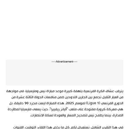
---Advertisement---
يترقب عشاق الكرة الفرنسية بلهفة كبيرة موعد مباراة نيس ومارسيليا، في مواجهة
من العيار الثقيل تجمع بين الجارين اللدودين ضمن منافسات الجولة الثالثة عشرة من
الدوري الفرنسي (Ligue 1) لموسم 2025. هذه المباراة ليست مجرد 90 دقيقة، بل
هي معركة كروية مفتوحة على ملعب “أليانز ريفييرا”، حيث يسعى مارسيليا لمطاردة
الصدارة، بينما يطمح نيس لتصحيح المسار والعودة لسكة الانتصارات.
في هذا التقرير الشامل، نستعرض لكم كل ما يخص هذا اللقاء: التوقيت، القنوات