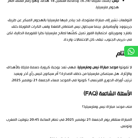
نيس:
يمتلك تقييماً (6.78)، ودفاعه استقبل 18 هدفاً، وهو رقم مقلق أمام
هجوم مارسيليا.
التوقعات تشير إلى مباراة مفتوحة، قد يبادر فيها مارسيليا بالهجوم المبكر عن طريق
جرينوود وأوباميانغ، بينما سيحاول نيس امتصاص الضغط ولعب الكرات الطويلة خلف
بافارد وموريللو. احتمالية الفوز تميل كفّتها لصالح مارسيليا نظراً للفورمة الحالية، لكن
في ديربي الجنوب، تبقى كل الاحتمالات واردة.
الختام
لا تفوتوا
موعد مباراة نيس ومارسيليا
، فهي تعد بوجبة كروية دسمة مليئة بالأهداف
والإثارة. هل سيتمكن مارسيليا من خطف الصدارة؟ أم سيكون لنيس رأي آخر ويعيد
ترتيب أوراق الدوري الفرنسي؟ كونوا في الموعد مساء الجمعة 21 نوفمبر 2025.
الأسئلة الشائعة (FAQ)
متى موعد مباراة نيس ومارسيليا؟
المباراة ستقام يوم الجمعة 21 نوفمبر 2025 في تمام الساعة 20:45 بتوقيت المغرب
وتونس.