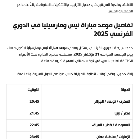
الناقلة، وضعية الفريقين في جدول الترتيب، والتشكيلات المتوقعة بناءً على آخر
المعطيات الفنية.
تفاصيل موعد مباراة نيس ومارسيليا في الدوري
الفرنسي 2025
حددت رابطة الدوري الفرنسي بشكل رسمي
موعد مباراة نيس ومارسيليا
ليكون مساء
يوم الجمعة، الموافق
21 نوفمبر 2025
. ستنطلق صافرة البداية تحت الأضواء
الكاشفة لملعب نيس، في توقيت مثالي لسهرة كروية ممتعة.
إليك جدول يوضح توقيت انطلاق المباراة حسب عواصم الدول العربية والعالمية:
الدولة
التوقيت
المغرب / تونس / الجزائر
20:45
مصر / ليبيا
21:45
السعودية / قطر / العراق
22:45
الإمارات / سلطنة عمان
23:45