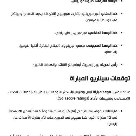
حراسة المرمى:
جيرونيمو رولي.
خط الدفاع:
أمير موريللو، بافارد، هويبيرج (الذي قد يعود للدفاع أو يرتكز
في الوسط)، إيمرسون.
خط الوسط الدفاعي:
فيرميرين، إيغان-رايلي.
خط الوسط الهجومي:
ماسون جرينوود (الجناح الطائر)، أنخيل غوميز،
بايكساو.
رأس الحربة:
بيير إيميريك أوباميانغ (القائد والهداف الخبير).
توقعات سيناريو المباراة
عندما يقترب
موعد مباراة نيس ومارسيليا
، تكثر التوقعات. بالنظر إلى إحصائيات الذكاء
الاصطناعي وتقييمات الأداء (Sofascore ratings):
مارسيليا:
يتفوق بتقييم عام (6.94)، ويمتلك هجوماً كاسحاً سجل 28 هدفاً
في 12 مباراة (أقوى خط هجوم في الدوري حتى الآن بفارق الأهداف عن
باريس).