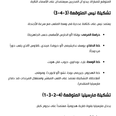
المتوقع للمباراة، يبدو أن المدربين سيعتمدان على الأسماء التالية:
تشكيلة نيس المتوقعة (3-4-3)
يعتمد نيس على كثافة عددية في وسط الملعب مع سرعة الأجنحة:
حراسة المرمى:
بولكا (أو الحارس الأساسي حسب الجاهزية).
خط الدفاع:
يوسف ندايشيمي (أو ديوف)، ميندي، كلاوس (الذي يلعب دوراً
مزدوجاً).
خط الوسط:
بارد، بوداوي، ديوب، فان هوت.
خط الهجوم: جيريمي بوجا، تشو (أو لابورد)، وموفي.
(ملاحظة: التشكيلة تعتمد على اللعب المباشر واستغلال المرتدات ضد دفاع
مارسيليا المتقدم).
تشكيلة مارسيليا المتوقعة (4-2-3-1)
يدخل مارسيليا بقوة ضاربة هجومياً، معتمداً على نجوم كبار: