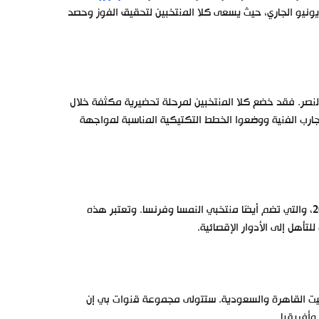
رقب عشاق كرة القدم هذه المباراة المرتقبة المقررة إقامتها يوم الأحد 16 يونيو الجاري، حيث يسعى كلا المنتخبين لتحقيق الفوز وحصد
النصر. فقد خضع كلا المنتخبين لمرحلة تحضيرية مكثفة خلال
لتجارب الفنية ووضعوا الخطط التكتيكية المناسبة لمواجهة
تقع المنتخب الهولندي و نظيره البولندي ضمن المجموعة الرابعة في يورو 2024، والتي تضم أيضًا منتخبي النمسا وفرنسا. وتعتبر هذه
هل إلى الأدوار الإقصائية.
توقيت القاهرة والسعودية. ستتولى مجموعة قنوات بي إن
أفريقيا.