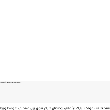
---Advertisement---
عد ملعب فولكسبارك الألماني لاحتضان صراع قوي بين منتخبي هولندا وبولن