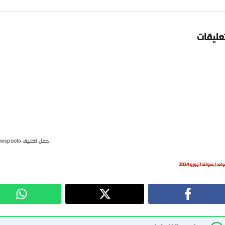
تعليقات
حمل تطبيق newspoots
ولندا
,
هولندا
,
يورو 2024