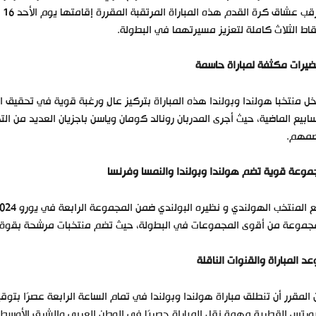
يت
قاط الثلاث كاملة لتعزيز مسيرتهما في البطولة.
يرات مكثفة لمباراة حاسمة
ل منتخبا هولندا وبولندا هذه المباراة بتركيز عالٍ ورغبة قوية في تحقيق 
سابيع الماضية، حيث أجرى المدربان رونالد كومان وياسن باجزيان العديد من ا
مهم.
وعة قوية تضم هولندا وبولندا والنمسا وفرنسا
جموعة من أقوى المجموعات في البطولة، حيث تضم منتخبات مرشحة بقوة للتأ
د المباراة والقنوات الناقلة
المقرر أن تنطلق مباراة هولندا وبولندا في تمام الساعة الرابعة عصرًا ب
رتس القطرية مهمة نقل المباراة حصريًا في الوطن العربي والشرق الأوسط و