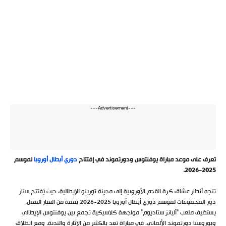
---Advertisement---
تعرف على موعد مباراة يوفنتوس ودورتموند في إفتتاح
دوري أبطال أوروبا
لموسم
2025-2026.
تتجه أنظار عشاق كرة القدم الأوروبية إلى مدينة تورينو الإيطالية، حيث يُفتتح ستار
دور المجموعات لموسم دوري أبطال أوروبا 2025-2026 بقمة من العيار الثقيل.
يستضيف ملعب “أليانز ستاديوم” مواجهة كلاسيكية تجمع بين يوفنتوس الإيطالي
وبوروسيا دورتموند الألماني، في مباراة تعد بالكثير من الإثارة والندية. ومع انطلاق