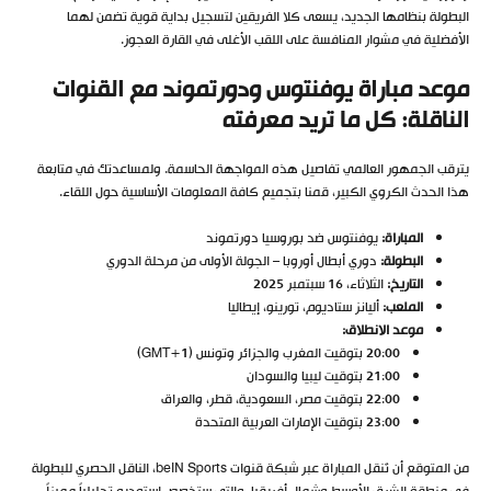
البطولة بنظامها الجديد، يسعى كلا الفريقين لتسجيل بداية قوية تضمن لهما
الأفضلية في مشوار المنافسة على اللقب الأغلى في القارة العجوز.
موعد مباراة يوفنتوس ودورتموند مع القنوات
الناقلة: كل ما تريد معرفته
يترقب الجمهور العالمي تفاصيل هذه المواجهة الحاسمة. ولمساعدتك في متابعة
هذا الحدث الكروي الكبير، قمنا بتجميع كافة المعلومات الأساسية حول اللقاء.
المباراة:
يوفنتوس ضد بوروسيا دورتموند
البطولة:
دوري أبطال أوروبا – الجولة الأولى من مرحلة الدوري
التاريخ:
الثلاثاء، 16 سبتمبر 2025
الملعب:
أليانز ستاديوم، تورينو، إيطاليا
موعد الانطلاق:
20:00 بتوقيت المغرب والجزائر وتونس (GMT+1)
21:00 بتوقيت ليبيا والسودان
22:00 بتوقيت مصر، السعودية، قطر، والعراق
23:00 بتوقيت الإمارات العربية المتحدة
من المتوقع أن تُنقل المباراة عبر شبكة قنوات beIN Sports، الناقل الحصري للبطولة