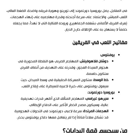
في المقابل، يصل بوروسيا دورتموند إلى تورينو وهوية فريقه واضحة: الضغط العالي،
اللعب المباشر، والاعتماد على سرعة أجنحته وقدرة مهاجميه على إنهاء الهجمات.
يُعرف الفريق الألماني بشغفه الجماهيري وروحه القتالية التي لا تهدأ، مما يجعله
خصماً لا يستهان به على الإطلاق خارج الديار.
مفاتيح اللعب في الفريقين
يوفنتوس:
دوشان فلاهوفيتش:
المهاجم الصربي هو النقطة المحورية في
هجوم السيدة العجوز، وقدرته على التهديف من أنصاف الفرص
ستكون حاسمة.
خط الوسط:
ستكون المعركة الحقيقية في وسط الميدان، حيث
سيعول يوفنتوس على خبرة لاعبيه للسيطرة على إيقاع اللعب.
بوروسيا دورتموند:
سيرهو غيراسي:
المهاجم المتألق الذي أظهر قدرات تهديفية
عالية، وسيكون مصدر الخطر الأكبر على الدفاع الإيطالي.
الهجمات المرتدة:
سرعة لاعبي دورتموند في التحولات الهجومية
قد تشكل سلاحاً فتاكاً إذا لم يتعامل معها دفاع يوفنتوس بحذر.
من سيحسم قمة البدايات؟