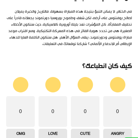
في الختام، لا يمكن التنبؤ بنتيجة هذه المباراة بسهولة. فالتاريخ والخبرة يميلان
لصالح يوفنتوس على أرضه، لكن شغف وطموح بوروسيا دورتموند يجعلانه قادراً على
تحقيق المفاجأة. كل المؤشرات تعد بليلة أوروبية كلاسيكية، حيث ستكون الأخطاء
الصغيرة هي من تحدد هوية الفائز في هذه المعركة التكتيكية. ومع اقتراب موعد
مباراة يوفنتوس ودورتموند، يبقى السؤال الأهم: هل ستكون الكلمة العليا للدهاء
الإيطالي أم للاندفاع الألماني؟ شاركنا توقعاتك في التعليقات.
كيف كان انطباعك؟
0
0
0
0
OMG
LOVE
CUTE
ANGRY