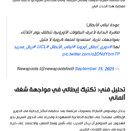
في منطقة الشرق الأوسط وشمال أفريقيا، والتي ستخصص استوديو تحليلياً مميزاً
لتغطية هذا الحدث البارز.
عودة ليالي الأبطال!
صافرة البداية لأعرق البطولات الأوروبية تنطلق يوم الثلاثاء
بمواجهات نارية. استعدوا لمتعة كروية لا مثيل
لها!
#دوري_أبطال_أوروبا
#ليالي_الأبطال
#UCL
#ريال_مدريد
pic.twitter.com/o2DNdYbmTP
September 15, 2025
— Newspoots (@newspootsfoot)
تحليل فني: تكتيك إيطالي في مواجهة شغف
ألماني
يدخل يوفنتوس المباراة بمعنويات مرتفعة بعد تحقيقه لنتائج إيجابية في الدوري
الإيطالي، معتمداً على صلابته الدفاعية المعهودة وقدرته على التحول السريع نحو
الهجوم. من المتوقع أن يركز المدرب على تأمين وسط الملعب والاعتماد على خبرة
لاعبيه في حسم اللقاءات الكبرى.