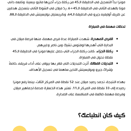
مونزا بدأ التسجيل في الدقيقة الـ45 من ركلة جزاء أحرزها ماتيو بيسينا، وتابعه داني
موتا بالهدف الثاني في الدقيقة الـ45+6. ردّ ميلان في الشوط الثاني بتسجيل هدفين
عن طريق أوليفيه جيرو في الدقيقة الـ64، وكريستيان بوليسيتش في الدقيقة الـ88.
لحظات مهمة في المباراة
الفرص المهدرة
: شهدت المباراة عدة فرص مهمة، منها فرصة ميلان في
البداية التي أهدرها لوفتوس تشيك وبن ناصر وغيرهم.
ركلة الجزاء
: كانت ركلة الجزاء التي حصل عليها مونزا في الدقيقة الـ45
نقطة تحول في المباراة.
التبديلات الفعّالة
: أثرت التبديلات التي قام بها بيولي على أداء فريقه، خاصةً
بإشراك جيرو وبوليسيتش اللذين ساهما في تسجيل الأهداف.
بهذه النتيجة، تجمد رصيد ميلان عند 52 نقطة في المركز الثالث، بينما رفع مونزا
رصيده إلى 33 نقطة في المركز الـ11. تعتبر هذه الخسارة صدمة لجماهير ميلان
وفرصة مهمة ضائعة في المنافسة على الصدارة.
كيف كان انطباعك؟