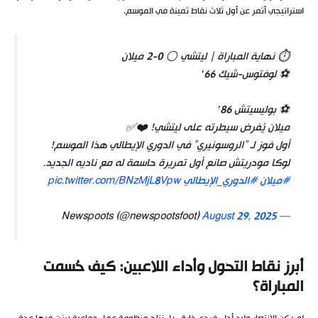
استراتيجي أثمر عن أول ثلاث نقاط ثمينة في الموسم.
⏱️ نهاية المباراة | ليتشي ⚪ 0-2 ميلان
⚽ لوفتوس-شيك 66′
⚽ بوليسيتش 86′
ميلان يُفرض سيطرته على ليتشي! ❤️✅
أول فوز لـ “الروسونيري” في الدوري الإيطالي هذا الموسم!
لوكا مودريتش صانع أول تمريرة حاسمة له مع ناديه الجديد.
#ميلان
#الدوري_الإيطالي
pic.twitter.com/BNzMjL8Vpw
August 29, 2025
— Newspoots (@newspootsfoot)
أبرز نقاط التحول وأداء اللاعبين: كيف حُسمت
المباراة؟