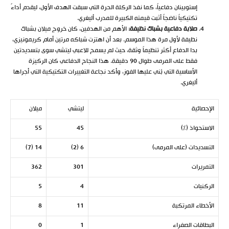
إستوبينان دفاعياً، كما نفذ الركلة الحرة التي سبقت الهدف الأول، ليقدم أداءً
تكتيكياً ناضجاً أثبت قيمته الكبيرة للمدرب أليغري.
صلابة دفاعية بشباك نظيفة:
الأهم من الهدفين، كان خروج ميلان بشباك
نظيفة لأول مرة هذا الموسم. بعد أن اهتزت شباكه مرتين أمام كريمونيزي،
بدا الدفاع أكثر تنظيماً وثقة، حيث لم يسمح للاعبي ليتشي سوى بتسديدتين
فقط على المرمى طوال 90 دقيقة. هذا النجاح الدفاعي كان الركيزة
الأساسية التي بُني عليها الفوز، وأكد نجاعة التغييرات التكتيكية التي أجراها
أليغري.
الإحصائية
ليتشي
ميلان
الاستحواذ (%)
45
55
التسديدات (على المرمى)
6 (2)
14 (7)
التمريرات
301
362
الركنيات
4
5
الأخطاء المرتكبة
11
8
البطاقات الصفراء
1
0