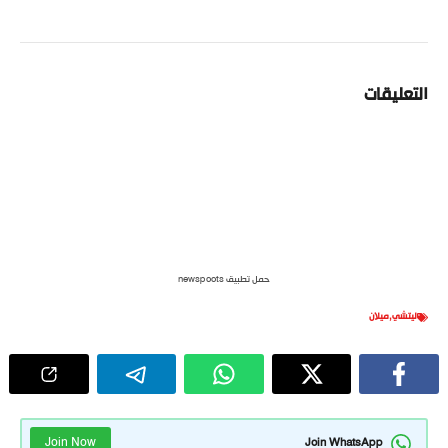
التعليقات
حمل تطبيق newspoots
ليتشي
,
ميلان
Join Now
Join WhatsApp