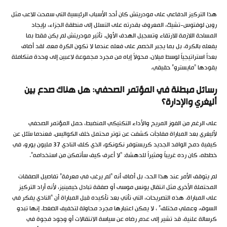
هذا التركيز الدفاعي على مودريتش كان أحد الأسباب الرئيسية التي سمحت للاعب مثل
روبن لوفتوس-تشيك، المعروف بقدرته على التسلل إلى منطقة الجزاء، بإيجاد
المساحة اللازمة للارتقاء وتسجيل الهدف الأول. تأثير مودريتش لم يكن فقط بما
يفعله بالكرة، بل بما يجبر الخصم على فعله عندما لا تكون الكرة معه. لقد أضاف
بعداً استراتيجياً لوسط ميلان، محولاً إياه من مجرد مجموعة لاعبين إلى وحدة متكاملة
يقودها “مايسترو” حقيقي.
رسائل مبطنة في المؤتمر الصحفي: هل هناك صدع بين
أليغري والإدارة؟
على الرغم من الفوز المريح والأداء التكتيكي المنضبط، حمل المؤتمر الصحفي
لأليغري بعد المباراة مفاجآت كشفت عن توتر محتمل خلف الكواليس. فعندما سُئل عن
كيفية دمج الوافد الجديد كريستوفر نكونكو، الذي كلف النادي 37 مليون يورو، في
خططه، كان رده غريباً ومثيراً للدهشة: “لا أعرف كيف سأتمكن من استخدامه”.
لم يتوقف الأمر عند هذا الحد، بل أضاف أنه “لم يرغب في معرفة” تفاصيل الصفقات
المحتملة الأخرى مثل انتقال يونس موسى أو صفقة تبادل خيمينيز، لأنه أراد التركيز
على المباراة. هذه التصريحات، التي تأتي بعد تأكيده قبل المباراة أن “النادي يفكر في
السوق، وعملي مختلف” ، لا يمكن اعتبارها مجرد محاولة لتخفيف الضغط. إنها تبدو
كرسالة علنية، قد تشير إلى عدم رضاه عن سياسة الانتقالات أو وجود فجوة في