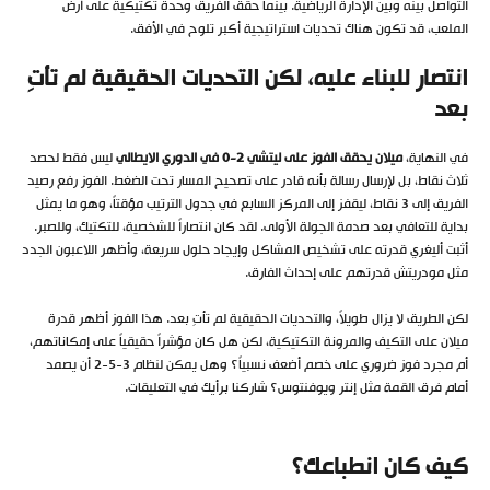
التواصل بينه وبين الإدارة الرياضية. بينما حقق الفريق وحدة تكتيكية على أرض
الملعب، قد تكون هناك تحديات استراتيجية أكبر تلوح في الأفق.
انتصار للبناء عليه، لكن التحديات الحقيقية لم تأتِ
بعد
في النهاية،
ميلان يحقق الفوز على ليتشي 2-0 في الدوري الايطالي
ليس فقط لحصد
ثلاث نقاط، بل لإرسال رسالة بأنه قادر على تصحيح المسار تحت الضغط. الفوز رفع رصيد
الفريق إلى 3 نقاط، ليقفز إلى المركز السابع في جدول الترتيب مؤقتاً، وهو ما يمثل
بداية للتعافي بعد صدمة الجولة الأولى. لقد كان انتصاراً للشخصية، للتكتيك، وللصبر.
أثبت أليغري قدرته على تشخيص المشاكل وإيجاد حلول سريعة، وأظهر اللاعبون الجدد
مثل مودريتش قدرتهم على إحداث الفارق.
لكن الطريق لا يزال طويلاً، والتحديات الحقيقية لم تأتِ بعد. هذا الفوز أظهر قدرة
ميلان على التكيف والمرونة التكتيكية، لكن هل كان مؤشراً حقيقياً على إمكاناتهم،
أم مجرد فوز ضروري على خصم أضعف نسبياً؟ وهل يمكن لنظام 3-5-2 أن يصمد
أمام فرق القمة مثل إنتر ويوفنتوس؟ شاركنا برأيك في التعليقات.
كيف كان انطباعك؟