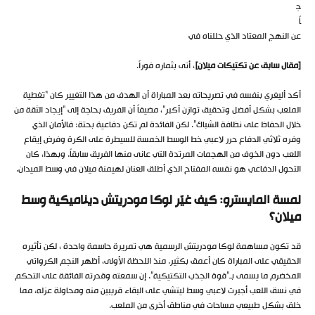
ج
اً
عن النهج المعتاد الذي حللناه في
[مقال سابق عن تكتيكات ميلان]
، أتى بثماره فوراً.
أكد أليغري بنفسه في تصريحاته بعد المباراة أن الهدف من هذا التغيير كان “تغطية
الملعب بشكل أفضل وتحقيق توازن أكبر”، مضيفاً أن الفريق بحاجة إلى “إيجاد الثقة من
خلال الحفاظ على نظافة الشباك”. لكن الفائدة لم تكن دفاعية بحتة؛ فالأمان الذي
وفره ثلاثي الدفاع حرر لاعبي خط الوسط الخمسة للسيطرة على الكرة وفرض إيقاع
اللعب دون الخوف من الهجمات المرتدة التي عانى منها الفريق سابقاً. وبهذا، كان
التحول الدفاعي هو نفسه المفتاح الذي أطلق العنان لهيمنة ميلان في وسط الميدان.
لمسة المايسترو: كيف غيّر لوكا مودريتش ديناميكية وسط
ميلان؟
قد تكون مساهمة لوكا مودريتش الرسمية هي تمريرة حاسمة واحدة ، لكن تأثيره
الحقيقي على المباراة كان أعمق بكثير. منذ اللحظة الأولى، أظهر النجم الكرواتي
المخضرم ما يسمى بـ”قوة الجذب التكتيكية”. إن سمعته وقدرته الفائقة على التحكم
في نسق اللعب أجبرت لاعبي وسط ليتشي على البقاء قريبين منه ومحاولة عزله، مما
خلق بشكل طبيعي مساحات في مناطق أخرى من الملعب.