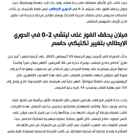
حيث كانت كل الأنظار مسلطة على ردة فعله. وقد جاء الرد حاسماً ومنضبطاً، حيث
ميلان يحقق الفوز على ليتشي 2-0 في
الدوري الايطالي
، ليس فقط بالنتيجة، بل بأداء
تكتيكي مدروس حمل بصمات مدربه المحنك ورسم ملامح مرحلة جديدة قد تكون
الحل لأزمات الموسم الماضي.
ميلان يحقق الفوز على ليتشي 2-0 في الدوري
الايطالي بتغيير تكتيكي حاسم
بدأت المباراة التي أقيمت يوم الجمعة 29 أغسطس 2025، على أرضية ملعب “فيا ديل
ماري” الخاص بنادي ليتشي، بوتيرة حذرة من كلا الفريقين. أظهر ميلان صبراً واضحاً،
محاولاً فرض سيطرته على وسط الميدان دون اندفاع غير محسوب، وهو ما أدى إلى
شوط أول متوازن انتهى بالتعادل السلبي. لكن خلف هذا الهدوء الظاهري، كان
الروسونيري يبني ضغطاً متواصلاً، ظهر جلياً في هيمنته على الاستحواذ الذي وصل إلى
55% مع نهاية اللقاء وتسديد 14 كرة نحو المرمى.
زادت حدة التوتر مع إلغاء هدفين لميلان خلال المباراة، الأول برأسية من ماتيو غابيا
بداعي وجود خطأ، والثاني للمهاجم سانتياغو خيمينيز بداعي التسلل. هذه القرارات
كانت كفيلة بإحباط أي فريق، لكنها بدت وكأنها زادت من إصرار لاعبي ميلان على
كسر صمود دفاع ليتشي. كان الفوز بمثابة عملية منهجية لتفكيك الخصم، حيث
استمر الضغط حتى ظهرت الثغرات في الثلث الأخير من المباراة. لم تكن الأهداف
المتأخرة وليدة صدفة أو صحوة مفاجئة، بل كانت النتيجة الحتمية لسيطرة تامة وصبر