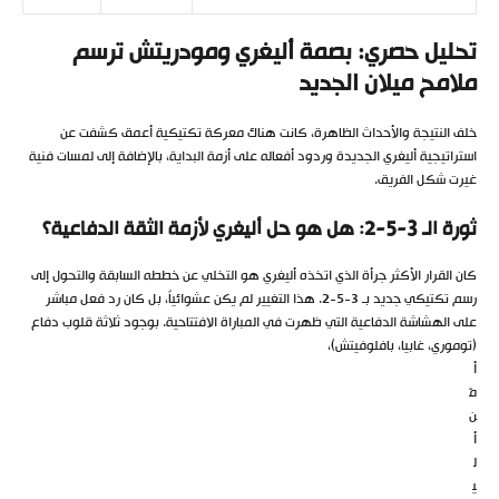
تحليل حصري: بصمة أليغري ومودريتش ترسم
ملامح ميلان الجديد
خلف النتيجة والأحداث الظاهرة، كانت هناك معركة تكتيكية أعمق كشفت عن
استراتيجية أليغري الجديدة وردود أفعاله على أزمة البداية، بالإضافة إلى لمسات فنية
غيرت شكل الفريق.
ثورة الـ 3-5-2: هل هو حل أليغري لأزمة الثقة الدفاعية؟
كان القرار الأكثر جرأة الذي اتخذه أليغري هو التخلي عن خططه السابقة والتحول إلى
رسم تكتيكي جديد بـ 3-5-2. هذا التغيير لم يكن عشوائياً، بل كان رد فعل مباشر
على الهشاشة الدفاعية التي ظهرت في المباراة الافتتاحية. بوجود ثلاثة قلوب دفاع
(توموري، غابيا، بافلوفيتش)،
أ
مّ
ن
أ
ل
ي