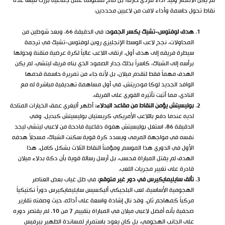
لم يكن الانتصار وليد أداء فردي خارق، بل نتاج منظومة عمل جماعية برزت فيها عدة
نقاط تحول حاسمة وأداء لافت من لاعبين محددين:
هدف لوفتوس-تشيك يكسر الجمود:
في الدقيقة 66، وبعد شوطين من
المحاولات، نجح لاعب الوسط الإنجليزي روبن لوفتوس-تشيك في ترجمة
سيطرة فريقه إلى هدف أول. ارتقى اللاعب عالياً لكرة عرضية متقنة وحولها
برأسه إلى الشباك، كاسراً بذلك جدار الصمود الذي بناه فريق ليتشي. لم يكن
الهدف مهماً فقط لتقدم ميلان، بل لأنه جاء من تمريرة حاسمة قدمها
الوافد الجديد لوكا مودريتش، في أول مساهمة تهديفية مباشرة له مع
النادي، مما أثبت تأثيره الفوري على الفريق.
بوليسيتش يؤمن النقاط من مقاعد البدلاء:
أظهر أليغري عمق الخيارات المتاحة
لديه عندما دفع باللاعب الأمريكي كريستيان بوليسيتش كبديل. وفي
الدقيقة 86، استغل بوليسيتش هفوة دفاعية فادحة من لاعبي ليتشي ليجد
نفسه في مواجهة المرمى ويسدد كرة قوية سكنت الشباك، مسجلاً هدفه
الأول في الدوري هذا الموسم ومؤمناً النقاط الثلاث بشكل كامل. هذا
الهدف لم يقتل المباراة فحسب، بل أرسل رسالة قوية بأن دكة بدلاء ميلان
قادرة على تغيير مجريات اللعب.
تألق سايليمايكيرس في دور غير متوقع:
في ظل غياب بعض العناصر
الهجومية الأساسية، لعب البلجيكي أليكسيس سايليمايكيرس دوراً تكتيكياً
مركباً كمهاجم ثانٍ. وقد نال إشادة واسعة على أدائه، حيث وصفته تقارير
صحفية بأنه أفضل لاعبي ميلان في المباراة بتقييم 7 من 10. لم يقتصر دوره
على الجانب الهجومي، بل كان يعود باستمرار لمساندة الظهير بيرفيس