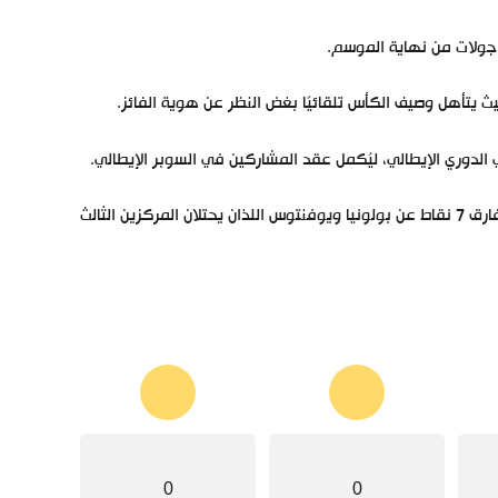
ث يتأهل وصيف الكأس تلقائيًا بغض النظر عن هوية الفائز.
ويحتل الروسونيري المركز الثاني في جدول ترتيب الكالتشيو برصيد 74 نقطة، بفارق 7 نقاط عن بولونيا ويوفنتوس اللذان يحتلان المركزين الثالث
0
0