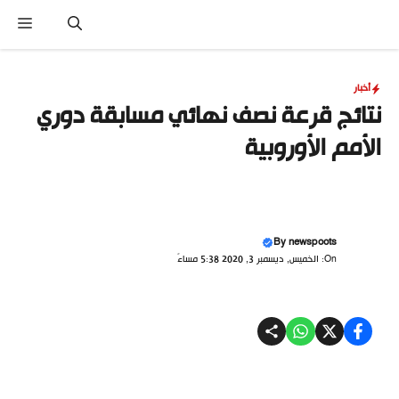
نتقل
القا
لى
لمحتوى
أخبار
نتائج قرعة نصف نهائي مسابقة دوري
الأمم الأوروبية
By
newspoots
On: الخميس, ديسمبر 3, 2020 5:38 مساءً