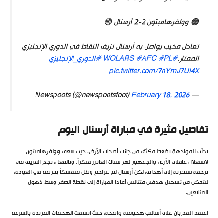
🟠 وولفرهامبتون 2-2 أرسنال 🔴
تعادل مخيب يواصل به أرسنال نزيف النقاط في الدوري الإنجليزي
الممتاز.
#WOLARS
#PL
#AFC
#الدوري_الإنجليزي
pic.twitter.com/7hYmJ7Ul4X
February 18, 2026
— Newspoots (@newspootsfoot)
تفاصيل مثيرة في مباراة أرسنال اليوم
بدأت المواجهة بضغط مكثف من جانب أصحاب الأرض، حيث سعى وولفرهامبتون
لاستغلال عاملي الأرض والجمهور لهز شباك الغانرز مبكراً. وبالفعل، نجح الفريق في
ترجمة سيطرته إلى أهداف، لكن أرسنال لم يتراجع وظل متمسكاً بفرصه في العودة،
ليتمكن من تسجيل هدفين متتاليين أعادا المباراة إلى نقطة الصفر وسط ذهول
المتابعين.
اعتمد المدربان على أساليب هجومية واضحة، حيث اتسمت الهجمات المرتدة بالسرعة