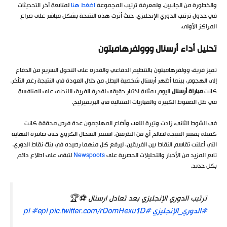
والخطورة من الجانبين. ولمعرفة ترتيب المجموعة
اضغط هنا
لمتابعة آخر التحديثات
في جدول ترتيب الدوري الإنجليزي، حيث أثرت هذه النتيجة بشكل مباشر على صراع
المراكز الأولى.
تحليل أداء أرسنال ووولفرهامبتون
تميز فريق وولفرهامبتون بالتنظيم الدفاعي والقدرة على التحول السريع من الدفاع
إلى الهجوم، بينما أظهر أرسنال شخصية البطل من خلال العودة في النتيجة رغم التأخر.
كانت
مباراة أرسنال
اليوم بمثابة اختبار حقيقي لقدرة الفريق اللندني على المنافسة
في ظل الضغوط الكبيرة والمباريات المتتالية في البريميرليج.
في الشوط الثاني، زادت وتيرة اللعب وأضاع المهاجمون عدة فرص محققة كانت
كفيلة بتغيير النتيجة لصالح أي من الطرفين. استمر السجال الكروي حتى صافرة النهاية
التي أعلنت تقاسم النقاط بين الفريقين، ليرفع كل منهما رصيده في بنك نقاط الدوري.
تابع المزيد من الأخبار والتحليلات الحصرية على
Newspoots
لتبقى على اطلاع دائم
بكل جديد.
ترتيب الدوري الإنجليزي بعد تعادل ارسنال ⚽🏆
#الدوري_الإنجليزي
#pl
pic.twitter.com/rDomHexu1D
#epl