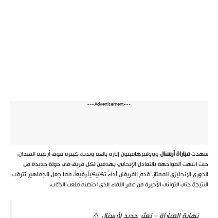
---Advertisement---
شهدت
مباراة أرسنال
ووولفرهامبتون إثارة بالغة وندية كبيرة فوق أرضية الميدان،
حيث انتهت المواجهة بالتعادل الإيجابي بهدفين لكل فريق في جولة جديدة من
الدوري الإنجليزي الممتاز. قدم الفريقان أداءً تكتيكياً رفيعاً، مما جعل الجماهير تترقب
النتيجة حتى الثواني الأخيرة من عمر اللقاء الذي احتضنه ملعب الذئاب.
نهاية المباراة – تعثر جديد لأرسنال ⚠️