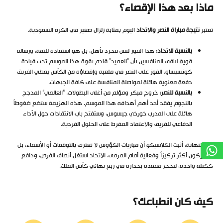
ماذا بعد هذا الإقصاء؟
تعتبر
نتيجة مباراة النصر والاتحاد
اليوم بمثابة زلزال صغير في الكرة السعودية.
بالنسبة للاتحاد:
هذا الفوز ليس مجرد تأهل، بل هو استعادة للثقة، ورسالة
قوية لباقي المنافسين بأن “العميد” قادم بقوة هذا الموسم تحت قيادة
كونسيساو. الفوز على النصر في ملعبه وإقصاؤه من الكأس يعطي الفريق
دفعة معنوية هائلة لمواصلة المنافسة على كافة الجبهات.
بالنسبة للنصر:
خروج مبكر ومؤلم من أغلى البطولات. “العالمي” المدجج
بالنجوم يفقد أحد أهم أهدافه هذا الموسم. هذه الهزيمة ستضع ضغوطاً
هائلة على المدرب خورخي جيسوس، وستفتح باب الانتقادات حول الأداء
الدفاعي للفريق والاعتماد المفرط على الحلول الفردية.
في النهاية، أثبت الكلاسيكو أن مباريات الكؤوس لا تعترف بالتوقعات أو الأسماء، بل
بمن يكون أكثر تركيزاً وفعالية أمام المرمى. الاتحاد استغل أنصاف الفرص، ودافع
ككتلة واحدة، ليحجز مقعده بجدارة في ربع نهائي كأس الملك.
كيف كان انطباعك؟