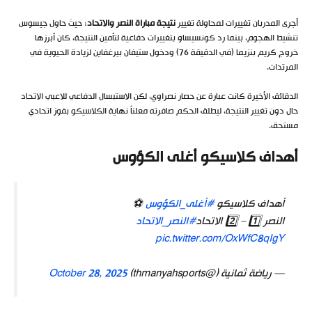
أجرى المدربان تغييرات لمحاولة تغيير
نتيجة مباراة النصر والاتحاد
؛ حيث حاول جيسوس
تنشيط الهجوم، بينما رد كونسيساو بتغييرات دفاعية لتأمين النتيجة، كان أبرزها
خروج كريم بنزيما (في الدقيقة 76) ودخول ستيفان بيرغفاين لزيادة الحيوية في
المرتدات.
الدقائق الأخيرة كانت عبارة عن حصار نصراوي، لكن الاستبسال الدفاعي للاعبي الاتحاد
حال دون تغيير النتيجة، ليطلق الحكم صافرته معلناً نهاية الكلاسيكو بفوز اتحادي
مستحق.
أهداف كلاسيكو أغلى الكؤوس
أهداف كلاسيكو
#أغلى_الكؤوس
⚽️
النصر 1️⃣ – 2️⃣ الاتحاد
#النصر_الاتحاد
pic.twitter.com/OxWfC8qIgY
— رياضة ثمانية (@thmanyahsports)
October 28, 2025