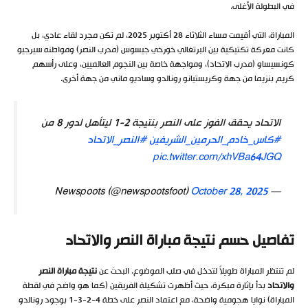
في البطولة الأغلى.
المباراة، التي أقيمت مساء الثلاثاء 28 أكتوبر 2025، لم تكن مجرد لقاء عادي، بل
كانت معركة تكتيكية بين البرتغالي خورخي جيسوس (مدرب النصر) ومواطنه سيرجيو
كونسيساو (مدرب الاتحاد)، ومواجهة خاصة بين النجوم العالميين، وعلى رأسهم
كريم بنزيما من جهة وكريستيانو رونالدو وساديو ماني من جهة أخرى.
الاتحاد يحقق الفوز على النصر بنتيجة 2-1 ليتأهل لدور 8 من
#كاس_خادم_الحرمين_الشريفين
#النصر_الاتحاد
pic.twitter.com/xhVBa64JGQ
October 28, 2025
— Newspoots (@newspootsfoot)
تفاصيل حسم نتيجة مباراة النصر والاتحاد
لم تنتظر المباراة طويلاً لتدخل في صلب الموضوع. البحث عن
نتيجة مباراة النصر
والاتحاد
بدأ بإثارة مبكرة، حيث أظهرت تشكيلة الفريقين (كما هو واضح في لقطة
المباراة) نوايا هجومية واضحة، مع اعتماد النصر على خطة 4-2-3-1 بوجود رونالدو