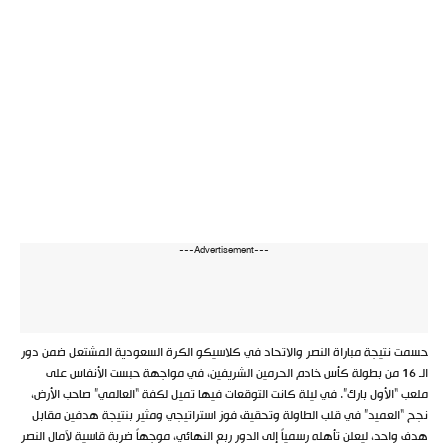
---Advertisement---
حسمت نتيجة مباراة النصر والاتحاد في كلاسيكو الكرة السعودية المشتعل ضمن دور
الـ 16 من بطولة كأس خادم الحرمين الشريفين، في مواجهة حبست الأنفاس على
ملعب “الأول بارك”. في ليلة كانت التوقعات فيها تميل لكفة “العالمي” صاحب الأرض،
نجح “العميد” في قلب الطاولة وتحقيق فوز استراتيجي ومثير بنتيجة هدفين مقابل
هدف واحد، ليعلن تأهله رسمياً إلى الدور ربع النهائي، موجهاً ضربة قاسية لآمال النصر