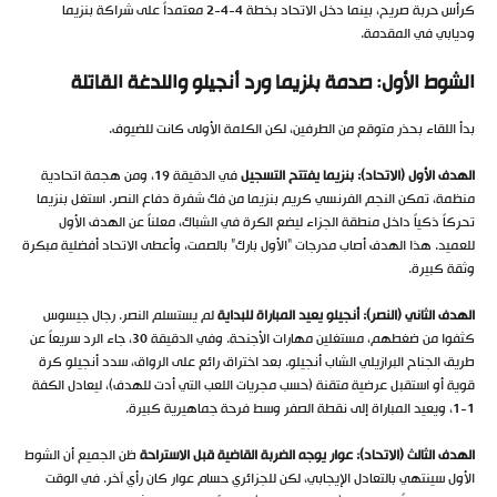
كرأس حربة صريح، بينما دخل الاتحاد بخطة 4-4-2 معتمداً على شراكة بنزيما
وديابي في المقدمة.
الشوط الأول: صدمة بنزيما ورد أنجيلو واللدغة القاتلة
بدأ اللقاء بحذر متوقع من الطرفين، لكن الكلمة الأولى كانت للضيوف.
الهدف الأول (الاتحاد): بنزيما يفتتح التسجيل
في الدقيقة 19، ومن هجمة اتحادية
منظمة، تمكن النجم الفرنسي كريم بنزيما من فك شفرة دفاع النصر. استغل بنزيما
تحركاً ذكياً داخل منطقة الجزاء ليضع الكرة في الشباك، معلناً عن الهدف الأول
للعميد. هذا الهدف أصاب مدرجات “الأول بارك” بالصمت، وأعطى الاتحاد أفضلية مبكرة
وثقة كبيرة.
الهدف الثاني (النصر): أنجيلو يعيد المباراة للبداية
لم يستسلم النصر. رجال جيسوس
كثفوا من ضغطهم، مستغلين مهارات الأجنحة. وفي الدقيقة 30، جاء الرد سريعاً عن
طريق الجناح البرازيلي الشاب أنجيلو. بعد اختراق رائع على الرواق، سدد أنجيلو كرة
قوية أو استقبل عرضية متقنة (حسب مجريات اللعب التي أدت للهدف)، ليعادل الكفة
1-1، ويعيد المباراة إلى نقطة الصفر وسط فرحة جماهيرية كبيرة.
الهدف الثالث (الاتحاد): عوار يوجه الضربة القاضية قبل الاستراحة
ظن الجميع أن الشوط
الأول سينتهي بالتعادل الإيجابي، لكن للجزائري حسام عوار كان رأي آخر. في الوقت