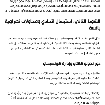
المحتسب بدلاً من الضائع (الدقيقة 45+2)، ومن آخر هجمات الشوط، نجح عوار في
استغلال حالة من الارتباك الدفاعي أو متابعة لكرة مرتدة، ليضع الكرة في المرمى.
هدف قاتل في توقيت نفسي صعب للغاية، أنهى به الاتحاد الشوط الأول متقدماً 2-1.
الشوط الثاني: استبسال اتحادي ومحاولات نصراوية
يائسة
دخل النصر الشوط الثاني وهو يعلم أنه لا يملك شيئاً ليخسره. رمى خورخي جيسوس
بكل أوراقه الهجومية، وضغط “العالمي” بكل خطوطه بحثاً عن هدف التعديل. شهد
الشوط الثاني سيطرة شبه مطلقة للنصر على الكرة، مع تراجع تكتيكي ذكي من
لاعبي الاتحاد إلى نصف ملعبهم.
دور نجولو كانتي وإدارة كونسيساو
هنا برز دور المدرب سيرجيو كونسيساو. اعتمد الاتحاد على تنظيم دفاعي محكم،
بقيادة المايسترو الفرنسي نجولو كانتي في وسط الملعب، الذي قدم مباراة للتاريخ
في قطع الكرات وإفساد الهجمات النصراوية.
توالت الفرص الضائعة من جانب النصر. كريستيانو رونالدو حاول مراراً وتكراراً، وساديو
ماني اخترق من الأطراف، لكن الدفاع الاتحادي ومن خلفه الحارس (الذي قدم أداءً
بطولياً) كانوا بالمرصاد.