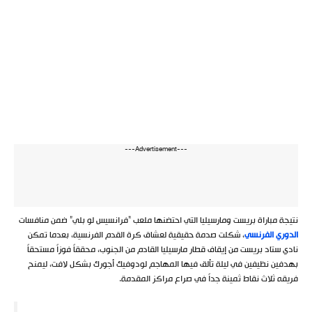
---Advertisement---
نتيجة مباراة بريست ومارسيليا التي احتضنها ملعب “فرانسيس لو بلي” ضمن منافسات
الدوري الفرنسي
، شكلت صدمة حقيقية لعشاق كرة القدم الفرنسية، بعدما تمكن
نادي ستاد بريست من إيقاف قطار مارسيليا القادم من الجنوب، محققاً فوزاً مستحقاً
بهدفين نظيفين في ليلة تألق فيها المهاجم لودوفيك أجورك بشكل لافت، ليمنح
فريقه ثلاث نقاط ثمينة جداً في صراع مراكز المقدمة.