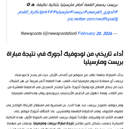
بريست يحسم القمة أمام مارسيليا بثنائية نظيفة 🔥⚽
#الدوري_الفرنسي
#بريست
#مارسيليا
#Ligue1
#كرة_القدم
pic.twitter.com/vwdRqxai5j
February 20, 2026
— Newspoots (@newspootsfoot)
أداء تاريخي من لودوفيك أجورك في نتيجة مباراة
بريست ومارسيليا
بدأت المباراة بضغط عالي غير متوقع من أصحاب الأرض، حيث لم يمنح لاعبو ستاد
بريست أي مساحة لنجوم مارسيليا لبناء اللعب. هذا الضغط أثمر سريعاً عن هز الشباك،
حيث لم ينتظر القناص لودوفيك أجورك كثيراً ليفتتح التسجيل في الدقيقة العاشرة من
عمر اللقاء، وسط ذهول من الحارس الأرجنتيني جيرونيمو رولي ومدافعي مارسيليا.
ولم يتوقف طموح بريست عند هذا الحد، بل استمروا في استغلال الارتباك الواضح في
صفوف الضيوف. وفي الدقيقة التاسعة والعشرين، عاد المتألق أجورك ليوقع على
الهدف الثاني له ولفريقه، مؤكداً تفوق بريست الكامل في الشوط الأول. هذه الثنائية
المبكرة حسمت بشكل كبير ملامح
نتيجة مباراة بريست ومارسيليا
، وجعلت من مهمة