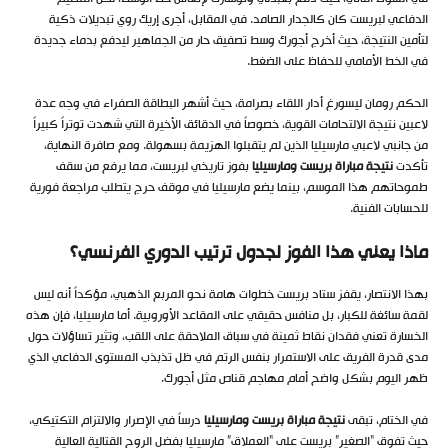
الدفاعي لبريست كان كالجدار الصامد. في المقابل، أجرى إريك روي تبديلات ذكية
لتأمين النتيجة، حيث أخرج أجورك وسط تصفيق حار من الجماهير ليدفع بدماء جديدة
في الخط الأمامي للحفاظ على الضغط.
الحكم رومان ليسورغ أدار اللقاء بصرامة، حيث أشهر البطاقة الصفراء في وجه عدة
لاعبين نتيجة الالتحامات القوية، خصوصاً في الدقائق الأخيرة التي شهدت توتراً كبيراً
من جانبي لاعبي مارسيليا الذين لم يتقبلوا الهزيمة بسهولة. ومع صافرة النهاية،
تأكدت
نتيجة مباراة بريست ومارسيليا
بفوز تاريخي لبريست، مما يرفع من سقف
طموحاتهم هذا الموسم، بينما يضع مارسيليا في موقف حرج يتطلب مراجعة فورية
للحسابات الفنية.
ماذا يعني هذا الفوز لجدول ترتيب الدوري الفرنسي؟
بهذا الانتصار، يقفز ستاد بريست خطوات هامة نحو المربع الذهبي، مؤكداً أنه ليس
لقمة سائغة للكبار، بل منافس حقيقي على المقاعد الأوروبية. أما مارسيليا، فإن هذه
الخسارة تعني فقدان نقاط ثمينة في سباق الملاحقة على اللقب، وتثير تساؤلات حول
مدى قدرة الفريق على الاستمرار بنفس الرتم في ظل تذبذب المستوى الدفاعي الذي
ظهر اليوم بشكل واضح أمام مهاجم قناص مثل أجورك.
في الختام، تبقى
نتيجة مباراة بريست ومارسيليا
درساً في الإصرار والالتزام التكتيكي،
حيث تفوق “الصغير” بريست على “العملاق” مارسيليا بفضل الروح القتالية العالية