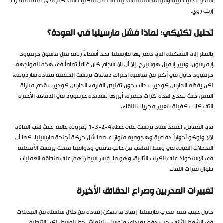
المدرب حبيب بييه وفريقه شبه مستحيلة في ظل التكتيك المحكم الذي طبقه المدرب
إريك روي.
تحليل تكتيكي: لماذا فشل مارسيليا في العودة؟
بالنظر إلى التشكيلة التي دفع بها مارسيليا، نجد أسماءً رنانة مثل ماسون جرينوود،
إيمرسون، وبيير إيميل هويبيرج، إلا أن الانسجام كان غائباً تماماً في هذه المواجهة.
جرينوود حاول في أكثر من مناسبة اختراق دفاعات بريست الحصينة بقيادة شاردونيه،
لكن يقظة الحارس كوديرت حالت دون تقليص الفارق. الحارس كوديرت قدم مباراة
العمر، حيث تصدى لعدة كرات خطيرة، أبرزها تسديدة جرينوود في الدقائق الأخيرة
التي كانت كفيلة بتغيير مجريات اللقاء.
في المقابل، اعتمد ستاد بريست على خطة 4-2-3-1 بمرونة عالية، حيث لعب الثنائي
لالا ولوكو أدواراً دفاعية وهجومية متوازنة، مما شل حركة أجنحة مارسيليا. كما أن
التدخلات القوية في وسط الملعب من جانب مانيتي ودوامبيا منحت بريست الأفضلية
في الاستحواذ على الكرات الثانية، وهو ما يفسر سيطرتهم على منطقة العمليات
طوال فترات اللقاء.
تغييرات المدربين وصراع الدقائق الأخيرة
حاول حبيب بييه، مدرب مارسيليا، إنقاذ ما يمكن إنقاذه من خلال سلسلة من التبديلات
في الشوط الثاني، حيث دفع بعبدلي وتوسارت لإنعاش خط الوسط، لكن التنظيم