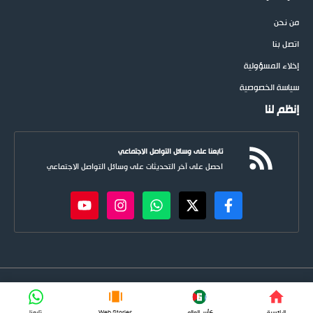
من نحن
اتصل بنا
إخلاء المسؤولية
سياسة الخصوصية
إنظم لنا
تابعنا على وسائل التواصل الاجتماعي
احصل على آخر التحديثات على وسائل التواصل الاجتماعي
newspoots.com • جميع الحقوق © محفوظة لموقع
نيوسبوت
FIFA
الرائسية
كأس العالم
Web Stories
تابعنا