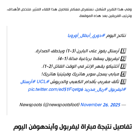
وفي هذا التقرير الشامل، نستعرض معكم تفاصيل هذا اللقاء المثير، ملخص الأهداف،
وترتيب الفريقين بعد هذه الموقعة.
نتائج اليوم
#دوري_أبطال_أوروبا
1️⃣ أرسنال يفوز على البايرن (3-1) ويخطف الصدارة.
2️⃣ ليفربول يسقط برباعية مذلة (1-4).
3️⃣ أتلتيكو يقهر الإنتر في الوقت القاتل (2-1).
4️⃣ مبابي يسجل سوبر هاتريك وفيتينيا هاتريك!
5️⃣ تألق مغربي بأقدام الكعبي والدريوش
#UCL
#أرسنال
#ليفربول
#ريال_مدريد
pic.twitter.com/ed51Fqetg6
November 26, 2025
— Newspoots (@newspootsfoot)
تفاصيل نتيجة مباراة ليفربول وآيندهوفن اليوم