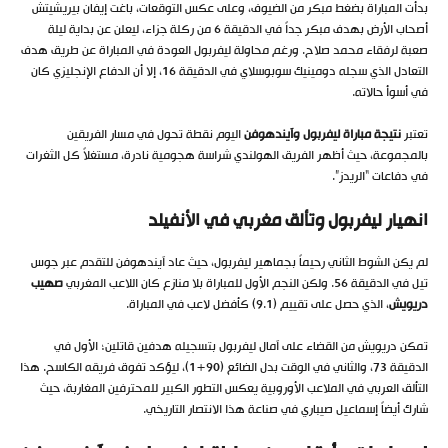
بدأت المباراة بضغط مبكر من الضيوف، وعلى عكس التوقعات، باغت إيفان بيريشيتش
أصحاب الأرض بهدف مبكر جداً في الدقيقة 6 من ركلة جزاء، ليعلن عن بداية ليلة
صعبة لرفقاء محمد صلاح. ورغم محاولة ليفربول العودة في المباراة عن طريق هدف
التعادل الذي سجله دومينيك سوبوسلاي في الدقيقة 16، إلا أن الدفاع الإنجليزي كان
في أسوأ حالاته.
تعتبر
نتيجة مباراة ليفربول وآيندهوفن
اليوم نقطة تحول في مسار الفريقين
بالمجموعة، حيث أظهر الفريق الهولندي شراسة هجومية نادرة، مستغلاً كل الثغرات
في دفاعات “الريدز”.
انهيار ليفربول وتألق مغربي في الأنفيلد
لم يكن الشوط الثاني رحيماً بجماهير ليفربول، حيث عاد آيندهوفن للتقدم عبر جوس
تيل في الدقيقة 56. ولكن النجم الأول للمباراة بلا منازع كان اللاعب المغربي
صهيب
دريويش
، الذي حصل على تقييم (9.1) كأفضل لاعب في المباراة.
تمكن دريويش من القضاء على آمال ليفربول بتسجيله هدفين قاتلين؛ الأول في
الدقيقة 73، والثاني في الوقت بدل الضائع (90+1)، ليؤكد تفوق فريقه الكاسح. هذا
التألق العربي في الملاعب الأوروبية يعكس التطور الكبير للمحترفين المغاربة، حيث
شارك أيضاً إسماعيل صيباري في صناعة هذا الانتصار التاريخي.