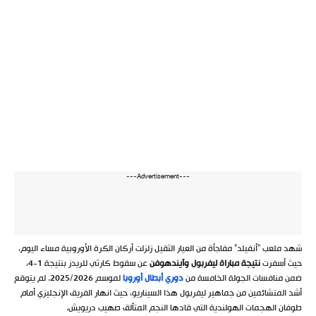
---Advertisement---
شهد ملعب “أنفيلد” مفاجأة من العيار الثقيل زلزلت أركان الكرة الأوروبية مساء اليوم،
حيث أسفرت
نتيجة مباراة ليفربول وآيندهوفن
عن سقوط كارثي للريدز بنتيجة 1-4،
ضمن منافسات الجولة الخامسة من
دوري أبطال أوروبا
لموسم 2025/2026. لم يتوقع
أشد المتشائمين من جماهير ليفربول هذا السيناريو، حيث انهار الفريق الإنجليزي أمام
طوفان الهجمات الهولندية التي قادها النجم المتألق صهيب دريويش.