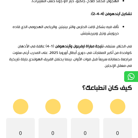
الهجوم: محمد صلاح، جاكبو، دياز (أو جوتا حسب التغييرات).
تشكيل آيندهوفن (4-4-2):
تألق فيه بشكل لافت الحارس والتر بينيتيز، والرباعي الهجومي الذي قاده
دريويش وتيل وبيريشيتش.
في الختام، ستبقى
نتيجة مباراة ليفربول وآيندهوفن
(1-4) عالقة في الأذهان
كواحدة من أكبر المفاجآت في دوري أبطال أوروبا 2025. على المدرب أرني سلوت
مراجعة حساباته سريعاً قبل فوات الأوان، بينما يحتفل الفريق الهولندي بليلة تاريخية
في معقل الإنجليز.
كيف كان انطباعك؟
0
0
0
0