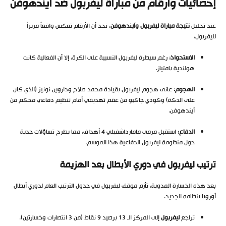
إحصائيات وأرقام من مباراة ليفربول ضد آيندهوفن
عند تحليل
نتيجة مباراة ليفربول وآيندهوفن
، نجد أن الأرقام تعكس واقعاً مريراً
لليفربول:
الاستحواذ:
رغم سيطرة ليفربول النسبية على الكرة، إلا أن الفعالية كانت
هولندية بامتياز.
الهجوم:
عانى هجوم ليفربول بقيادة محمد صلاح وداروين نونيز (الذي كان
على الدكة) وكودي جاكبو من عقم تهديفي أمام تنظيم دفاعي محكم من
آيندهوفن.
الدفاع:
استقبل مرمى مامارداشفيلي 4 أهداف، مما يطرح تساؤلات جدية
حول منظومة ليفربول الدفاعية هذا الموسم.
ترتيب ليفربول في دوري الأبطال بعد الهزيمة
بعد هذه الخسارة المدوية، تأزم موقف ليفربول في جدول الترتيب العام لدوري أبطال
أوروبا بنظامه الجديد.
تراجع
ليفربول
إلى المركز الـ 13 برصيد 9 نقاط (من 3 انتصارات وخسارتين).