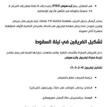
في المقابل، رفع
آيندهوفن (PSV)
رصيده إلى 8 نقاط ليقفز إلى المركز الـ
15، منعشاً حظوظه في التأهل للأدوار الإقصائية.
يتصدر أرسنال جدول الترتيب بالعلامة الكاملة (15 نقطة)، يليه باريس سان جيرمان
وبايرن ميونخ، مما يجعل مهمة ليفربول في اللحاق بالمراكز الثمانية الأولى المؤهلة
مباشرة أكثر صعوبة.
تشكيل الفريقين في ليلة السقوط
دخل الفريقان المباراة بالأسماء التالية، والتي ساهمت خياراتها الفنية في رسم ملامح
نتيجة مباراة ليفربول وآيندهوفن
:
تشكيل ليفربول (4-2-3-1):
حراسة المرمى: مامارداشفيلي.
الدفاع: برادلي، كوناتي، فان دايك، روبرتسون (كيركيز).
الوسط: جرافينبيرش، ماك أليستر، سوبوسلاي.