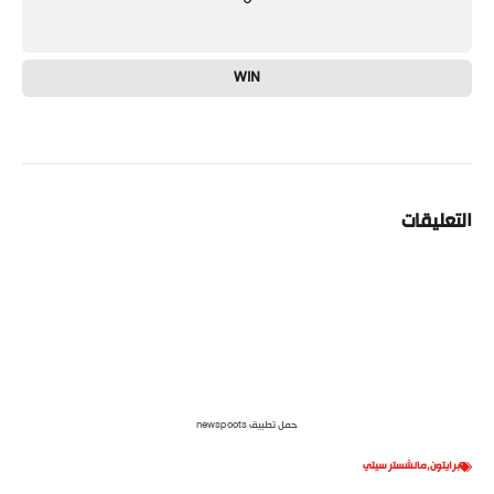
WIN
التعليقات
حمل تطبيق newspoots
برايتون
,
مانشستر سيتي