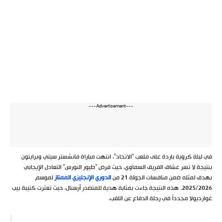
---Advertisement---
في ليلة كروية باردة على ملعب “الاتحاد”، انتهت مباراة مانشستر سيتي وبرايتون
بنتيجة لا تسر عشاق الفريق السماوي، حيث فرض “طيور النورس” التعادل الإيجابي
بهدف لمثله ضمن منافسات الجولة 21 من
الدوري الإنجليزي الممتاز
لموسم
2025/2026. هذه النتيجة جاءت بمثابة هدية للمتصدر أرسنال، حيث تعثرت كتيبة بيب
غوارديولا مجدداً في رحلة الدفاع عن اللقب.