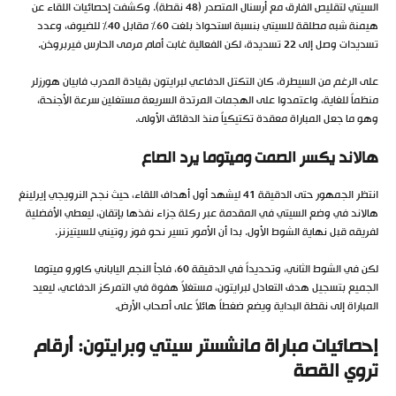
السيتي لتقليص الفارق مع أرسنال المتصدر (48 نقطة). وكشفت إحصائيات اللقاء عن
هيمنة شبه مطلقة للسيتي بنسبة استحواذ بلغت 60% مقابل 40% للضيوف، وعدد
تسديدات وصل إلى 22 تسديدة، لكن الفعالية غابت أمام مرمى الحارس فيربروخن.
على الرغم من السيطرة، كان التكتل الدفاعي لبرايتون بقيادة المدرب فابيان هورزلر
منظماً للغاية، واعتمدوا على الهجمات المرتدة السريعة مستغلين سرعة الأجنحة،
وهو ما جعل المباراة معقدة تكتيكياً منذ الدقائق الأولى.
هالاند يكسر الصمت وميتوما يرد الصاع
انتظر الجمهور حتى الدقيقة 41 ليشهد أول أهداف اللقاء، حيث نجح النرويجي إيرلينغ
هالاند في وضع السيتي في المقدمة عبر ركلة جزاء نفذها بإتقان، ليعطي الأفضلية
لفريقه قبل نهاية الشوط الأول. بدا أن الأمور تسير نحو فوز روتيني للسيتيزنز.
لكن في الشوط الثاني، وتحديداً في الدقيقة 60، فاجأ النجم الياباني كاورو ميتوما
الجميع بتسجيل هدف التعادل لبرايتون، مستغلاً هفوة في التمركز الدفاعي، ليعيد
المباراة إلى نقطة البداية ويضع ضغطاً هائلاً على أصحاب الأرض.
إحصائيات مباراة مانشستر سيتي وبرايتون: أرقام
تروي القصة