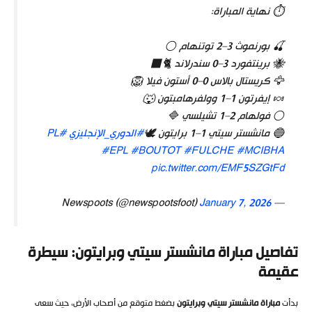
⏱️ نهاية المباراة:
🍒 بورنموث 3–2 توتنهام ⚪️
🐝 برينتفورد 3–0 سندرلاند 🐈‍⬛
🦅 كريستال بالاس 0–0 أستون فيلا 🦁
🍬 إيفرتون 1–1 وولفرهامبتون 🐺
⚪️ فولهام 2–1 تشيلسي 🔷
🔵 مانشستر سيتي 1–1 برايتون 🕊️
#الدوري_الإنجليزي
#PL
#EPL
#BOUTOT
#FULCHE
#MCIBHA
pic.twitter.com/EMF5SZGtFd
January 7, 2026
— Newspoots (@newspootsfoot)
تفاصيل مباراة مانشستر سيتي وبرايتون: سيطرة
عقيمة
بدأت
مباراة مانشستر سيتي وبرايتون
بضغط متوقع من أصحاب الأرض، حيث سعى