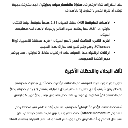
عند النظر إلى لغة الأرقام في
مباراة مانشستر سيتي وبرايتون
، نجد مفارقة عجيبة
تؤكد أن كرة القدم لا تعترف إلا بالأهداف:
الأهداف المتوقعة (xG):
حقق السيتي 2.35 هدفاً متوقعاً، بينما اكتفى
برايتون بـ 0.81، مما يعكس سوء الطالع ورعونة الإنهاء لدى مهاجمي
السيتي.
الفرص الكبرى الضائعة:
أهدر لاعبو السيتي 4 فرص محققة للتسجيل (Big
Chances)، وهو رقم كبير في مباراة بهذا الحجم.
الركلات الركنية:
حصل السيتي على 6 ركنيات مقابل 2 لبرايتون، مما يوضح
حجم الضغط الهجومي.
تألق البدلاء واللحظات الأخيرة
حاول غوارديولا تدارك الموقف في الدقائق الأخيرة، حيث أجرى تبديلات هجومية
بإقحام ريان شرقي (الذي حصل على جائزة رجل المباراة بتقييم 7.9 رغم دخوله بديلاً
في الدقيقة 73) مكان فيل فودين، كما دخل ماتيوس نونيز بدلاً من ريكو لويس.
شهدت الدقائق الأخيرة “طوفان” هجومي للسيتي (كما يظهر في مخطط زخم
الهجوم Attack Momentum)، حيث حاصروا برايتون في منطقة جزائهم، لكن
استبسال الدفاع وتألق الحارس حال دون تغيير النتيجة، لتنتهي المباراة بتقاسم النقاط.