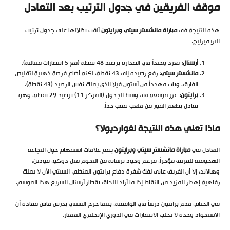
موقف الفريقين في جدول الترتيب بعد التعادل
هذه النتيجة في
مباراة مانشستر سيتي وبرايتون
ألقت بظلالها على جدول ترتيب
البريميرليج:
أرسنال:
يغرد وحيداً في الصدارة برصيد 48 نقطة (مع 5 انتصارات متتالية).
مانشستر سيتي:
رفع رصيده إلى 43 نقطة، لكنه أضاع فرصة ذهبية لتقليص
الفارق، وبات مهدداً من أستون فيلا الذي يملك نفس الرصيد (43 نقطة).
برايتون:
عزز موقعه في وسط الجدول (المركز 11) برصيد 29 نقطة، وهو
تعادل بطعم الفوز من ملعب صعب جداً.
ماذا تعني هذه النتيجة لغوارديولا؟
التعادل في
مباراة مانشستر سيتي وبرايتون
يضع علامات استفهام حول النجاعة
الهجومية للفريق مؤخراً، فرغم وجود ترسانة من النجوم مثل دوكو، فودين،
وهالاند، إلا أن الفريق عانى لفك شفرة دفاع برايتون المنظم. السيتي الآن لا يملك
رفاهية إهدار المزيد من النقاط إذا ما أراد اللحاق بقطار أرسنال السريع هذا الموسم.
في الختام، قدم برايتون درساً في الواقعية، بينما خرج السيتي بدرس قاسٍ مفاده أن
الاستحواذ وحده لا يجلب الانتصارات في الدوري الإنجليزي الممتاز.