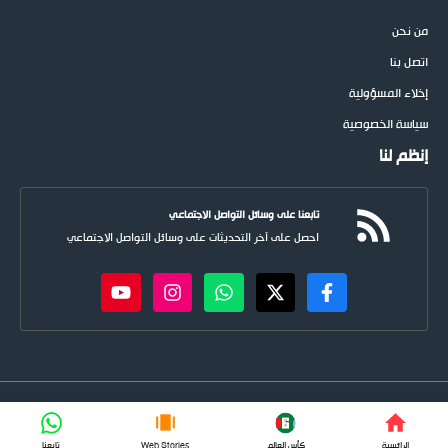
من نحن
اتصل بنا
إخلاء المسؤولية
سياسة الخصوصية
إنظم لنا
تابعنا على وسائل التواصل الاجتماعي
احصل على آخر التحديثات على وسائل التواصل الاجتماعي
newspoots.com • جميع الحقوق © محفوظة لموقع
نيوسبوت
FIFA
الرائسية
كأس العالم
Web Stories
تابعنا