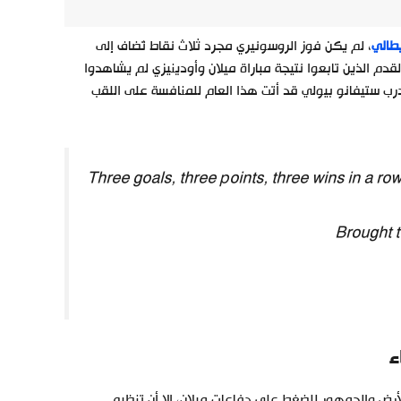
يطالي
، لم يكن فوز الروسونيري مجرد ثلاث نقاط تُضاف إلى
قدم الذين تابعوا نتيجة مباراة ميلان وأودينيزي لم يشاهدوا
مدرب ستيفانو بيولي قد أتت هذا العام للمنافسة على اللقب
Three goals, three points, three wins in a row
Brought 
ء
لأرض والجمهور للضغط على دفاعات ميلان، إلا أن تنظيم