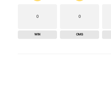
0
0
WIN
OMG