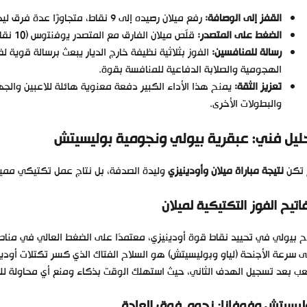
القفز إلى الوصافة:
رفع ميلان رصيده إلى 9 نقاط، متجاوزًا عدة فرق ليحتل المركز الثاني في جدول الترتيب بشكل مؤقت.
الضغط على المتصدر:
قلّص ميلان الفارق مع المتصدر يوفنتوس (10 نقاط) إلى نقطة واحدة فقط، مشعلًا المنافسة على القمة مبكرًا.
رسالة للمنافسين:
الفوز بثلاثية نظيفة خارج الديار يبعث برسالة قوية ل
الهجومية والصلابة الدفاعية للمنافسة بقوة.
تعزيز الثقة:
يمنح هذا الأداء الكبير دفعة معنوية هائلة للاعبين والج
والبطولات الأخرى.
ليل فني: عبقرية بيولي ونجومية بوليسيتش
 تكن
نتيجة مباراة ميلان وأودينيزي
وليدة الصدفة، بل نتاج عمل تكتيكي مميز م
اتيح الفوز التكتيكية لميلان
 بيولي في تحييد نقاط قوة أودينيزي، معتمدًا على الضغط العالي في مناطق
 سرعة الأجنحة (لياو وبوليسيتش) هو السلاح الفتاك الذي كسر تكتلات أوديني
عب بعد تسجيل الهدف الثاني، حيث استهلك الوقت بذكاء ومنع أي محاولة لل
ليسيتش وفوفانا: نجوم فوق العادة