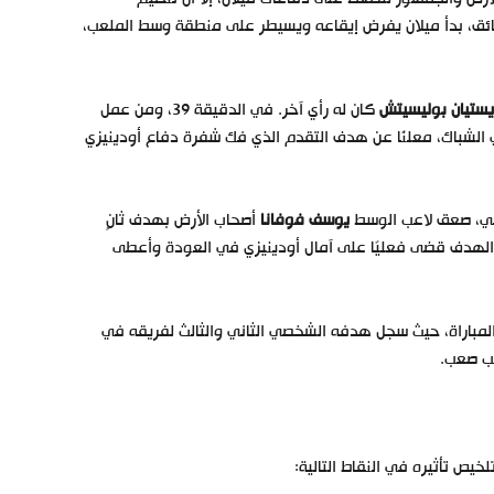
ئق، بدأ ميلان يفرض إيقاعه ويسيطر على منطقة وسط الملعب،
ستيان بوليسيتش
كان له رأي آخر. في الدقيقة 39، ومن عمل
الشباك، معلنًا عن هدف التقدم الذي فك شفرة دفاع أودينيزي
ثاني، صعق لاعب الوسط
يوسف فوفانا
أصحاب الأرض بهدف ثانٍ
ى. هذا الهدف قضى فعليًا على آمال أودينيزي في العودة وأعطى
مباراة، حيث سجل هدفه الشخصي الثاني والثالث لفريقه في
لخيص تأثيره في النقاط التالية: