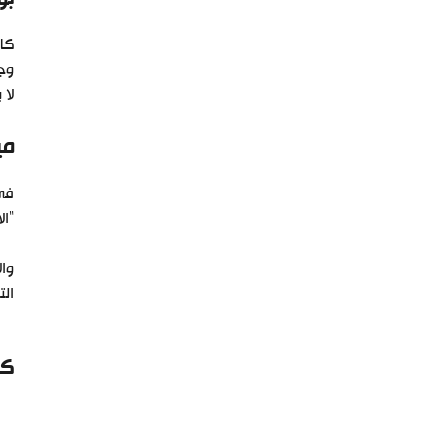
كان
وجد
لا 
مي
في
“ال
وال
الت
كي