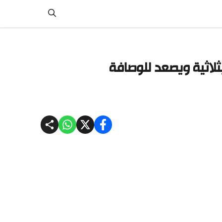
بثلاثية ويصعد للوصافة