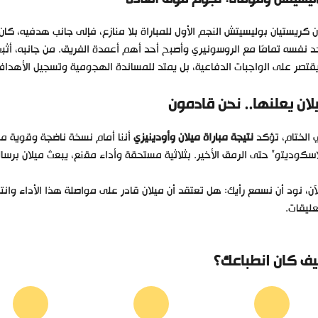
 كريستيان بوليسيتش النجم الأول للمباراة بلا منازع، فإلى جانب هدفيه، كا
 نفسه تمامًا مع الروسونيري وأصبح أحد أهم أعمدة الفريق. من جانبه، أ
يقتصر على الواجبات الدفاعية، بل يمتد للمساندة الهجومية وتسجيل الأهداف
لان يعلنها.. نحن قادمون
 الختام، تؤكد
نتيجة مباراة ميلان وأودينيزي
أننا أمام نسخة ناضجة وقوية من
اسكوديتو” حتى الرمق الأخير. بثلاثية مستحقة وأداء مقنع، يبعث ميلان بر
آن، نود أن نسمع رأيك: هل تعتقد أن ميلان قادر على مواصلة هذا الأداء و
عليقات.
ف كان انطباعك؟