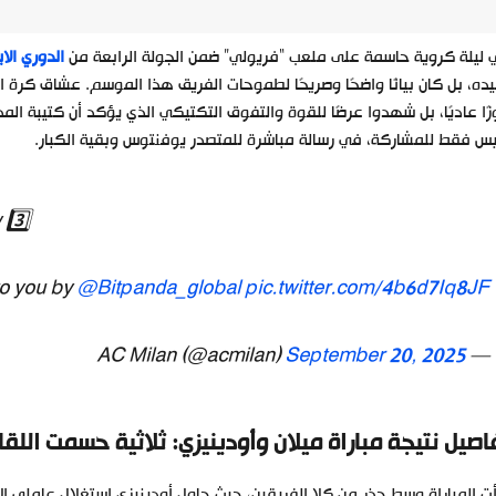
ليلة كروية حاسمة على ملعب “فريولي” ضمن الجولة الرابعة من
الدوري الا
ده، بل كان بيانًا واضحًا وصريحًا لطموحات الفريق هذا الموسم. عشاق كرة ال
ًا عاديًا، بل شهدوا عرضًا للقوة والتفوق التكتيكي الذي يؤكد أن كتيبة ال
س فقط للمشاركة، في رسالة مباشرة للمتصدر يوفنتوس وبقية الكبار.
 3️⃣
to you by
@Bitpanda_global
pic.twitter.com/4b6d7Iq8JF
September 20, 2025
— AC Milan (@acmilan)
اصيل نتيجة مباراة ميلان وأودينيزي: ثلاثية حسمت اللقا
ت المباراة وسط حذر من كلا الفريقين، حيث حاول أودينيزي استغلال عاملي ا