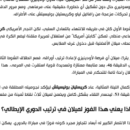
وسونيري حال دون تشكيل أي خطورة حقيقية على مرماهم. ومع مرور الدقا
تحركات مزعجة من رافائيل لياو وكريستيان بوليسيتش على الأطراف.
وط الأول كان في طريقه للانتهاء بالتعادل السلبي، لكن النجم الأمريكي
كري
عي منظم، تمكن “كابتن أمريكا” من استغلال تمريرة متقنة ليضع الكرة في 
طى ميلان الأفضلية قبل دخول غرف الملابس.
يترك ميلان أي فرصة لأودينيزي لإعادة ترتيب أوراقه. فمع انطلاق الشوط ال
في الدقيقة 46، بعد متابعة ممتازة وتسديدة قوية استقرت في المرم
ان راحة تامة للتحكم في المباراة.
كمال الليلة المثالية، عاد
كريستيان بوليسيتش
ليؤكد نجوميته المطلقة في ال
قاء بشكل كامل ويضمن لميلان ثلاث نقاط ثمينة من ملعب صعب.
ذا يعني هذا الفوز لميلان في ترتيب الدوري الإيطالي؟
 الانتصار الكبير له أبعاد تتجاوز مجرد كونه فوزًا في مباراة بالدوري. يمكن ت