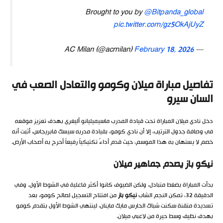
Brought to you by
@Bitpanda_global
pic.twitter.com/gz5OkAjUyZ
February 18, 2026
— AC Milan (@acmilan)
تفاصيل مباراة ميلان وكومو والتعادل الصعب في
السان سيرو
دخل نادي ميلان المباراة تحت قيادة المدرب ماسيميليانو أليغري بهدف تعزيز موقعه
في وصافة جدول الترتيب، إلا أن نادي كومو، بقيادة مدربه سيسك فابريجاس، أثبت أنه
خصم لا يستهان به هذا الموسم، حيث قدم أداءً تكتيكياً رفيعاً أحرج به أصحاب الأرض.
نيكو باز يصدم جماهير ميلان
بدأت المباراة بضغط متبادل، ولكن الضيوف كانوا أكثر فاعلية في الشوط الأول. وفي
الدقيقة 32، تمكن النجم الشاب
نيكو باز
من افتتاح التسجيل لصالح كومو، بعد
تسديدة متقنة سكنت شباك الحارس مايك ماينان، لينتهي الشوط الأول بتقدم كومو
بهدف نظيف وسط حيرة من لاعبي ميلان.