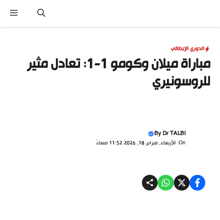
نتقل
القا
لى
لمحتوى
الدوري الإيطالي
مباراة ميلان وكومو 1-1: تعادل مثير
للروسونيري
By
Dr TALBI
On: الأربعاء, فبراير 18, 2026 11:52 مساءً