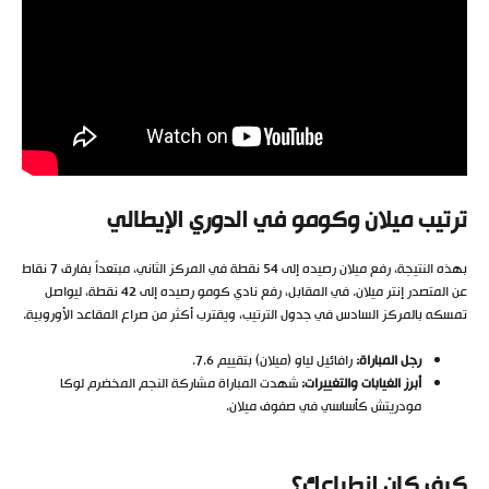
ترتيب ميلان وكومو في الدوري الإيطالي
بهذه النتيجة، رفع ميلان رصيده إلى 54 نقطة في المركز الثاني، مبتعداً بفارق 7 نقاط
عن المتصدر إنتر ميلان. في المقابل، رفع نادي كومو رصيده إلى 42 نقطة، ليواصل
تمسكه بالمركز السادس في جدول الترتيب، ويقترب أكثر من صراع المقاعد الأوروبية.
رجل المباراة:
رافائيل لياو (ميلان) بتقييم 7.6.
أبرز الغيابات والتغييرات:
شهدت المباراة مشاركة النجم المخضرم لوكا
مودريتش كأساسي في صفوف ميلان.
كيف كان انطباعك؟