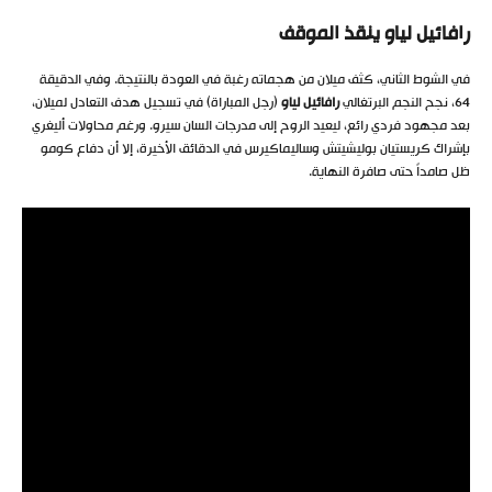
رافائيل لياو ينقذ الموقف
في الشوط الثاني، كثف ميلان من هجماته رغبة في العودة بالنتيجة. وفي الدقيقة
64، نجح النجم البرتغالي
رافائيل لياو
(رجل المباراة) في تسجيل هدف التعادل لميلان،
بعد مجهود فردي رائع، ليعيد الروح إلى مدرجات السان سيرو. ورغم محاولات أليغري
بإشراك كريستيان بوليشيتش وساليماكيرس في الدقائق الأخيرة، إلا أن دفاع كومو
ظل صامداً حتى صافرة النهاية.