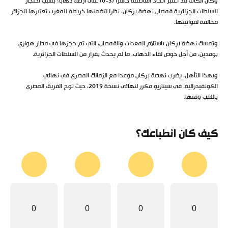
وكان الكاف قد اعتبر اتحاد العاصمة خاسرا (3-0) على أرضه ذهابا؛ بسبب احتجاز
السلطات الجزائرية قمصان نهضة بركان، نظرا لتضمنها خريطة للمغرب تعتبرها الجزائر
مخالفة لقوانينها.
وتمسك نهضة بركان باستلام المعدات والقمصان، التي تم حجزها في مطار هواري
بومدين، من أجل خوض لقاء الذهاب، ما لم يحدث بقرار من السلطات الجزائرية.
وبهذا التأهل، يضرب نهضة بركان موعدا مع الزمالك المصري في نهائي
الكونفيدرالية، في سيناريو مكرر لنهائي نسخة 2019، حيث توج الفريق المصري
باللقب وقتها.
كيف كان انطباعك؟
0
0
0
0