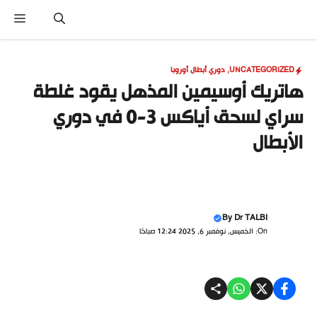
نتقل
القا
لى
لمحتوى
UNCATEGORIZED
,
دوري أبطال أوروبا
هاتريك أوسيمين المذهل يقود غلطة
سراي لسحق أياكس 3-0 في دوري
الأبطال
By
Dr TALBI
On: الخميس, نوفمبر 6, 2025 12:24 صباحًا