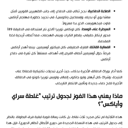
الصلابة الدفاعية:
نجح ثنائي قلب الدفاع، إلى جانب الظهيرين القويين (مثل
ساشا بوي أو بديله، وإسماعيل ياكوبس)، في تحييد خطورة مهاجم أياكس،
فاوت فيخهورست، الذي بدا معزولاً.
السيطرة على الوسط:
كان لوكاس توريرا (الذي تم استبداله في الدقيقة 89)
محور ارتكاز حقيقي، يقطع الكرات ويبني الهجمات، مما أعطى أريحية لخط
المقدمة.
الفعالية القاتلة:
الفارق الحقيقي كان فيكتور أوسيمين. بينما أهدر أياكس
فرصاً، حوّل أوسيمين أنصاف الفرص إلى أهداف، مستغلاً كل ثغرة في دفاع
أياكس.
كما أدار بوراك الدقائق الأخيرة بذكاء، حيث أجرى تبديلات تكتيكية للحفاظ على
النتيجة، بإشراك كان أيهان وليو جاكوب إلمالي ولويس توريرا كوتو في الدقائق
الأخيرة لضخ دماء جديدة وتأمين الانتصار التاريخي.
ماذا يعني هذا الفوز لجدول ترتيب “غلطة سراي
وأياكس”؟
هذه الثلاثية لم تكن مجرد ثلاث نقاط، بل كانت رسالة قوية لبقية فرق البطولة. بالنظر
إلى جدول الترتيب في هذه النسخة الجديدة من دوري الأبطال (نظام الدوري)، فإن هذا