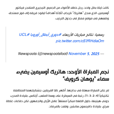
كانت ليلة بطل واحد، رجل خطف الأضواء من الجميع، النيجيري المتفجر فيكتور
أوسيمين، الذي سجل “هاتريك” تاريخي (ثلاثة أهداف) ليقود فريقه إلى فوز مستحق
وضعهم في موقع ممتاز في جدول الترتيب.
رسميا: نتائج مباريات الأربعاء
#دوري_أبطال_أوروبا
#UCL
pic.twitter.com/cS7RHdiaOm
November 5, 2025
— Newspoots (@newspootsfoot)
نجم المباراة الأوحد: هاتريك أوسيمين يضيء
سماء “يوهان كرويف”
لم تكن المباراة سهلة في بدايتها. أظهر كلا الفريقين، بتشكيلتهما المتطابقة
تكتيكياً (4-2-3-1)، رغبة في السيطرة على وسط الملعب. أياكس، بقيادة المدرب
جوني هيتينغا، حاول الضغط مبكراً مستغلاً عامل الأرض والجمهور، لكن دفاعات غلطة
سراي، بقيادة دافينسون سانشيز، وقفت بالمرصاد.