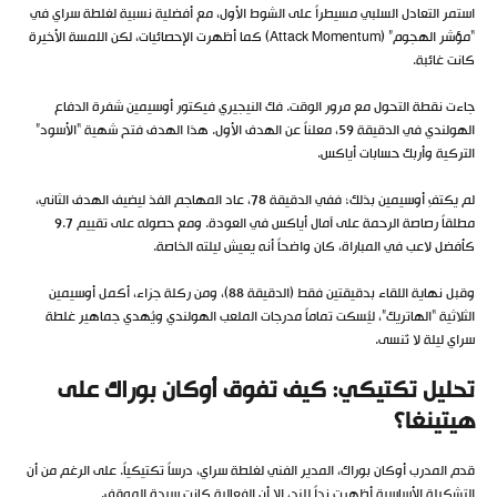
استمر التعادل السلبي مسيطراً على الشوط الأول، مع أفضلية نسبية لغلطة سراي في
“مؤشر الهجوم” (Attack Momentum) كما أظهرت الإحصائيات، لكن اللمسة الأخيرة
كانت غائبة.
جاءت نقطة التحول مع مرور الوقت. فك النيجيري فيكتور أوسيمين شفرة الدفاع
الهولندي في الدقيقة 59، معلناً عن الهدف الأول. هذا الهدف فتح شهية “الأسود”
التركية وأربك حسابات أياكس.
لم يكتفِ أوسيمين بذلك؛ ففي الدقيقة 78، عاد المهاجم الفذ ليضيف الهدف الثاني،
مطلقاً رصاصة الرحمة على آمال أياكس في العودة. ومع حصوله على تقييم 9.7
كأفضل لاعب في المباراة، كان واضحاً أنه يعيش ليلته الخاصة.
وقبل نهاية اللقاء بدقيقتين فقط (الدقيقة 88)، ومن ركلة جزاء، أكمل أوسيمين
الثلاثية “الهاتريك”، ليُسكت تماماً مدرجات الملعب الهولندي ويُهدي جماهير غلطة
سراي ليلة لا تُنسى.
تحليل تكتيكي: كيف تفوق أوكان بوراك على
هيتينغا؟
قدم المدرب أوكان بوراك، المدير الفني لغلطة سراي، درساً تكتيكياً. على الرغم من أن
التشكيلة الأساسية أظهرت نداً للند، إلا أن الفعالية كانت سيدة الموقف.