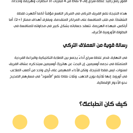
الفوز رفع رصيد غلطة سراي إلى 9 نقاط من 4 مباريات (3 انتصارات وهزيمة واحدة).
هذه النتيجة تضع الفريق التركي في المركز التاسع مؤقتاً (كما أظهرت لقطة
الشاشة)، في قلب المنافسة على المراكز المتقدمة، وبفارق أهداف ممتاز (+2). أما
أياكس، فبهذه الهزيمة، تتعقد حساباته بشكل كبير في محاولته للمنافسة في
البطولة الأوروبية الأعرق.
رسالة قوية من العملاق التركي
في النهاية، قدم غلطة سراي أداءً يجمع بين الصلابة التكتيكية والبراعة الفردية
المتمثلة في نجمه أوسيمين. إن البحث عن هاتريك أوسيمين سيتذكره عشاق الفريق
لسنوات، ليس فقط للنتيجة، ولكن للأداء المهيمن على أرض واحد من أصعب الملاعب
في أوروبا. إنها ثلاثية بوزن الذهب، وثلاث نقاط تضع “الأسود” في مسارهم الصحيح
نحو الأدوار الإقصائية.
كيف كان انطباعك؟