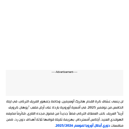
---Advertisement---
لن ينسى عشاق كرة القدم هاتريك أوسيمين، وخاصة جمهور الفريق التركي، في ليلة
الخامس من نوفمبر 2025. في أمسية أوروبية باردة على أرض ملعب “يوهان كرويف
أرينا” العريق، كتب العملاق التركي فصلاً جديداً من فصول مجده القاري، مُكْرِماً مضيفه
الهولندي العنيد، أياكس أمستردام، بهزيمة ثقيلة قوامها ثلاثة أهداف دون رد، ضمن
منافسات
دوري أبطال أوروبا لموسم 2025/2026
.