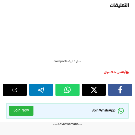
التعليقات
حمل تطبيق newspoots
أياكس
,
غلطة سراي
Join Now
Join WhatsApp
---Advertisement---