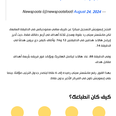
August 24, 2024
— Newspoots (@newspootsfoot)
افتتح إبسويتش التسجيل مبكرًا عن طريق سامي سموديكس في الدقيقة السابعة،
لكن مانشستر سيتي رد بقوة وسجل ثلاثة أهداف في أربع دقائق فقط، حيث أحرز
إيرلنج هالاند هدفين في الدقيقتين 12 و16، وأضاف كيفن دي بروين هدفًا في
الدقيقة 14.
وفي الدقيقة 88، عاد هالاند ليكمل الهاتريك ويؤكد فوز فريقه بأربعة أهداف
مقابل هدف.
بهذا الفوز، رفع مانشستر سيتي رصيده إلى 6 نقاط ليتصدر جدول الترتيب مؤقتًا، بينما
بقي إبسويتش تاون في المركز الأخير بدون نقاط.
كيف كان انطباعك؟