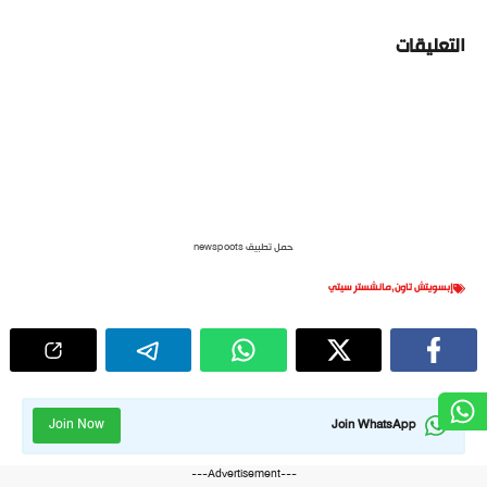
التعليقات
حمل تطبيق newspoots
إبسويتش تاون
,
مانشستر سيتي
Join Now
Join WhatsApp
---Advertisement---