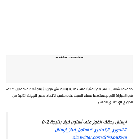
---Advertisement---
حقق مانشستر سيتي فوزًا مثيرًا على نظيره إبسويتش تاون بأربعة أهداف مقابل هدف
في المباراة التي جمعتهما مساء السبت على ملعب الاتحاد ضمن الجولة الثانية من
الدوري الإنجليزي الممتاز.
ارسنال يحقق الفوز على أستون فيلا بنتيجة 2-0
#الدوري_الانجليزي
#استون_فيلا_ارسنال
pic.twitter.com/Sfjxkp8Xwe