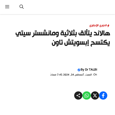
نتقل
القا
لى
لمحتوى
الدوري الإنجليزي
هالاند يتألق بثلاثية ومانشستر سيتي
يكتسح إبسويتش تاون
By
Dr TALBI
On: السبت, أغسطس 24, 2024 7:45 مساءً