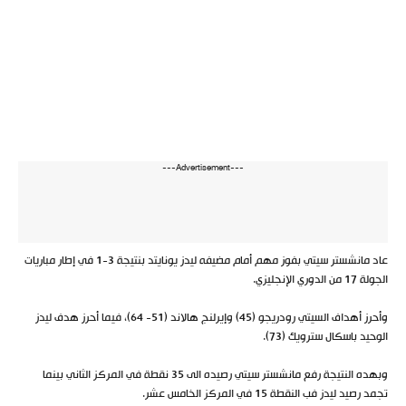
---Advertisement---
عاد مانشستر سيتي بفوز مهم أمام مضيفه ليدز يونايتد بنتيجة 3-1 في إطار مباريات
الجولة 17 من الدوري الإنجليزي.
وأحرز أهداف السيتي رودريجو (45) وإيرلنج هالاند (51- 64)، فيما أحرز هدف ليدز
الوحيد باسكال سترويك (73).
وبهده النتيجة رفع مانشستر سيتي رصيده الى 35 نقطة في المركز الثاني بينما
تجمد رصيد ليدز فب النقطة 15 في المركز الخامس عشر.