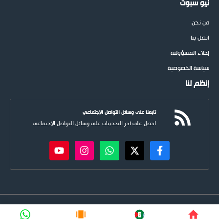
نيو سبوت
من نحن
اتصل بنا
إخلاء المسؤولية
سياسة الخصوصية
إنظم لنا
تابعنا على وسائل التواصل الاجتماعي
احصل على آخر التحديثات على وسائل التواصل الاجتماعي
newspoots.com • جميع الحقوق © محفوظة لموقع
نيوسبوت
FIFA