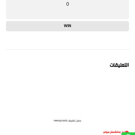
0
WIN
التعليقات
حمل تطبيق newspoots
ليدز
,
مانشستر سيتي