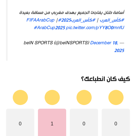
أسامة طنان يفاجئ الجميع بهدف مغربي من مسافة بعيدة
#كأس_العرب
|
#كأس_العرب2025
#FIFAArabCup
|
#ArabCup2025
pic.twitter.com/pYY8O0mnfU
December 18,
— beIN SPORTS (@beINSPORTS)
2025
كيف كان انطباعك؟
0
1
0
0